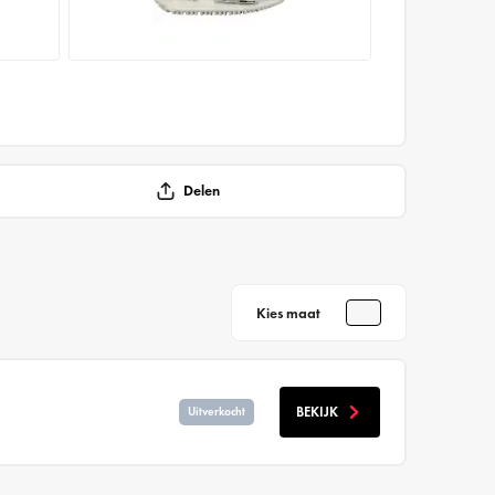
Delen
Kies maat
BEKIJK
Uitverkocht