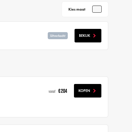
Kies maat
BEKIJK
Uitverkocht
€ 204
KOPEN
vanaf