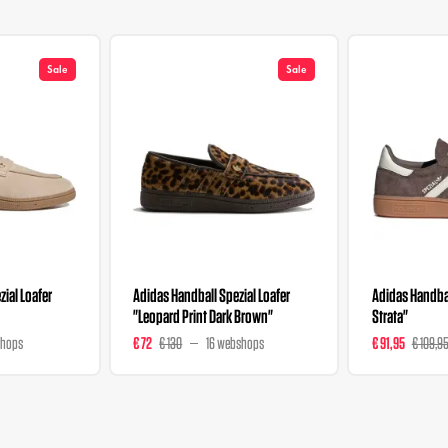
Sale
Sale
ial Loafer
Adidas Handball Spezial Loafer
Adidas Handbal
"Leopard Print Dark Brown"
Strata"
shops
€ 72
€ 130
16 webshops
€ 91,95
€ 109,9