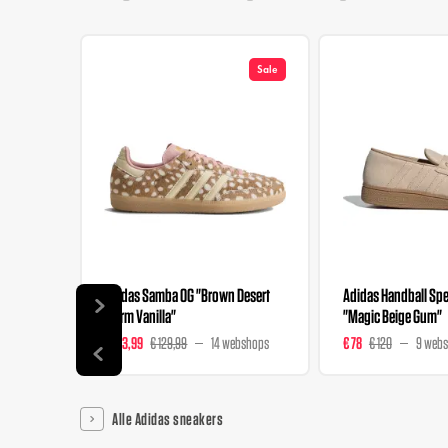
Sale
Adidas Samba OG "Brown Desert
Adidas Handball Spez
Warm Vanilla"
"Magic Beige Gum"
€ 103,99
€ 129,99
14 webshops
€ 78
€ 120
9 web
Alle Adidas sneakers