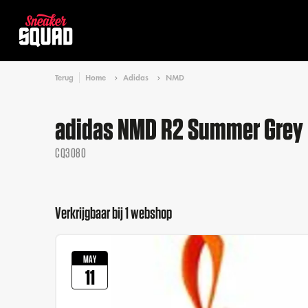
Terug
Home
Adidas
NMD
adidas NMD R2 Summer Grey
CQ3080
Verkrijgbaar bij 1 webshop
MAY
11