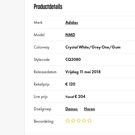
Productdetails
Merk
Adidas
Model
NMD
Colorway
Crystal White/Grey One/Gum
Stylecode
CQ3080
Releasedatum
Vrijdag 11 mei 2018
Retailprijs
€ 120
Live prijs
€ 204
Vanaf
Doelgroep
Dames
Heren
Beoordeling