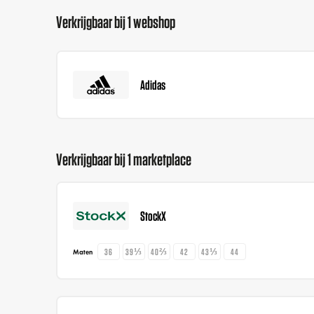
Verkrijgbaar bij 1 webshop
Adidas
Verkrijgbaar bij 1 marketplace
StockX
36
39⅓
40⅔
42
43⅓
44
Maten