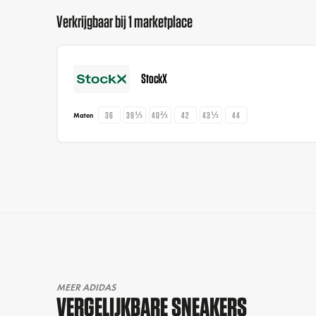
Verkrijgbaar bij 1 marketplace
StockX
36
39⅓
40⅔
42
43⅓
44
Maten
MEER ADIDAS
VERGELIJKBARE SNEAKERS