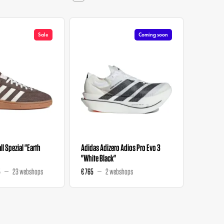
Sale
Coming soon
l Spezial "Earth
Adidas Adizero Adios Pro Evo 3
Liberty 
"White Black"
Wmns "M
5
23 webshops
€ 765
2 webshops
€ 129