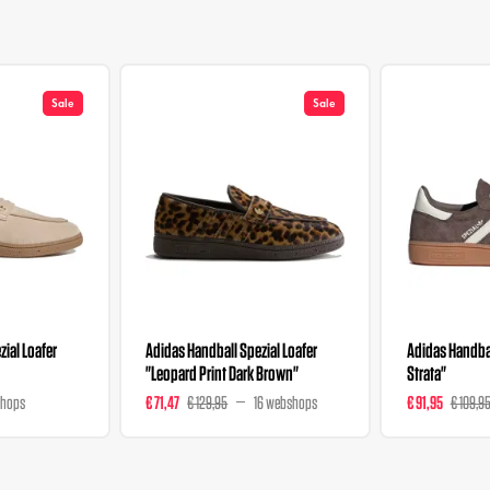
Sale
Sale
ial Loafer
Adidas Handball Spezial Loafer
Adidas Handbal
"Leopard Print Dark Brown"
Strata"
shops
€ 71,47
€ 129,95
16 webshops
€ 91,95
€ 109,9