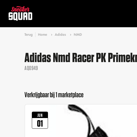
Terug
Home
Adidas
NMD
Adidas Nmd Racer PK Primekn
AQ0949
Verkrijgbaar bij 1 marketplace
JUN
01