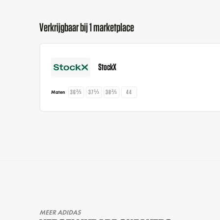
Verkrijgbaar bij 1 marketplace
StockX
36⅔
37⅓
38⅔
44
Maten
MEER ADIDAS