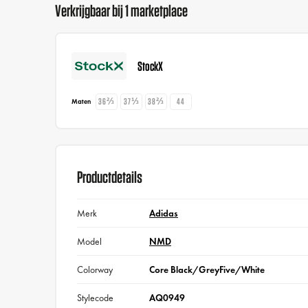
Verkrijgbaar bij 1 marketplace
StockX
36⅔
37⅓
38⅔
44
Maten
Productdetails
Merk
Adidas
Model
NMD
Colorway
Core Black/GreyFive/White
Stylecode
AQ0949