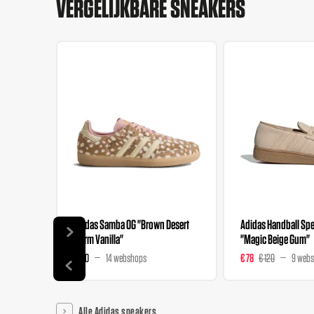
VERGELIJKBARE SNEAKERS
Adidas Samba OG "Brown Desert
Adidas Handball Spez
Warm Vanilla"
"Magic Beige Gum"
€ 120
14 webshops
€ 78
€ 120
9 web
Alle Adidas sneakers