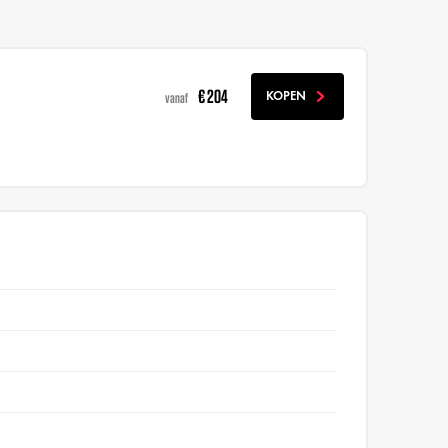
€ 204
KOPEN
vanaf