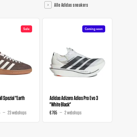
Alle Adidas sneakers
Sale
Coming soon
l Spezial "Earth
Adidas Adizero Adios Pro Evo 3
Liberty 
"White Black"
Wmns "M
5
23 webshops
€ 765
2 webshops
€ 129