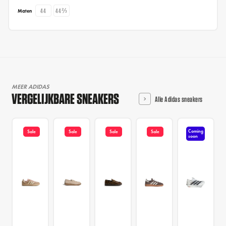
44
44⅔
Maten
MEER ADIDAS
VERGELIJKBARE SNEAKERS
Alle Adidas sneakers
Coming
Sale
Sale
Sale
Sale
soon