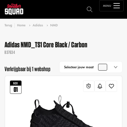
MENU
Terug
Home
Adidas
NMD
Adidas NMD_TS1 Core Black / Carbon
B37634
Selecteer jouw maat
Verkrijgbaar bij 1 webshop
NOV
01