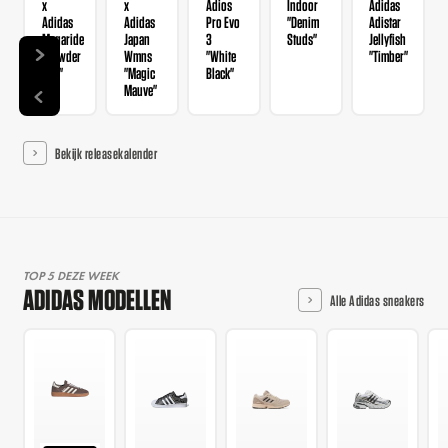
x
x
Adios
Indoor
Adidas
Adidas
Adidas
Pro Evo
"Denim
Adistar
Megaride
Japan
3
Studs"
Jellyfish
"Powder
Wmns
"White
"Timber"
Red"
"Magic
Black"
Mauve"
Bekijk releasekalender
TOP 5 DEZE WEEK
ADIDAS MODELLEN
Alle Adidas sneakers