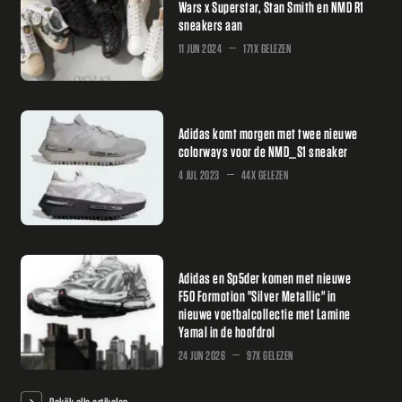
Wars x Superstar, Stan Smith en NMD R1
sneakers aan
11 JUN 2024
171X GELEZEN
Adidas komt morgen met twee nieuwe
colorways voor de NMD_S1 sneaker
4 JUL 2023
44X GELEZEN
Adidas en Sp5der komen met nieuwe
F50 Formotion "Silver Metallic" in
nieuwe voetbalcollectie met Lamine
Yamal in de hoofdrol
24 JUN 2026
97X GELEZEN