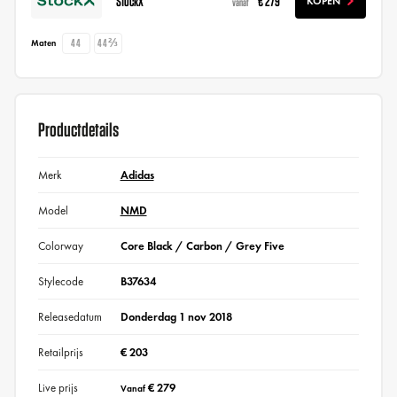
StockX
€ 279
KOPEN
vanaf
44
44⅔
Maten
Productdetails
Merk
Adidas
Model
NMD
Colorway
Core Black / Carbon / Grey Five
Stylecode
B37634
Releasedatum
Donderdag 1 nov 2018
Retailprijs
€ 203
Live prijs
€ 279
Vanaf