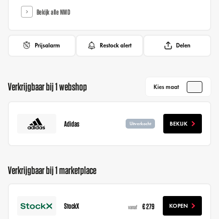
Bekijk alle NMD
Prijsalarm
Restock alert
Delen
Verkrijgbaar bij 1 webshop
Kies maat
Adidas
BEKIJK
Uitverkocht
Verkrijgbaar bij 1 marketplace
StockX
€ 279
KOPEN
vanaf