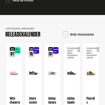
Bekijk alle artikelen
UPCOMING SNEAKERS
RELEASEKALENDER
Bekijk releasekalender
Releasedatum
Releasedatum
AUG
AUG
SEP
Out
Coming
Coming
Aangekondigd
Aangekondi
nog niet
nog niet
now
soon
soon
07
15
01
bekend
bekend
Releasedatum
Releasedatum
onbekend
onbekend
Willy
Liberty
Adidas
Adidas
Pharrell
Chavarria
London
Adizero
Gazelle
x