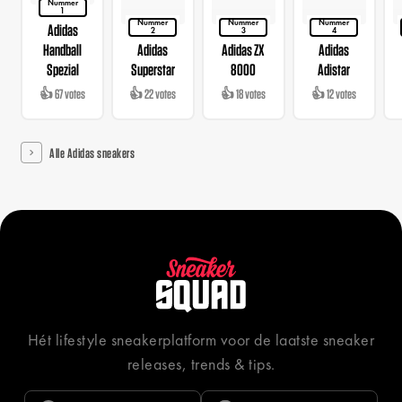
Nummer
1
Nummer
Nummer
Nummer
Adidas
2
3
4
Handball
Adidas
Adidas ZX
Adidas
Spezial
Superstar
8000
Adistar
👍 67 votes
👍 22 votes
👍 18 votes
👍 12 votes
Alle Adidas sneakers
Hét lifestyle sneakerplatform voor de laatste sneaker
releases, trends & tips.