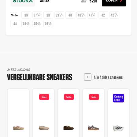
StockX
€ 201
KOPEN
vanaf
36
37⅓
38
39⅓
40
40⅔
41⅓
42
42⅔
Maten
44
44⅔
46⅔
49⅓
MEER ADIDAS
VERGELIJKBARE SNEAKERS
Alle Adidas sneakers
Coming
Sale
Sale
Sale
soon