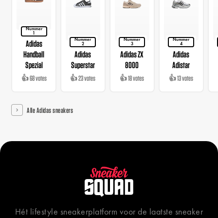
Nummer
1
Nummer
Nummer
Nummer
Adidas
2
3
4
Handball
Adidas
Adidas ZX
Adidas
Spezial
Superstar
8000
Adistar
👍 68 votes
👍 23 votes
👍 18 votes
👍 13 votes
Alle Adidas sneakers
Hét lifestyle sneakerplatform voor de laatste sneaker