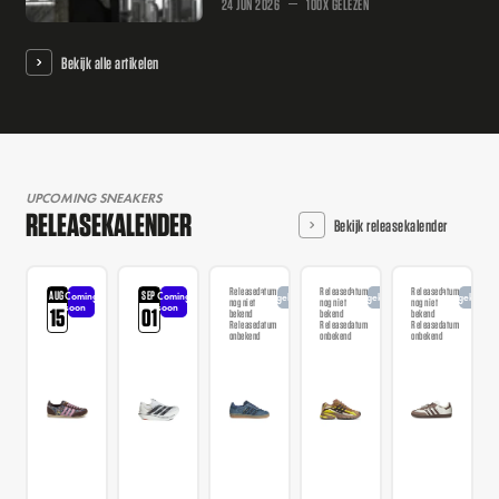
24 JUN 2026
100X GELEZEN
Bekijk alle artikelen
UPCOMING SNEAKERS
RELEASEKALENDER
Bekijk releasekalender
Releasedatum
Releasedatum
Releasedatum
AUG
SEP
Coming
Coming
Aangekondigd
Aangekondigd
Aangekondi
nog niet
nog niet
nog niet
soon
soon
15
01
bekend
bekend
bekend
Releasedatum
Releasedatum
Releasedatum
onbekend
onbekend
onbekend