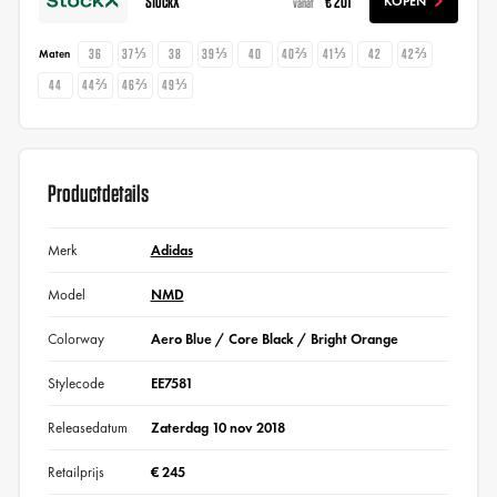
StockX
€ 201
KOPEN
vanaf
36
37⅓
38
39⅓
40
40⅔
41⅓
42
42⅔
Maten
44
44⅔
46⅔
49⅓
Productdetails
Merk
Adidas
Model
NMD
Colorway
Aero Blue / Core Black / Bright Orange
Stylecode
EE7581
Releasedatum
Zaterdag 10 nov 2018
Retailprijs
€ 245