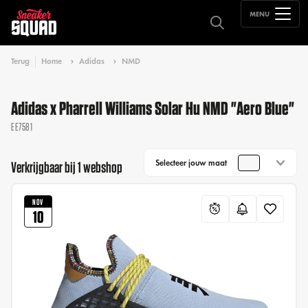
MENU
Terug
Home
Adidas
NMD
Adidas x Pharrell Williams Solar Hu NMD "Aero Blue"
EE7581
Selecteer jouw maat
Verkrijgbaar bij 1 webshop
NOV
10