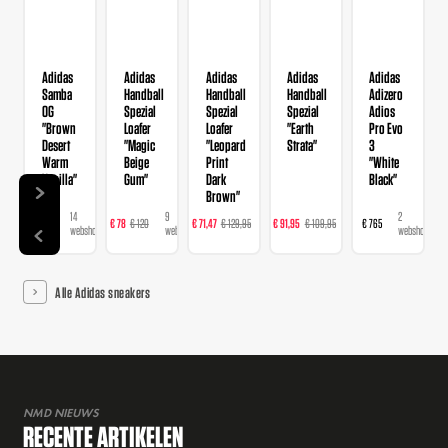
Adidas
Adidas
Adidas
Adidas
Adidas
Samba
Handball
Handball
Handball
Adizero
OG
Spezial
Spezial
Spezial
Adios
"Brown
Loafer
Loafer
"Earth
Pro Evo
Desert
"Magic
"Leopard
Strata"
3
Warm
Beige
Print
"White
Vanilla"
Gum"
Dark
Black"
Brown"
14
9
16
23
2
€ 120
€ 78
€ 120
€ 71,47
€ 129,95
€ 91,95
€ 109,95
€ 765
webshops
webshops
webshops
webshops
webshops
Alle Adidas sneakers
NMD NIEUWS
RECENTE ARTIKELEN