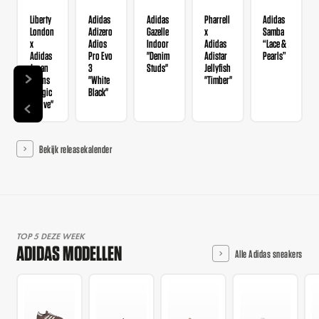
Liberty
Adidas
Adidas
Pharrell
Adidas
London
Adizero
Gazelle
x
Samba
x
Adios
Indoor
Adidas
“Lace &
Adidas
Pro Evo
"Denim
Adistar
Pearls”
Japan
3
Studs"
Jellyfish
Wmns
"White
"Timber"
"Magic
Black"
Mauve"
Bekijk releasekalender
TOP 5 DEZE WEEK
ADIDAS MODELLEN
Alle Adidas sneakers