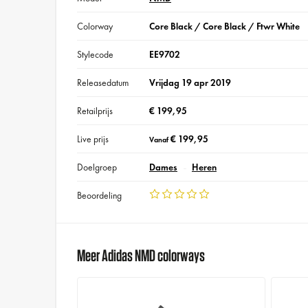
Colorway
Core Black / Core Black / Ftwr White
Stylecode
EE9702
Releasedatum
Vrijdag 19 apr 2019
Retailprijs
€ 199,95
Live prijs
€ 199,95
Vanaf
Doelgroep
Dames
Heren
Beoordeling
Meer Adidas NMD colorways