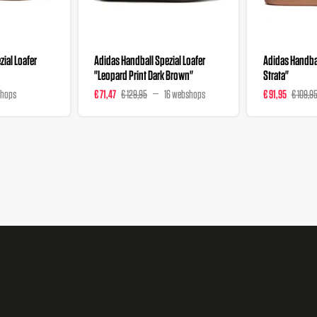
ial Loafer
Adidas Handball Spezial Loafer
Adidas Handbal
"Leopard Print Dark Brown"
Strata"
shops
€ 71,47
€ 129,95
16 webshops
€ 91,95
€ 109,9