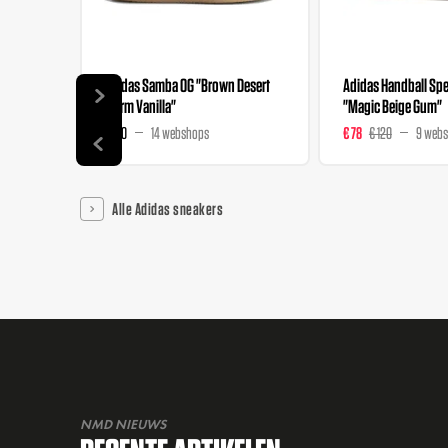
Adidas Samba OG "Brown Desert
Adidas Handball Spez
Warm Vanilla"
"Magic Beige Gum"
€ 120
14 webshops
€ 78
€ 120
9 web
Alle Adidas sneakers
NMD NIEUWS