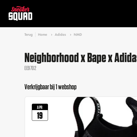
Terug
Home
Adidas
NMD
Neighborhood x Bape x Adida
EE9702
Verkrijgbaar bij 1 webshop
APR
19