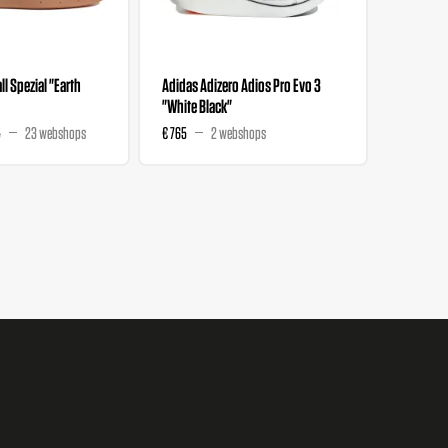
l Spezial "Earth
Adidas Adizero Adios Pro Evo 3
Liberty 
"White Black"
Wmns "M
5
23 webshops
€ 765
2 webshops
€ 129