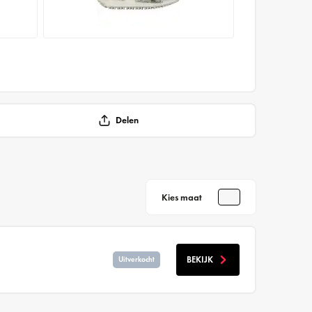
Delen
Kies maat
BEKIJK
Uitverkocht