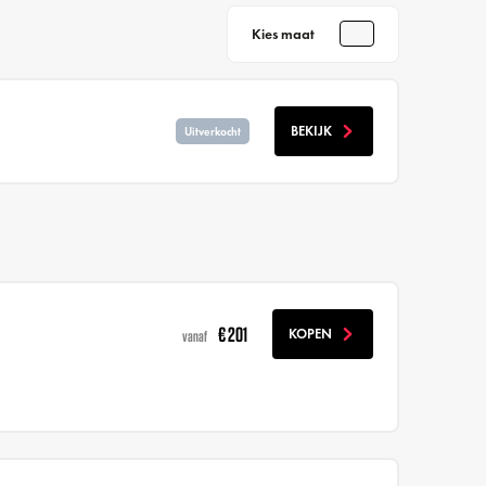
Kies maat
BEKIJK
Uitverkocht
€ 201
KOPEN
vanaf