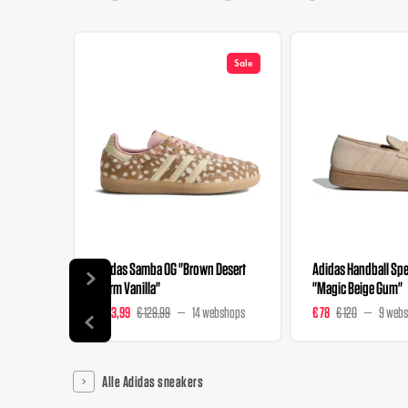
Sale
Adidas Samba OG "Brown Desert
Adidas Handball Spez
Warm Vanilla"
"Magic Beige Gum"
€ 103,99
€ 129,99
14 webshops
€ 78
€ 120
9 web
Alle Adidas sneakers