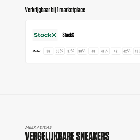
Verkrijgbaar bij 1 marketplace
StockX
36
36⅔
37⅓
38⅔
40
41⅓
42
42⅔
43
Maten
MEER ADIDAS
VERGELIJKBARE SNEAKERS