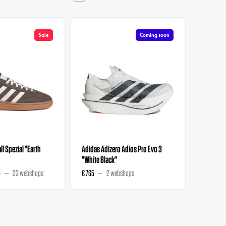
Sale
Coming soon
l Spezial "Earth
Adidas Adizero Adios Pro Evo 3
Liberty 
"White Black"
Wmns "M
5
23 webshops
€ 765
2 webshops
€ 129