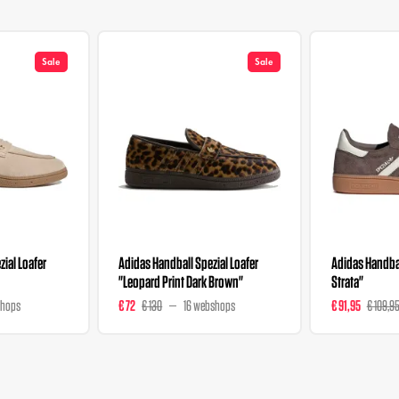
Sale
Sale
ial Loafer
Adidas Handball Spezial Loafer
Adidas Handbal
"Leopard Print Dark Brown"
Strata"
shops
€ 72
€ 130
16 webshops
€ 91,95
€ 109,9