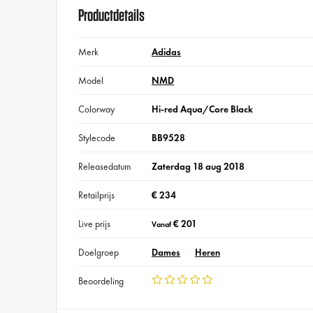
Productdetails
Merk
Adidas
Model
NMD
Colorway
Hi-red Aqua/Core Black
Stylecode
BB9528
Releasedatum
Zaterdag 18 aug 2018
Retailprijs
€ 234
Live prijs
€ 201
Vanaf
Doelgroep
Dames
Heren
Beoordeling