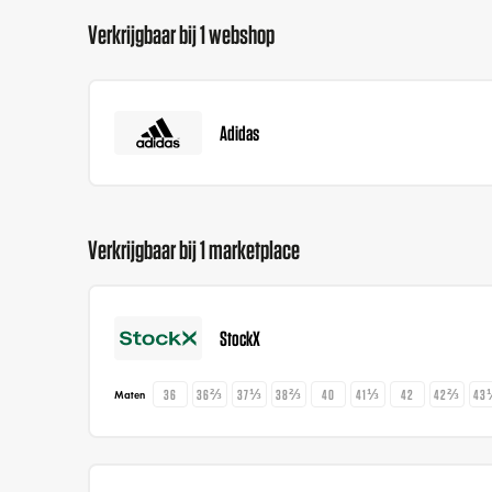
Verkrijgbaar bij 1 webshop
Adidas
Verkrijgbaar bij 1 marketplace
StockX
36
36⅔
37⅓
38⅔
40
41⅓
42
42⅔
43
Maten