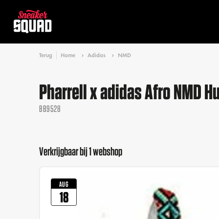
Terug
Home
Adidas
NMD
Pharrell x adidas Afro NMD H
BB9528
Verkrijgbaar bij 1 webshop
AUG
18