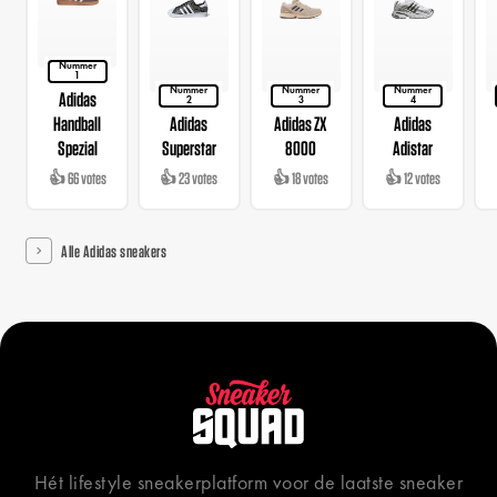
Nummer
1
Nummer
Nummer
Nummer
Adidas
2
3
4
Handball
Adidas
Adidas ZX
Adidas
Spezial
Superstar
8000
Adistar
👍 66 votes
👍 23 votes
👍 18 votes
👍 12 votes
Alle Adidas sneakers
Hét lifestyle sneakerplatform voor de laatste sneaker