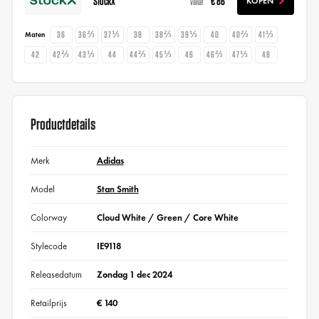
StockX
€ 86
KOPEN
vanaf
36
36⅔
37⅓
38
38⅔
39⅓
40
40⅔
41⅓
Maten
42
42⅔
43⅓
44
44⅔
45⅓
46
46⅔
47⅓
48
Productdetails
Merk
Adidas
Model
Stan Smith
Colorway
Cloud White / Green / Core White
Stylecode
IE9118
Releasedatum
Zondag 1 dec 2024
Retailprijs
€ 140