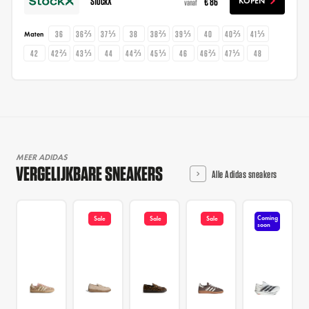
StockX
€ 86
KOPEN
vanaf
36
36⅔
37⅓
38
38⅔
39⅓
40
40⅔
41⅓
Maten
42
42⅔
43⅓
44
44⅔
45⅓
46
46⅔
47⅓
48
MEER ADIDAS
VERGELIJKBARE SNEAKERS
Alle Adidas sneakers
Coming
Sale
Sale
Sale
soon