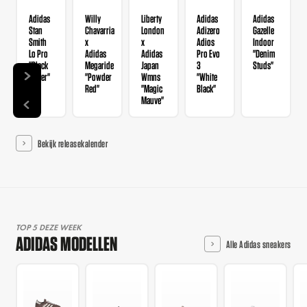
Adidas
Willy
Liberty
Adidas
Adidas
Stan
Chavarria
London
Adizero
Gazelle
Smith
x
x
Adios
Indoor
Lo Pro
Adidas
Adidas
Pro Evo
"Denim
"Black
Megaride
Japan
3
Studs"
Glitter"
"Powder
Wmns
"White
Red"
"Magic
Black"
Mauve"
Bekijk releasekalender
TOP 5 DEZE WEEK
ADIDAS MODELLEN
Alle Adidas sneakers