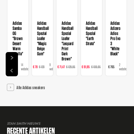
Adidas
Adidas
Adidas
Adidas
Adidas
Samba
Handball
Handball
Handball
Adizero
OG
Spezial
Spezial
Spezial
Adios
"Brown
Loafer
Loafer
"Earth
Pro Evo
Desert
"Magic
"Leopard
Strata"
3
Warm
Beige
Print
"White
Vanilla"
Gum"
Dark
Black"
Brown"
14
9
16
23
2
€ 120
€ 78
€ 120
€ 71,47
€ 129,95
€ 91,95
€ 109,95
€ 765
webshops
webshops
webshops
webshops
webshops
Alle Adidas sneakers
STAN SMITH NIEUWS
RECENTE ARTIKELEN