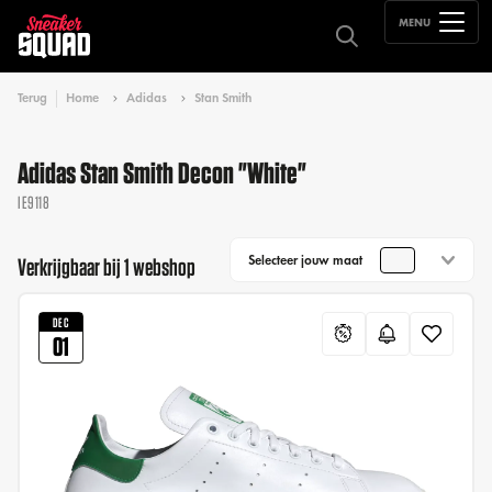
MENU
Terug
Home
Adidas
Stan Smith
Adidas Stan Smith Decon "White"
IE9118
Selecteer jouw maat
Verkrijgbaar bij 1 webshop
DEC
01