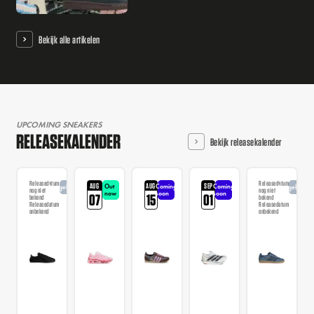
Bekijk alle artikelen
UPCOMING SNEAKERS
RELEASEKALENDER
Bekijk releasekalender
Releasedatum
Releasedatum
AUG
AUG
SEP
Out
Coming
Coming
Aangekondigd
Aangekondi
nog niet
nog niet
now
soon
soon
07
15
01
bekend
bekend
Releasedatum
Releasedatum
onbekend
onbekend