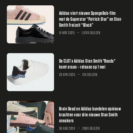
Adidas viert nieuwe SpongeBob-film
met de Superstar “Patrick Star” en Stan
Smith Freizeit “Black”
14 NOV 2025
1.074X GELEZEN
De CLOT x Adidas Stan Smith "Beads"
komt eraan – release op 1 mei
28 APR 2025
31X GELEZEN
Brain Dead en Adidas bundelen opnieuw
krachten voor drie nieuwe Stan Smith
sneakers
30 AUG 2024
206X GELEZEN