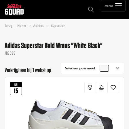
MENU
Terug
Home
Adidas
Superstar
Adidas Superstar Bold Wmns "White Black"
JR9895
Selecteer jouw maat
Verkrijgbaar bij 1 webshop
JUN
15