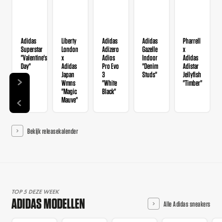
Adidas
Liberty
Adidas
Adidas
Pharrell
Superstar
London
Adizero
Gazelle
x
"Valentine's
x
Adios
Indoor
Adidas
Day"
Adidas
Pro Evo
"Denim
Adistar
Japan
3
Studs"
Jellyfish
Wmns
"White
"Timber"
"Magic
Black"
Mauve"
Bekijk releasekalender
TOP 5 DEZE WEEK
ADIDAS MODELLEN
Alle Adidas sneakers