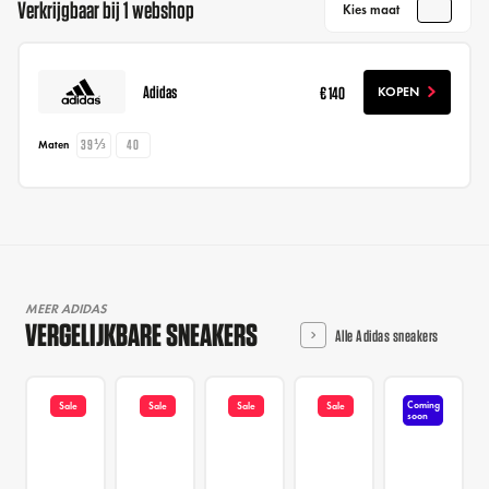
Verkrijgbaar bij 1 webshop
Kies maat
Adidas
€ 140
KOPEN
39⅓
40
Maten
MEER ADIDAS
VERGELIJKBARE SNEAKERS
Alle Adidas sneakers
Coming
Sale
Sale
Sale
Sale
soon