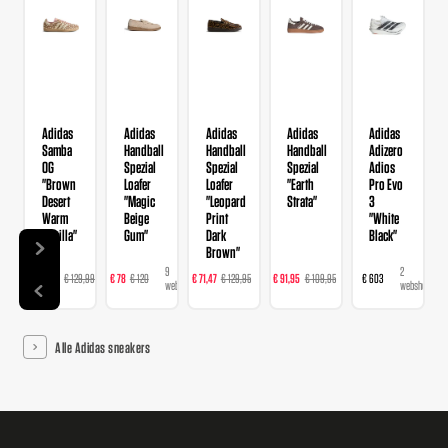
Adidas
Adidas
Adidas
Adidas
Adidas
Samba
Handball
Handball
Handball
Adizero
OG
Spezial
Spezial
Spezial
Adios
"Brown
Loafer
Loafer
"Earth
Pro Evo
Desert
"Magic
"Leopard
Strata"
3
Warm
Beige
Print
"White
Vanilla"
Gum"
Dark
Black"
Brown"
14
9
16
23
2
€ 103,99
€ 129,99
€ 78
€ 120
€ 71,47
€ 129,95
€ 91,95
€ 109,95
€ 603
webshops
webshops
webshops
webshops
webshops
Alle Adidas sneakers