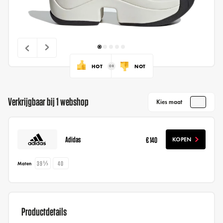
HOT
NOT
Verkrijgbaar bij 1 webshop
Kies maat
Adidas
€ 140
KOPEN
39⅓
40
Maten
Productdetails