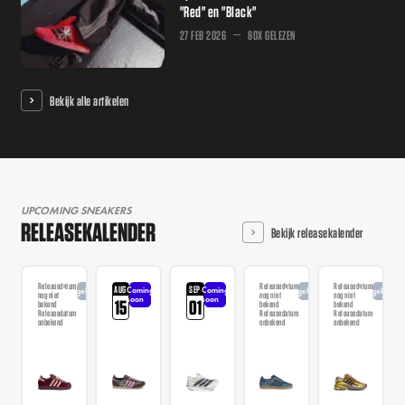
"Red" en "Black"
27 FEB 2026
80X GELEZEN
Bekijk alle artikelen
UPCOMING SNEAKERS
RELEASEKALENDER
Bekijk releasekalender
Releasedatum
Releasedatum
Releasedatum
AUG
SEP
Coming
Coming
Aangekondigd
Aangekondigd
Aangekondi
nog niet
nog niet
nog niet
soon
soon
15
01
bekend
bekend
bekend
Releasedatum
Releasedatum
Releasedatum
onbekend
onbekend
onbekend