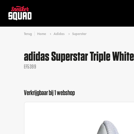
Terug
Home
Adidas
Superstar
adidas Superstar Triple White
EF5399
Verkrijgbaar bij 1 webshop