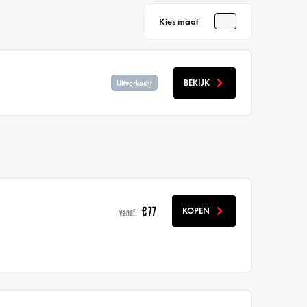
Kies maat
BEKIJK
Uitverkocht
€ 77
KOPEN
vanaf