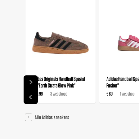
adidas Originals Handball Spezial
Adidas Handball Spez
GS "Earth Strata Glow Pink"
Fusion"
€ 89,99
3 webshops
€ 60
1 webshop
Alle Adidas sneakers