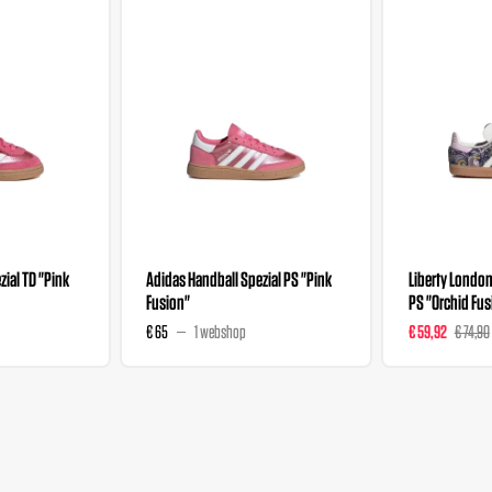
ial TD "Pink
Adidas Handball Spezial PS "Pink
Liberty Londo
Fusion"
PS "Orchid Fus
€ 65
1 webshop
€ 59,92
€ 74,90