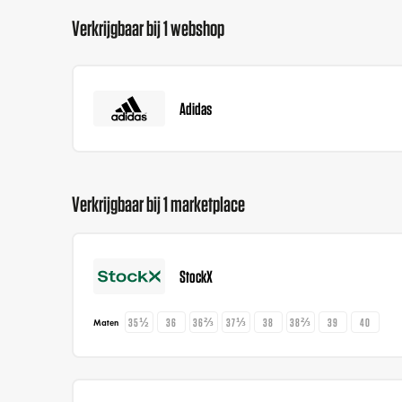
Verkrijgbaar bij 1 webshop
Adidas
Verkrijgbaar bij 1 marketplace
StockX
35½
36
36⅔
37⅓
38
38⅔
39
40
Maten