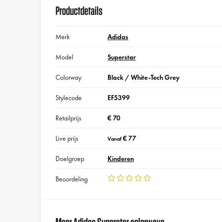
Productdetails
Merk
Adidas
Model
Superstar
Colorway
Black / White-Tech Grey
Stylecode
EF5399
Retailprijs
€ 70
Live prijs
€ 77
Vanaf
Doelgroep
Kinderen
Beoordeling
Meer Adidas Superstar colorways