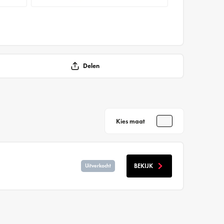
Delen
Kies maat
BEKIJK
Uitverkocht