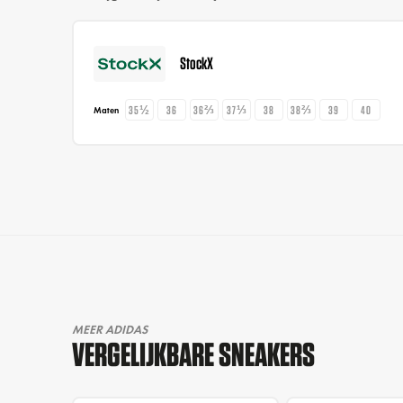
StockX
35½
36
36⅔
37⅓
38
38⅔
39
40
Maten
MEER ADIDAS
VERGELIJKBARE SNEAKERS