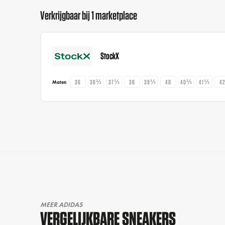
Verkrijgbaar bij 1 marketplace
StockX
36
36⅔
37⅓
38
39⅓
40
40⅔
41⅓
4
Maten
MEER ADIDAS
VERGELIJKBARE SNEAKERS