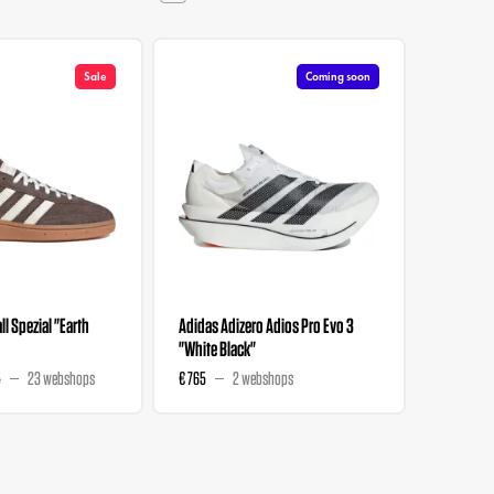
Sale
Coming soon
l Spezial "Earth
Adidas Adizero Adios Pro Evo 3
Liberty 
"White Black"
Wmns "M
5
23 webshops
€ 765
2 webshops
€ 129