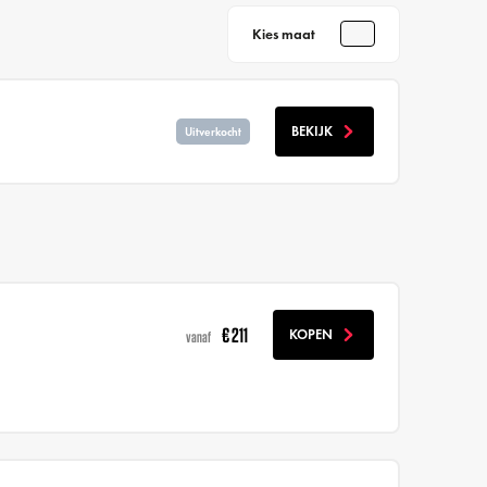
Kies maat
BEKIJK
Uitverkocht
€ 211
KOPEN
vanaf