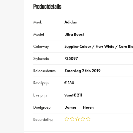
Productdetails
Merk
Adidas
Model
Ultra Boost
Colorway
Supplier Colour / Ftwr White / Core Bl
Stylecode
F35097
Releasedatum
Zaterdag 2 feb 2019
Retailprijs
€ 130
Live prijs
€ 211
Vanaf
Doelgroep
Dames
Heren
Beoordeling