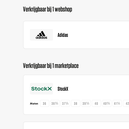
Verkrijgbaar bij 1 webshop
Adidas
Verkrijgbaar bij 1 marketplace
StockX
36
36⅔
37⅓
38
39⅓
40
40⅔
41⅓
4
Maten