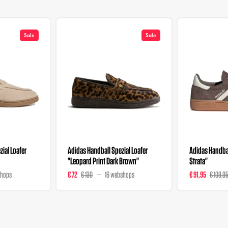
Sale
Sale
ial Loafer
Adidas Handball Spezial Loafer
Adidas Handbal
"Leopard Print Dark Brown"
Strata"
shops
€ 72
€ 130
16 webshops
€ 91,95
€ 109,9