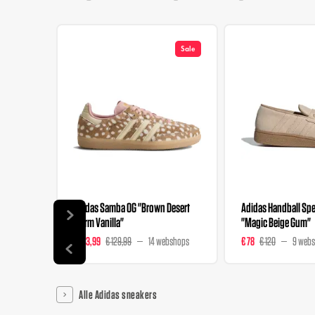
Sale
Adidas Samba OG "Brown Desert
Adidas Handball Spez
Warm Vanilla"
"Magic Beige Gum"
€ 103,99
€ 129,99
14 webshops
€ 78
€ 120
9 web
Alle Adidas sneakers