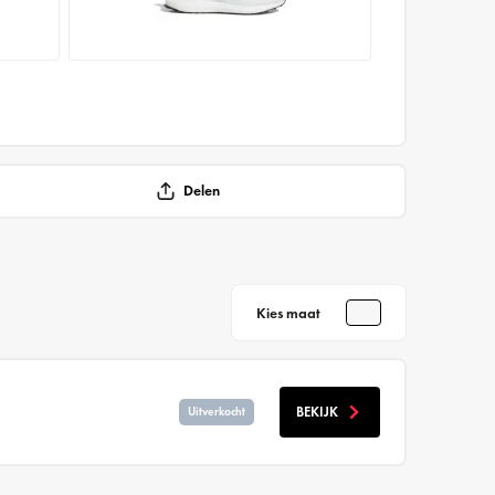
Delen
Kies maat
BEKIJK
Uitverkocht