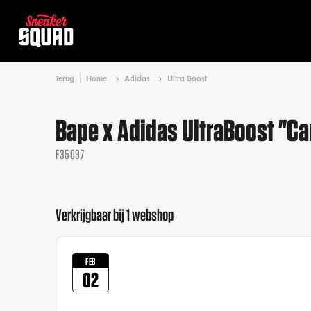
Terug
Home
Adidas
Ultra Boost
Bape x Adidas UltraBoost "C
F35097
Verkrijgbaar bij 1 webshop
FEB
02