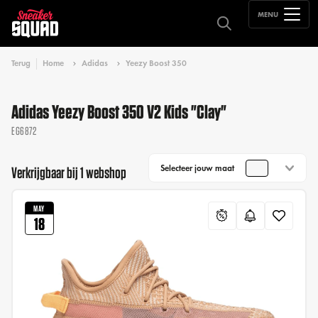
MENU
Terug
Home
Adidas
Yeezy Boost 350
Adidas Yeezy Boost 350 V2 Kids "Clay"
EG6872
Selecteer jouw maat
Verkrijgbaar bij 1 webshop
MAY
18