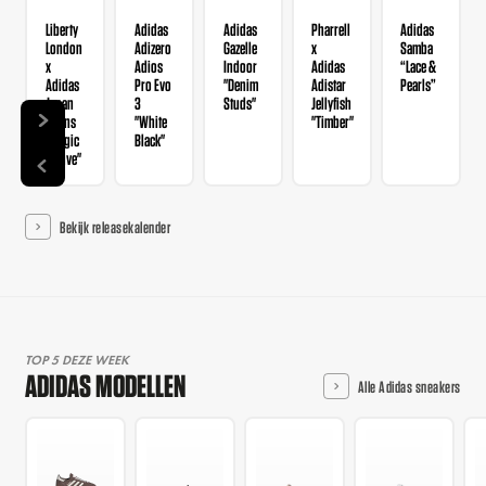
Liberty
Adidas
Adidas
Pharrell
Adidas
London
Adizero
Gazelle
x
Samba
x
Adios
Indoor
Adidas
“Lace &
Adidas
Pro Evo
"Denim
Adistar
Pearls”
Japan
3
Studs"
Jellyfish
Wmns
"White
"Timber"
"Magic
Black"
Mauve"
Bekijk releasekalender
TOP 5 DEZE WEEK
ADIDAS MODELLEN
Alle Adidas sneakers