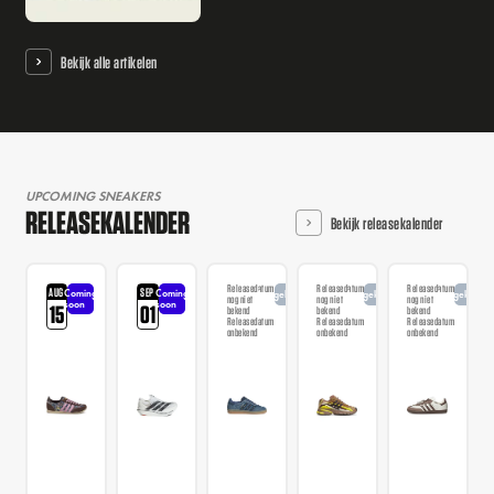
Bekijk alle artikelen
UPCOMING SNEAKERS
RELEASEKALENDER
Bekijk releasekalender
Releasedatum
Releasedatum
Releasedatum
AUG
SEP
Coming
Coming
Aangekondigd
Aangekondigd
Aangekondi
nog niet
nog niet
nog niet
soon
soon
15
01
bekend
bekend
bekend
Releasedatum
Releasedatum
Releasedatum
onbekend
onbekend
onbekend