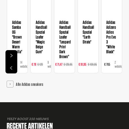
Adidas
Adidas
Adidas
Adidas
Adidas
Samba
Handball
Handball
Handball
Adizero
OG
Spezial
Spezial
Spezial
Adios
"Brown
Loafer
Loafer
"Earth
Pro Evo
Desert
"Magic
"Leopard
Strata"
3
Warm
Beige
Print
"White
Vanilla"
Gum"
Dark
Black"
Brown"
14
9
16
23
2
€ 120
€ 78
€ 120
€ 71,47
€ 129,95
€ 91,95
€ 109,95
€ 765
webshops
webshops
webshops
webshops
webshops
Alle Adidas sneakers
YEEZY BOOST 350 NIEUWS
RECENTE ARTIKELEN