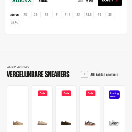
StockX
€ 186
KOPEN
vanaf
28
29
30
31
31.5
32
33.5
34
35
Maten
35½
MEER ADIDAS
VERGELIJKBARE SNEAKERS
Alle Adidas sneakers
Coming
Sale
Sale
Sale
soon