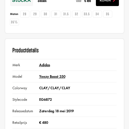
StockX
€ 186
KOPEN
vanaf
28
29
30
31
31.5
32
33.5
34
35
Maten
35½
Productdetails
Merk
Adidas
Model
Yeezy Boost 350
Colorway
CLAY/CLAY/CLAY
Stylecode
EG6872
Releasedatum
Zaterdag 18 mei 2019
Retailprijs
€ 480