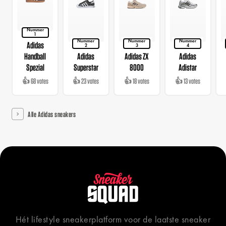
Nummer
1
Nummer
Nummer
Nummer
Adidas
2
3
4
Handball
Adidas
Adidas ZX
Adidas
Spezial
Superstar
8000
Adistar
👍 68 votes
👍 23 votes
👍 18 votes
👍 13 votes
Alle Adidas sneakers
Hét lifestyle sneakerplatform voor de laatste sneaker