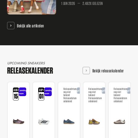
1 JUN 2026
2.482X GELEZEN
Bekijk alle artikelen
UPCOMING SNEAKERS
RELEASEKALENDER
Bekijk releasekalender
Releasedatum
Releasedatum
Releasedatum
AUG
SEP
Coming
Coming
Aangekondigd
Aangekondigd
Aangekondi
nog niet
nog niet
nog niet
soon
soon
15
01
bekend
bekend
bekend
Releasedatum
Releasedatum
Releasedatum
onbekend
onbekend
onbekend