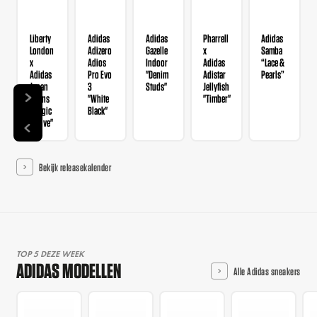
Liberty
Adidas
Adidas
Pharrell
Adidas
London
Adizero
Gazelle
x
Samba
x
Adios
Indoor
Adidas
“Lace &
Adidas
Pro Evo
"Denim
Adistar
Pearls”
Japan
3
Studs"
Jellyfish
Wmns
"White
"Timber"
"Magic
Black"
Mauve"
Bekijk releasekalender
TOP 5 DEZE WEEK
ADIDAS MODELLEN
Alle Adidas sneakers