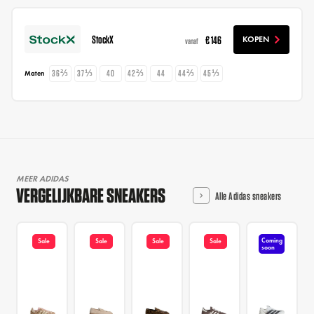
StockX
€ 146
KOPEN
vanaf
36⅔
37⅓
40
42⅔
44
44⅔
45⅓
Maten
MEER ADIDAS
VERGELIJKBARE SNEAKERS
Alle Adidas sneakers
Coming
Sale
Sale
Sale
Sale
soon