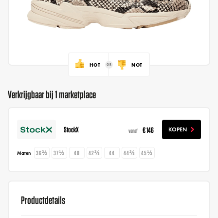
HOT
NOT
Verkrijgbaar bij 1 marketplace
StockX
€ 146
KOPEN
vanaf
36⅔
37⅓
40
42⅔
44
44⅔
45⅓
Maten
Productdetails