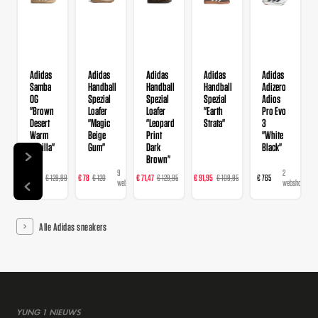
Adidas
Adidas
Adidas
Adidas
Adidas
Samba
Handball
Handball
Handball
Adizero
OG
Spezial
Spezial
Spezial
Adios
"Brown
Loafer
Loafer
"Earth
Pro Evo
Desert
"Magic
"Leopard
Strata"
3
Warm
Beige
Print
"White
Vanilla"
Gum"
Dark
Black"
Brown"
14
9
16
23
2
€ 103,99
€ 129,99
€ 78
€ 120
€ 71,47
€ 129,95
€ 91,95
€ 109,95
€ 765
webshops
webshops
webshops
webshops
webshops
Alle Adidas sneakers
YUNG 1 NIEUWS