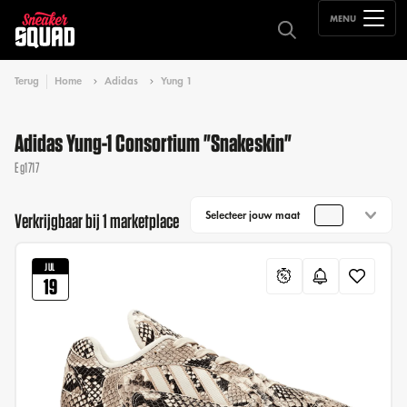
MENU
Terug
Home
Adidas
Yung 1
Adidas Yung-1 Consortium "Snakeskin"
Eg1717
Selecteer jouw maat
Verkrijgbaar bij 1 marketplace
JUL
19