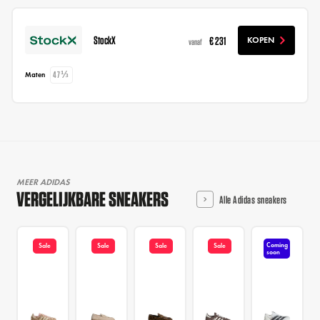
StockX
€ 231
KOPEN
vanaf
47⅓
Maten
MEER ADIDAS
VERGELIJKBARE SNEAKERS
Alle Adidas sneakers
Coming
Sale
Sale
Sale
Sale
soon