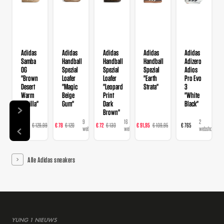
Adidas
Adidas
Adidas
Adidas
Adidas
Samba
Handball
Handball
Handball
Adizero
OG
Spezial
Spezial
Spezial
Adios
"Brown
Loafer
Loafer
"Earth
Pro Evo
Desert
"Magic
"Leopard
Strata"
3
Warm
Beige
Print
"White
Vanilla"
Gum"
Dark
Black"
Brown"
14
9
16
23
2
€ 103,99
€ 129,99
€ 78
€ 120
€ 72
€ 130
€ 91,95
€ 109,95
€ 765
webshops
webshops
webshops
webshops
webshops
Alle Adidas sneakers
YUNG 1 NIEUWS