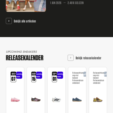
1 JUN 2026
2.481X GELEZEN
Bekijk alle artikelen
UPCOMING SNEAKERS
RELEASEKALENDER
Bekijk releasekalender
Releasedatum
Releasedatum
AUG
AUG
SEP
Coming
Coming
Coming
Aangekondigd
Aangekondi
nog niet
nog niet
soon
soon
soon
07
15
01
bekend
bekend
Releasedatum
Releasedatum
onbekend
onbekend