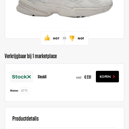
HOT
NOT
Verkrijgbaar bij 1 marketplace
StockX
€ 231
KOPEN
vanaf
47⅓
Maten
Productdetails