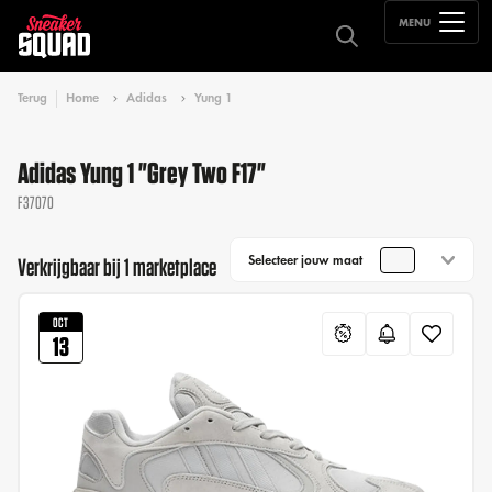
MENU
Terug
Home
Adidas
Yung 1
Adidas Yung 1 "Grey Two F17"
F37070
Selecteer jouw maat
Verkrijgbaar bij 1 marketplace
OCT
13