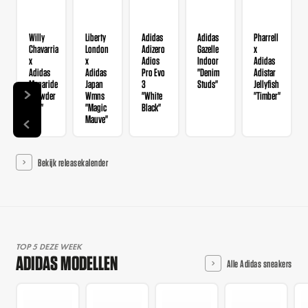
Willy
Liberty
Adidas
Adidas
Pharrell
Chavarria
London
Adizero
Gazelle
x
x
x
Adios
Indoor
Adidas
Adidas
Adidas
Pro Evo
"Denim
Adistar
Megaride
Japan
3
Studs"
Jellyfish
"Powder
Wmns
"White
"Timber"
Red"
"Magic
Black"
Mauve"
Bekijk releasekalender
TOP 5 DEZE WEEK
ADIDAS MODELLEN
Alle Adidas sneakers