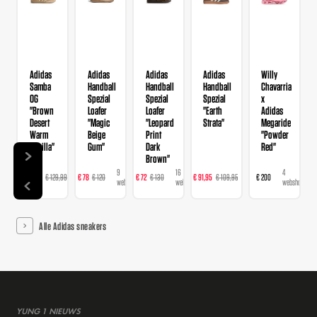
Adidas
Adidas
Adidas
Adidas
Willy
Samba
Handball
Handball
Handball
Chavarria
OG
Spezial
Spezial
Spezial
x
"Brown
Loafer
Loafer
"Earth
Adidas
Desert
"Magic
"Leopard
Strata"
Megaride
Warm
Beige
Print
"Powder
Vanilla"
Gum"
Dark
Red"
Brown"
14
9
16
23
4
€ 103,99
€ 129,99
€ 78
€ 120
€ 72
€ 130
€ 91,95
€ 109,95
€ 200
webshops
webshops
webshops
webshops
webshops
Alle Adidas sneakers
YUNG 1 NIEUWS