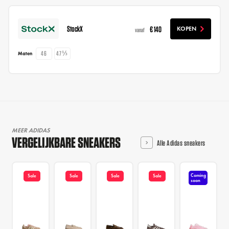
StockX
€ 140
KOPEN
vanaf
46
47⅓
Maten
MEER ADIDAS
VERGELIJKBARE SNEAKERS
Alle Adidas sneakers
Coming
Sale
Sale
Sale
Sale
soon