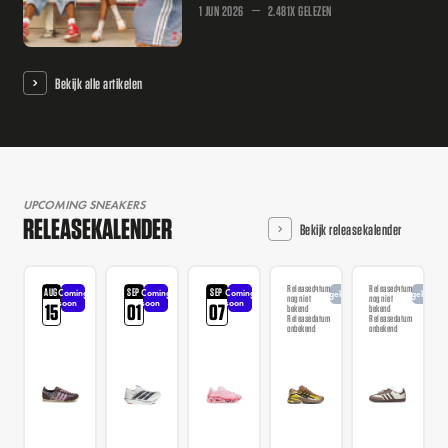
1 JUN 2026
2.481X GELEZEN
Bekijk alle artikelen
UPCOMING SNEAKERS
RELEASEKALENDER
Bekijk releasekalender
Releasedatum
Releasedatum
AUG
SEP
SEP
Coming
Coming
Coming
Aangekondigd
Aangekondi
nog niet
nog niet
soon
soon
soon
15
01
07
bekend
bekend
Releasedatum
Releasedatum
onbekend
onbekend