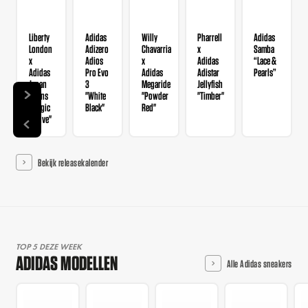
Liberty
Adidas
Willy
Pharrell
Adidas
London
Adizero
Chavarria
x
Samba
x
Adios
x
Adidas
“Lace &
Adidas
Pro Evo
Adidas
Adistar
Pearls”
Japan
3
Megaride
Jellyfish
Wmns
"White
"Powder
"Timber"
"Magic
Black"
Red"
Mauve"
Bekijk releasekalender
TOP 5 DEZE WEEK
ADIDAS MODELLEN
Alle Adidas sneakers