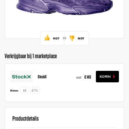
HOT
NOT
Verkrijgbaar bij 1 marketplace
StockX
€ 140
KOPEN
vanaf
46
47⅓
Maten
Productdetails