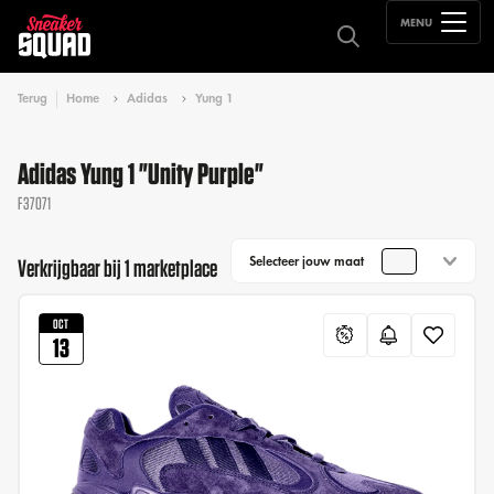
MENU
Terug
Home
Adidas
Yung 1
Adidas Yung 1 "Unity Purple"
F37071
Selecteer jouw maat
Verkrijgbaar bij 1 marketplace
OCT
13