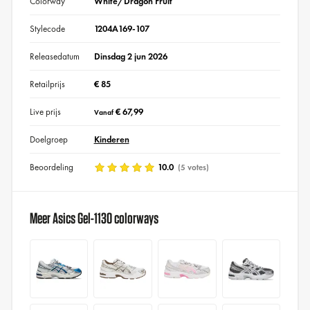
Colorway
White/Dragon Fruit
Stylecode
1204A169-107
Releasedatum
Dinsdag 2 jun 2026
Retailprijs
€ 85
Live prijs
€ 67,99
Vanaf
Doelgroep
Kinderen
Beoordeling
10.0
(5 votes)
Meer Asics Gel-1130 colorways