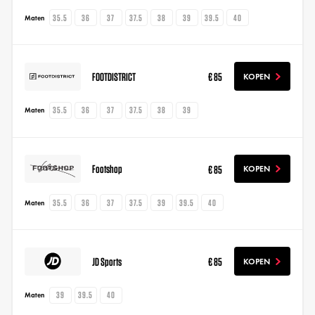
35.5
36
37
37.5
38
39
39.5
40
Maten
FOOTDISTRICT
€ 85
KOPEN
35.5
36
37
37.5
38
39
Maten
Footshop
€ 85
KOPEN
35.5
36
37
37.5
39
39.5
40
Maten
JD Sports
€ 85
KOPEN
39
39.5
40
Maten