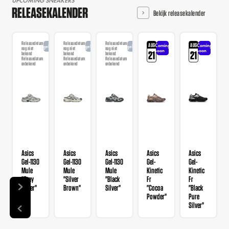
UPCOMING SNEAKERS
RELEASEKALENDER
Bekijk releasekalender
Releasedatum
Releasedatum
Releasedatum
AUG
AUG
Coming
Coming
Aangekondigd
Aangekondigd
Aangekondigd
nog niet
nog niet
nog niet
soon
soon
21
21
bekend
bekend
bekend
Releasedatum
Releasedatum
Releasedatum
onbekend
onbekend
onbekend
Asics
Asics
Asics
Asics
Asics
Gel-1130
Gel-1130
Gel-1130
Gel-
Gel-
Mule
Mule
Mule
Kinetic
Kinetic
"Grey
"Silver
"Black
Fr
Fr
Silver"
Brown"
Silver"
"Cocoa
"Black
Powder"
Pure
Silver"