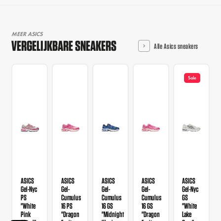
MEER ASICS
VERGELIJKBARE SNEAKERS
Alle Asics sneakers
Sale
ASICS
ASICS
ASICS
ASICS
ASICS
Gel-Nyc
Gel-
Gel-
Gel-
Gel-Nyc
PS
Cumulus
Cumulus
Cumulus
GS
"White
16 PS
16 GS
16 GS
"White
Pink
"Dragon
"Midnight
"Dragon
Lake