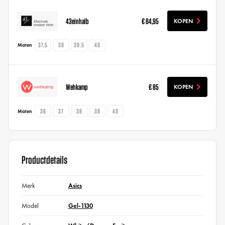
43einhalb
€ 84,95
KOPEN
37.5
39
39.5
40
Maten
Wehkamp
€ 85
KOPEN
36
37
38
39
40
Maten
Productdetails
Merk
Asics
Model
Gel-1130