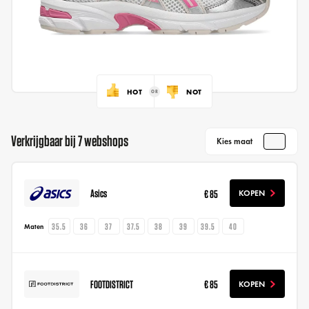
HOT
NOT
Verkrijgbaar bij 7 webshops
Kies maat
Asics
€ 85
KOPEN
35.5
36
37
37.5
38
39
39.5
40
Maten
FOOTDISTRICT
€ 85
KOPEN