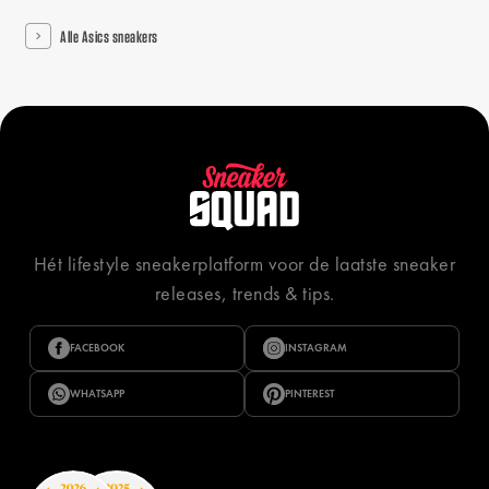
Alle Asics sneakers
Hét lifestyle sneakerplatform voor de laatste sneaker
releases, trends & tips.
FACEBOOK
INSTAGRAM
WHATSAPP
PINTEREST