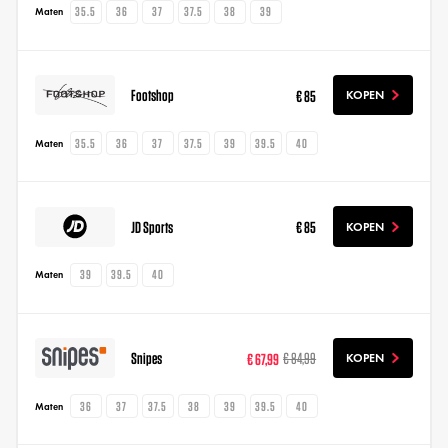
35.5
36
37
37.5
38
39
Maten
Footshop
€ 85
KOPEN
35.5
36
37
37.5
39
39.5
40
Maten
JD Sports
€ 85
KOPEN
39
39.5
40
Maten
Snipes
€ 67,99
€ 84,99
KOPEN
36
37
37.5
38
39
39.5
40
Maten