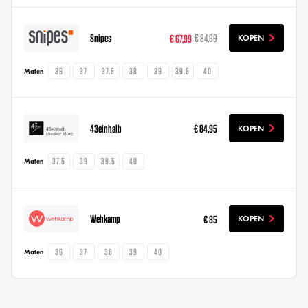
Snipes
€ 67,99
€ 84,99
KOPEN
36
37
37.5
38
39
39.5
40
Maten
43einhalb
€ 84,95
KOPEN
37.5
39
39.5
40
Maten
Wehkamp
€ 85
KOPEN
36
37
38
39
40
Maten