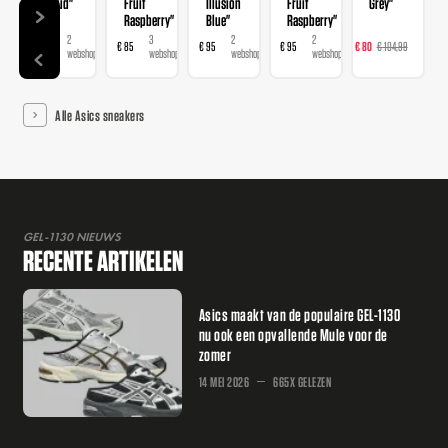
Cloud"
Fruit
Illusion
Fruit
Grey"
Raspberry"
Blue"
Raspberry"
2
3
2
2
5
€ 95
€ 85
€ 95
€ 95
€ 80
€ 104,99
€ 
webshops
webshops
webshops
webshops
websh
Alle Asics sneakers
GEL-1130 NIEUWS
RECENTE ARTIKELEN
Asics maakt van de populaire GEL-1130
nu ook een opvallende Mule voor de
zomer
14 MEI 2026
665X GELEZEN