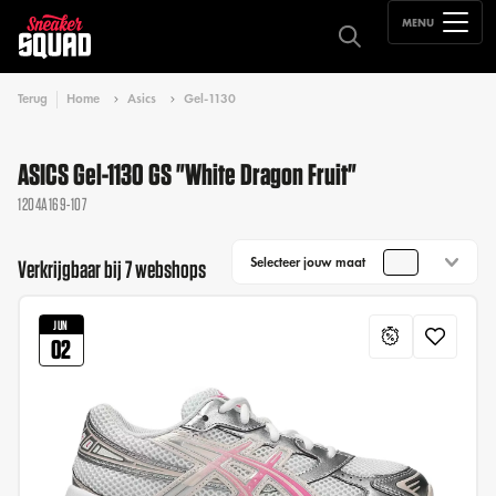
MENU
Terug
Home
Asics
Gel-1130
ASICS Gel-1130 GS "White Dragon Fruit"
1204A169-107
Selecteer jouw maat
Verkrijgbaar bij 7 webshops
JUN
02