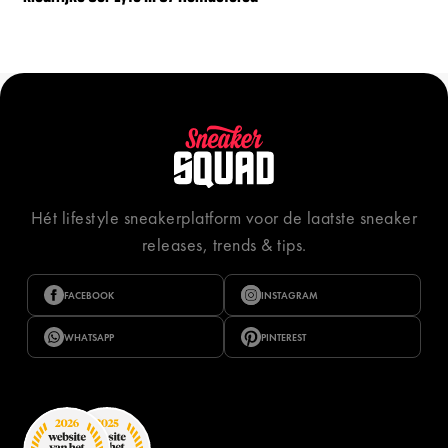
Hét lifestyle sneakerplatform voor de laatste sneaker
releases, trends & tips.
FACEBOOK
INSTAGRAM
WHATSAPP
PINTEREST