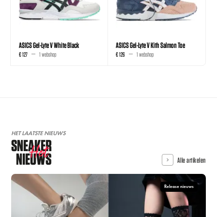
ASICS Gel-Lyte V White Black
ASICS Gel-Lyte V Kith Salmon Toe
€ 127
1 webshop
€ 126
1 webshop
HET LAATSTE NIEUWS
SNEAKER
Hot
NIEUWS
Alle artikelen
Release nieuws