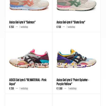
Asics Gel-Lyte V "Salmon"
Asics Gel-Lyte V "Slate Grey"
€ 253
1 webshop
€ 158
1 webshop
ASICS Gel Lyte 5 "RE:MATERIAL - Pink
Asics Gel Lyte 5 "Paint Splatter -
Aqua"
Purple Yellow"
€ 259
1 webshop
€ 1.550
1 webshop