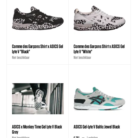
Comme des Garçons Shirt x ASICS Gel
Comme des Garçons Shirt x ASICS Gel
Lyte V "Black"
Lyte V "White"
Niet beschikbaar
Niet beschikbaar
ASICS x Monkey Time Gel Lyte V Black
ASICS Gel-Lyte V Baltic Jewel Black
Grey
Niet beschikbaar
€ 281
1 webshop