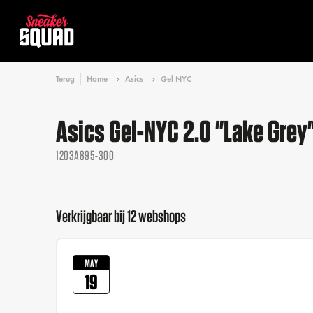
Terug
Home
Asics
Gel NYC
Asics Gel-NYC 2.0 "Lake Grey
1203A895-300
Verkrijgbaar bij 12 webshops
MAY
19