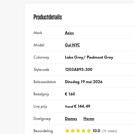
Productdetails
Merk
Asics
Model
Gel NYC
Colorway
Lake Grey/ Piedmont Grey
Stylecode
1203A895-300
Releasedatum
Dinsdag 19 mei 2026
Retailprijs
€ 160
Live prijs
€ 144,49
Vanaf
Doelgroep
Dames
Heren
Beoordeling
10.0
(11 votes)