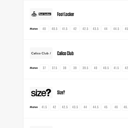
Foot Locker
40
40.5
41.5
42
42.5
43.5
44
44.5
4
Maten
Calico Club
37
37.5
38
39
39.5
40
40.5
41.5
4
Maten
Size?
41.5
42
42.5
43.5
44
44.5
45
46
46
Maten