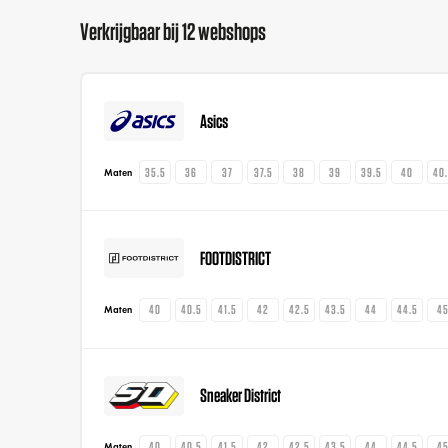
Verkrijgbaar bij 12 webshops
Asics
35.5
36
37
37.5
38
39
39.5
40
40
Maten
FOOTDISTRICT
40
40.5
41.5
42
42.5
43.5
44
44.5
4
Maten
Sneaker District
40
40.5
41.5
42
42.5
43.5
44
44.5
4
Maten