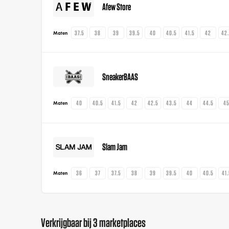
Afew Store
37.5
38
39
39.5
40
40.5
41.5
42
42
Maten
SneakerBAAS
40
40.5
41.5
42
42.5
43.5
44
44.5
4
Maten
Slam Jam
36
37
37.5
38
39
39.5
40
40.5
41
Maten
Verkrijgbaar bij 3 marketplaces