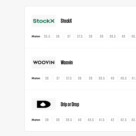
StockX
35.5
36
37
37.5
38
39
39.5
40
40
Maten
Woovin
36
37
37.5
38
39
39.5
40
40.5
41
Maten
Drip or Drop
38
39
39.5
40
40.5
41.5
42
42.5
43
Maten