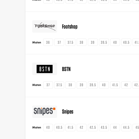
Footshop
36
37
37.5
38
39
39.5
40
40.5
41
Maten
BSTN
37
37.5
38
39
39.5
40
41.5
42
42
Maten
Snipes
40
40.5
41.5
42
42.5
43.5
44
44.5
4
Maten