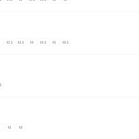
2
42.5
43.5
44
44.5
45
46.5
.5
2
45
48