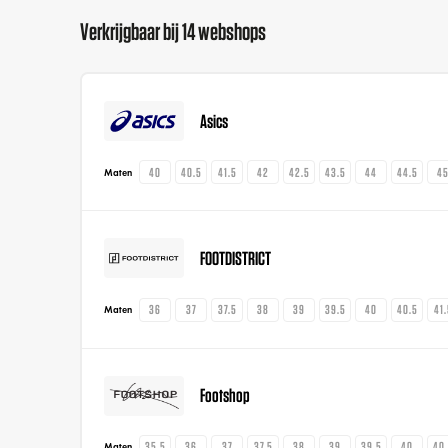
Verkrijgbaar bij 14 webshops
Asics
40
40.5
41.5
42
42.5
43.5
44
44.5
4
Maten
FOOTDISTRICT
36
37
37.5
38
39
39.5
40
40.5
41
Maten
Footshop
35.5
36
37
37.5
38
39
39.5
40
40
Maten