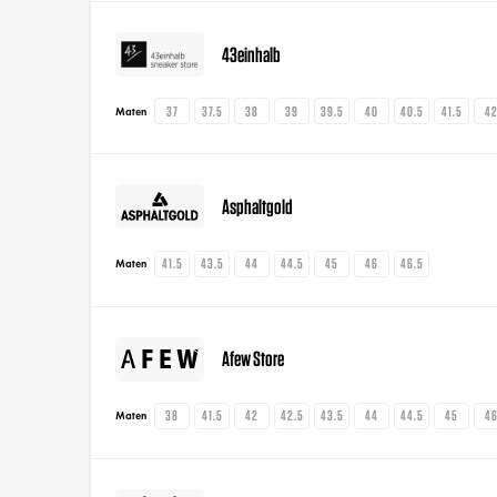
43einhalb
37
37.5
38
39
39.5
40
40.5
41.5
4
Maten
Asphaltgold
41.5
43.5
44
44.5
45
46
46.5
Maten
Afew Store
38
41.5
42
42.5
43.5
44
44.5
45
4
Maten