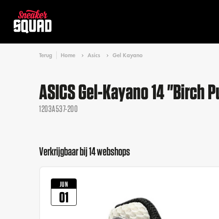
Terug
Home
Asics
Gel Kayano
ASICS Gel-Kayano 14 "Birch Pu
1203A537-200
Verkrijgbaar bij 14 webshops
JUN
01