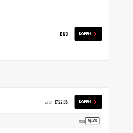
€ 170
KOPEN
€ 122,95
KOPEN
vanaf
SQUAD5
Code