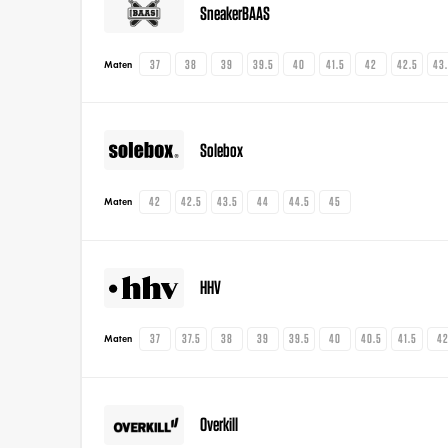
SneakerBAAS
37
38
39
39.5
40
41.5
42
42.5
43
Maten
Solebox
42
42.5
43.5
44
44.5
45
Maten
HHV
37
37.5
38
39
39.5
40
40.5
41.5
4
Maten
Overkill