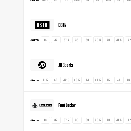
BSTN
36
37
37.5
38
39
39.5
40
41.5
4
Maten
JD Sports
41.5
42
42.5
43.5
44
44.5
45
46
46
Maten
Foot Locker
36
37
37.5
38
39
39.5
40
41.5
4
Maten