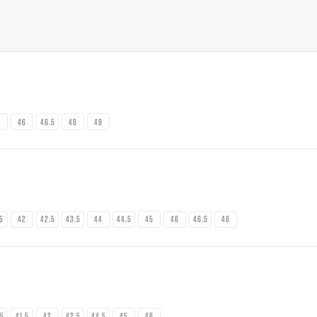
5
46
46.5
48
49
.5
42
42.5
43.5
44
44.5
45
46
46.5
48
.5
41.5
42
42.5
44.5
45
46