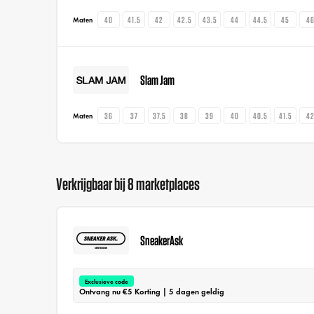
40
41.5
42
42.5
43.5
44
44.5
45
4
Maten
Slam Jam
36
37
37.5
38
39
40
40.5
41.5
4
Maten
Verkrijgbaar bij 8 marketplaces
SneakerAsk
Exclusieve code
Ontvang nu €5 Korting | 5 dagen geldig