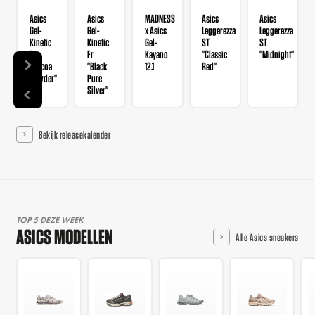
Asics
Asics
MADNESS
Asics
Asics
Gel-
Gel-
x Asics
Leggerezza
Leggerezza
Kinetic
Kinetic
Gel-
ST
ST
Fr
Fr
Kayano
"Classic
"Midnight"
"Cocoa
"Black
12.1
Red"
Powder"
Pure
Silver"
Bekijk releasekalender
TOP 5 DEZE WEEK
ASICS MODELLEN
Alle Asics sneakers