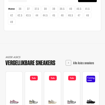
36
37
37.5
38
39
39.5
40
40.5
41.5
Maten
42
42.5
43.5
44
44.5
45
46
46.5
47
48
49
MEER ASICS
VERGELIJKBARE SNEAKERS
Alle Asics sneakers
Coming
Sale
Sale
Sale
soon