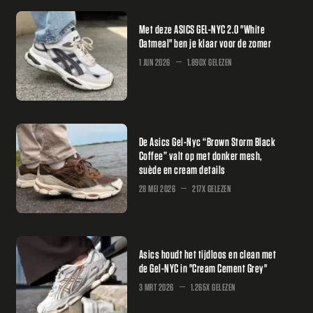
Met deze ASICS GEL-NYC 2.0 "White
Oatmeal" ben je klaar voor de zomer
1 JUN 2026
1.890X GELEZEN
De Asics Gel-Nyc “Brown Storm Black
Coffee” valt op met donker mesh,
suède en cream details
28 MEI 2026
217X GELEZEN
Asics houdt het tijdloos en clean met
de Gel-NYC in "Cream Cement Grey"
3 MRT 2026
1.265X GELEZEN