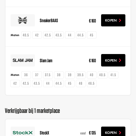
SneakerBAAS
€ 160
KOPEN
40.5
42
42.5
43.5
44
44.5
45
Maten
Slam Jam
€ 160
KOPEN
36
37
37.5
38
39
39.5
40
40.5
41.5
Maten
42
42.5
43.5
44
44.5
45
46
46.5
Verkrijgbaar bij 1 marketplace
StockX
€ 135
KOPEN
vanaf