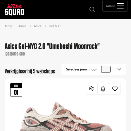
MENU
Terug
Home
Asics
Gel NYC
Asics Gel-NYC 2.0 "Umeboshi Moonrock"
1203B079-600
Selecteer jouw maat
Verkrijgbaar bij 5 webshops
JUN
01