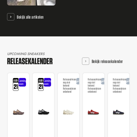
Bekijk alle artikelen
UPCOMING SNEAKERS
RELEASEKALENDER
Bekijk releasekalender
Releasedatum
Releasedatum
Releasedatum
AUG
AUG
Coming
Coming
Aangekondigd
Aangekondigd
Aangekondi
nog niet
nog niet
nog niet
soon
soon
21
21
bekend
bekend
bekend
Releasedatum
Releasedatum
Releasedatum
onbekend
onbekend
onbekend