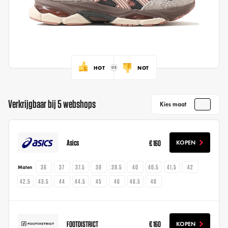
HOT
NOT
Verkrijgbaar bij 5 webshops
Kies maat
Asics
€ 160
KOPEN
36
37
37.5
38
39.5
40
40.5
41.5
42
Maten
42.5
43.5
44
44.5
45
46
46.5
48
FOOTDISTRICT
€ 160
KOPEN