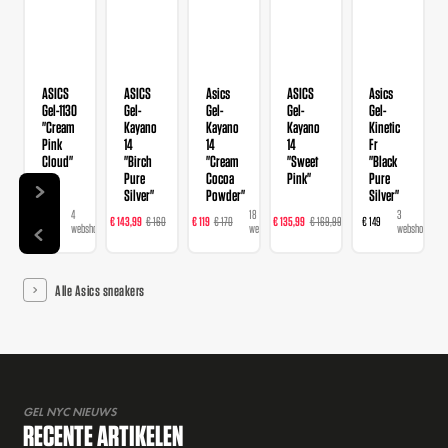
ASICS
ASICS
Asics
ASICS
Asics
Gel-1130
Gel-
Gel-
Gel-
Gel-
"Cream
Kayano
Kayano
Kayano
Kinetic
Pink
14
14
14
Fr
Cloud"
"Birch
"Cream
"Sweet
"Black
Pure
Cocoa
Pink"
Pure
Silver"
Powder"
Silver"
4
22
18
23
3
€ 109
€ 143,99
€ 160
€ 119
€ 170
€ 135,99
€ 169,99
€ 149
webshops
webshops
webshops
webshops
webshops
Alle Asics sneakers
GEL NYC NIEUWS
RECENTE ARTIKELEN