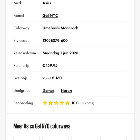
Merk
Asics
Model
Gel NYC
Colorway
Umeboshi Moonrock
Stylecode
1203B079-600
Releasedatum
Maandag 1 jun 2026
Retailprijs
€ 159,95
Live prijs
€ 160
Vanaf
Doelgroep
Dames
Heren
Beoordeling
10.0
(8 votes)
Meer Asics Gel NYC colorways