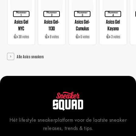
Nummer
Nummer
Nummer
Nummer
1
2
3
4
Asics Gel
Asics Gel-
Asics Gel-
Asics Gel
NYC
1130
Cumulus
Kayano
👍 38 votes
👍 8 votes
👍 6 votes
👍 3 votes
Alle Asics sneakers
Hét lifestyle sneakerplatform voor de laatste sneaker
releases, trends & tips.