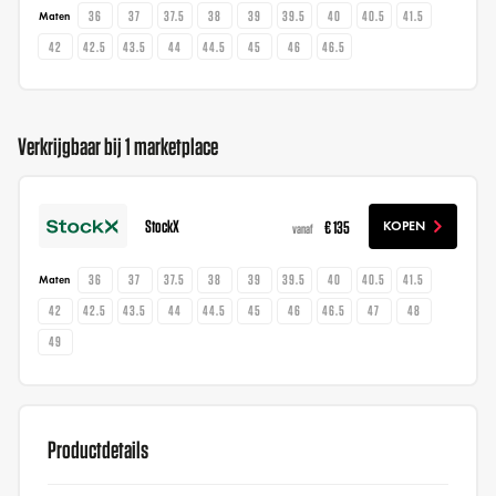
36
37
37.5
38
39
39.5
40
40.5
41.5
Maten
42
42.5
43.5
44
44.5
45
46
46.5
Verkrijgbaar bij 1 marketplace
StockX
€ 135
KOPEN
vanaf
36
37
37.5
38
39
39.5
40
40.5
41.5
Maten
42
42.5
43.5
44
44.5
45
46
46.5
47
48
49
Productdetails