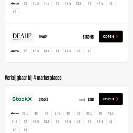
40
40.5
41.5
42
42.5
43.5
44
44.5
45
Maten
46
DEAUP
€ 159,95
KOPEN
42
42.5
43.5
44
44.5
45
46
Maten
Verkrijgbaar bij 4 marketplaces
StockX
€ 89
KOPEN
vanaf
35.5
36
37
37.5
38
39
39.5
40
40.5
Maten
41.5
42
42.5
43.5
44
44.5
45
46
46.5
47
48
49