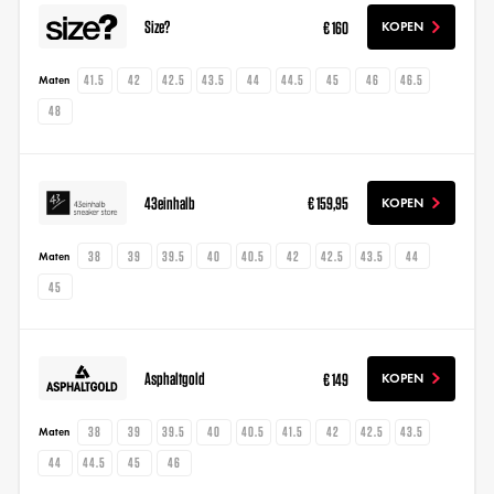
Size?
€ 160
KOPEN
41.5
42
42.5
43.5
44
44.5
45
46
46.5
Maten
48
43einhalb
€ 159,95
KOPEN
38
39
39.5
40
40.5
42
42.5
43.5
44
Maten
45
Asphaltgold
€ 149
KOPEN
38
39
39.5
40
40.5
41.5
42
42.5
43.5
Maten
44
44.5
45
46