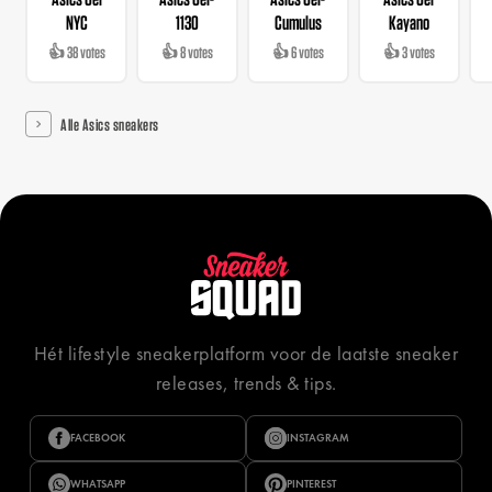
NYC
1130
Cumulus
Kayano
👍 38 votes
👍 8 votes
👍 6 votes
👍 3 votes
Alle Asics sneakers
Hét lifestyle sneakerplatform voor de laatste sneaker
releases, trends & tips.
FACEBOOK
INSTAGRAM
WHATSAPP
PINTEREST