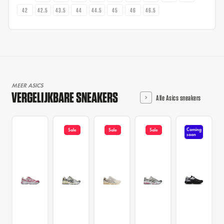
42
42.5
43.5
44
44.5
45
46
46.5
MEER ASICS
VERGELIJKBARE SNEAKERS
Alle Asics sneakers
Coming
Sale
Sale
Sale
soon