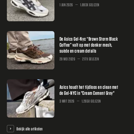
1 JUN 2026
1.893X GELEZEN
De Asics Gel-Nyc “Brown Storm Black
Coffee” valt op met donker mesh,
suède en cream details
28 MEI 2026
217X GELEZEN
Asics houdt het tijdloos en clean met
de Gel-NYC in "Cream Cement Grey"
3 MRT 2026
1.265X GELEZEN
Bekijk alle artikelen