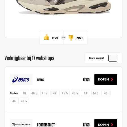
HOT
NOT
Verkrijgbaar bij 17 webshops
Kies maat
Asics
€ 160
KOPEN
40
40.5
41.5
42
42.5
43.5
44
44.5
45
Maten
46
46.5
FOOTDISTRICT
€ 160
KOPEN