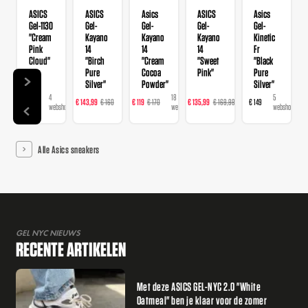
ASICS
ASICS
Asics
ASICS
Asics
Gel-1130
Gel-
Gel-
Gel-
Gel-
"Cream
Kayano
Kayano
Kayano
Kinetic
Pink
14
14
14
Fr
Cloud"
"Birch
"Cream
"Sweet
"Black
Pure
Cocoa
Pink"
Pure
Silver"
Powder"
Silver"
4
22
18
23
5
€ 109
€ 143,99
€ 160
€ 119
€ 170
€ 135,99
€ 169,99
€ 149
webshops
webshops
webshops
webshops
webshops
Alle Asics sneakers
GEL NYC NIEUWS
RECENTE ARTIKELEN
Met deze ASICS GEL-NYC 2.0 "White
Oatmeal" ben je klaar voor de zomer