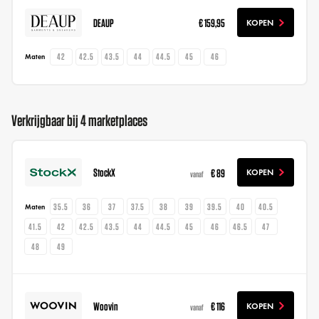
DEAUP
€ 159,95
KOPEN
42
42.5
43.5
44
44.5
45
46
Maten
Verkrijgbaar bij 4 marketplaces
StockX
€ 89
KOPEN
vanaf
35.5
36
37
37.5
38
39
39.5
40
40.5
Maten
41.5
42
42.5
43.5
44
44.5
45
46
46.5
47
48
49
Woovin
€ 116
KOPEN
vanaf