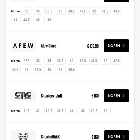
38
39
39.5
40
40.5
41.5
42
42.5
43.5
Maten
44
44.5
45
46
Afew Store
€ 159,99
KOPEN
37.5
38
39
39.5
40
40.5
41.5
42
42.5
Maten
43.5
44
44.5
45
46
46.5
Sneakersnstuff
€ 160
KOPEN
41.5
42
42.5
43.5
44
46
46.5
48
Maten
SneakerBAAS
€ 160
KOPEN