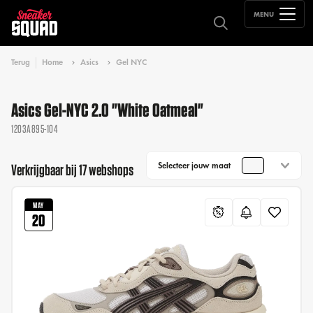
MENU
Terug
Home
Asics
Gel NYC
Asics Gel-NYC 2.0 "White Oatmeal"
1203A895-104
Selecteer jouw maat
Verkrijgbaar bij 17 webshops
MAY
20