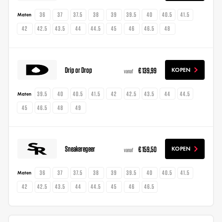
36
37
37.5
38
39
39.5
40
40.5
41.5
Maten
42
42.5
43.5
44
44.5
45
46
46.5
48
Drip or Drop
€ 139,99
KOPEN
vanaf
39.5
40
40.5
41.5
42
42.5
43.5
44
44.5
Maten
45
46.5
48
49
Sneakeregeer
€ 159,50
KOPEN
vanaf
36
37
37.5
38
39
39.5
40
40.5
41.5
Maten
42
42.5
43.5
44
44.5
45
46
46.5