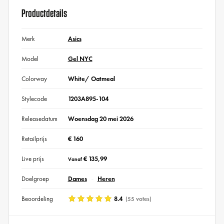
Productdetails
Merk
Asics
Model
Gel NYC
Colorway
White/ Oatmeal
Stylecode
1203A895-104
Releasedatum
Woensdag 20 mei 2026
Retailprijs
€ 160
Live prijs
€ 135,99
Vanaf
Doelgroep
Dames
Heren
Beoordeling
8.4
(55 votes)