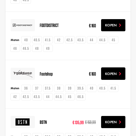
FOOTDISTRICT
€ 160
KOPEN
40
40.5
41.5
42
42.5
43.5
44
44.5
45
Maten
46
46.5
48
49
Footshop
€ 160
KOPEN
36
37
37.5
38
39
39.5
40
40.5
41.5
Maten
42
42.5
43.5
44
44.5
45
46.5
BSTN
€ 135,99
€ 159,99
KOPEN