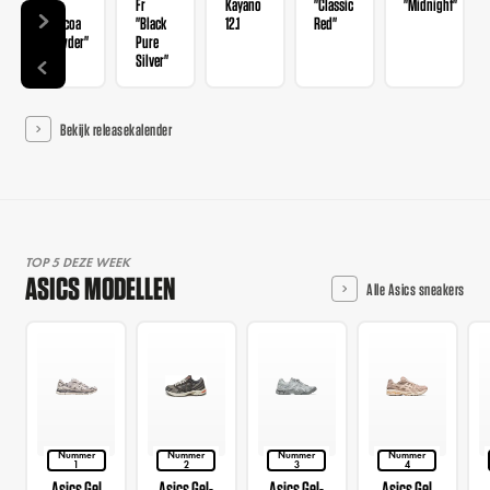
Fr
Fr
Kayano
"Classic
"Midnight"
"Cocoa
"Black
12.1
Red"
Powder"
Pure
Silver"
Bekijk releasekalender
TOP 5 DEZE WEEK
ASICS MODELLEN
Alle Asics sneakers
Nummer
Nummer
Nummer
Nummer
1
2
3
4
Asics Gel
Asics Gel-
Asics Gel-
Asics Gel