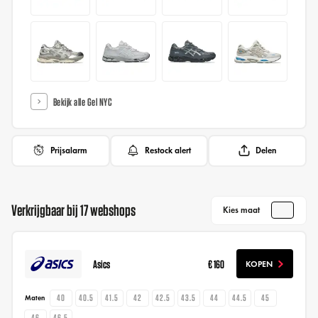
Bekijk alle Gel NYC
Prijsalarm
Restock alert
Delen
Verkrijgbaar bij 17 webshops
Kies maat
Asics
€ 160
KOPEN
40
40.5
41.5
42
42.5
43.5
44
44.5
45
Maten
46
46.5