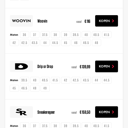
Woovin
€ 116
KOPEN
vanaf
36
37
37.5
38
39
39.5
40
40.5
41.5
Maten
42
42.5
43.5
44
44.5
45
46
46.5
48
Drip or Drop
€ 139,99
KOPEN
vanaf
39.5
40
40.5
41.5
42
42.5
43.5
44
44.5
Maten
45
46.5
48
49
Sneakeregeer
€ 159,50
KOPEN
vanaf
36
37
37.5
38
39
39.5
40
40.5
41.5
Maten