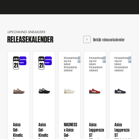
UPCOMING SNEAKERS
RELEASEKALENDER
Bekijk releasekalender
Releasedatum
Releasedatum
Releasedatum
AUG
AUG
Coming
Coming
Aangekondigd
Aangekondigd
Aangekondi
nog niet
nog niet
nog niet
soon
soon
21
21
bekend
bekend
bekend
Releasedatum
Releasedatum
Releasedatum
onbekend
onbekend
onbekend
Asics
Asics
MADNESS
Asics
Asics
Gel-
Gel-
x Asics
Leggerezza
Leggerezza
Kinetic
Kinetic
Gel-
ST
ST