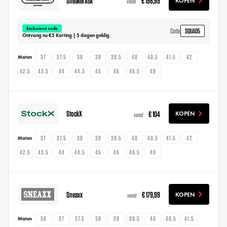
SneakerAsk
€ 156,95
KOPEN
vanaf
Exclusieve code
SQUAD5
Code
Ontvang nu €5 Korting | 5 dagen geldig
37
37.5
38
39
39.5
40
40.5
41.5
42
Maten
42.5
43.5
44
44.5
45
46
46.5
49
StockX
€ 104
KOPEN
vanaf
37
37.5
38
39
39.5
40
40.5
41.5
42
Maten
42.5
43.5
44
44.5
45
46
46.5
49
Sneaxx
€ 179,99
KOPEN
vanaf
36
37
37.5
38
39
39.5
40
40.5
41.5
Maten