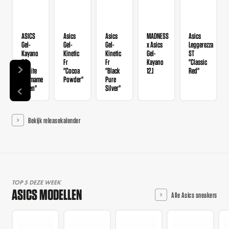
ASICS
Asics
Asics
MADNESS
Asics
Gel-
Gel-
Gel-
x Asics
Leggerezza
Kayano
Kinetic
Kinetic
Gel-
ST
20
Fr
Fr
Kayano
"Classic
"White
"Cocoa
"Black
12.1
Red"
Edamame
Powder"
Pure
Green"
Silver"
Bekijk releasekalender
TOP 5 DEZE WEEK
ASICS MODELLEN
Alle Asics sneakers