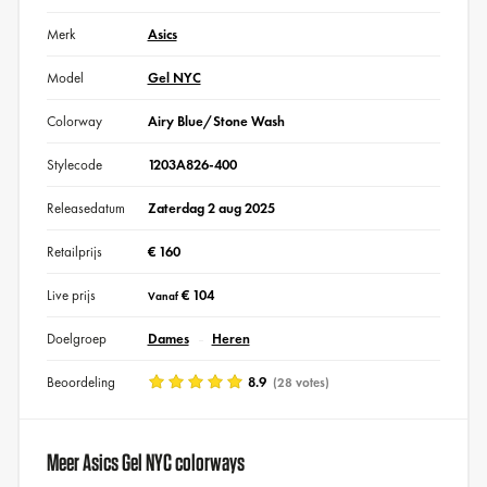
Merk
Asics
Model
Gel NYC
Colorway
Airy Blue/Stone Wash
Stylecode
1203A826-400
Releasedatum
Zaterdag 2 aug 2025
Retailprijs
€ 160
Live prijs
€ 104
Vanaf
Doelgroep
Dames
Heren
Beoordeling
8.9
(28 votes)
Meer Asics Gel NYC colorways