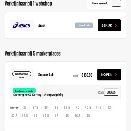
Verkrijgbaar bij 1 webshop
Kies maat
Asics
BEKIJK
Uitverkocht
Verkrijgbaar bij 5 marketplaces
SneakerAsk
€ 156,95
KOPEN
vanaf
Exclusieve code
SQUAD5
Code
Ontvang nu €5 Korting | 5 dagen geldig
37
37.5
38
39
39.5
40
40.5
41.5
42
Maten
42.5
43.5
44
44.5
45
46
46.5
49