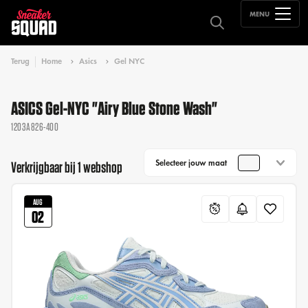
MENU
Terug
Home
Asics
Gel NYC
ASICS Gel-NYC "Airy Blue Stone Wash"
1203A826-400
Selecteer jouw maat
Verkrijgbaar bij 1 webshop
AUG
02