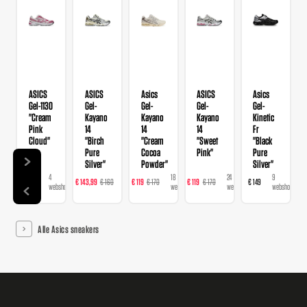
ASICS
ASICS
Asics
ASICS
Asics
Gel-1130
Gel-
Gel-
Gel-
Gel-
"Cream
Kayano
Kayano
Kayano
Kinetic
Pink
14
14
14
Fr
Cloud"
"Birch
"Cream
"Sweet
"Black
Pure
Cocoa
Pink"
Pure
Silver"
Powder"
Silver"
4
24
18
24
9
€ 109
€ 143,99
€ 160
€ 119
€ 170
€ 119
€ 170
€ 149
webshops
webshops
webshops
webshops
webshops
Alle Asics sneakers