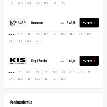
42
42.5
43.5
44
44.5
45
46
Mentastore
€ 149,95
KOPEN
vanaf
37.5
38
39
39.5
40
40.5
41.5
42
42.5
Maten
43.5
44
44.5
45
Keep It Sneaker
€ 169,95
KOPEN
vanaf
37
37.5
38
39
39.5
40
40.5
41.5
42
Maten
42.5
43.5
44
44.5
45
46
46.5
Productdetails