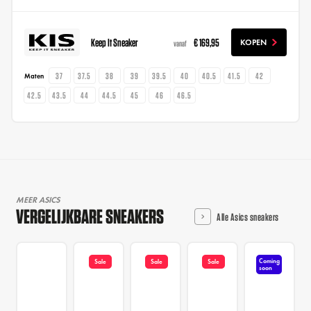
Keep It Sneaker
€ 169,95
KOPEN
vanaf
37
37.5
38
39
39.5
40
40.5
41.5
42
Maten
42.5
43.5
44
44.5
45
46
46.5
MEER ASICS
VERGELIJKBARE SNEAKERS
Alle Asics sneakers
Coming
Sale
Sale
Sale
soon