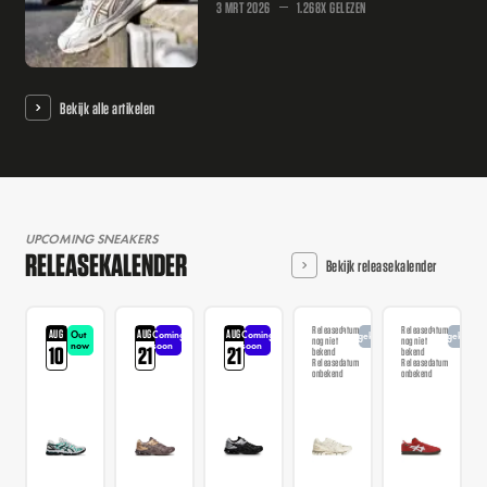
3 MRT 2026
1.268X GELEZEN
Bekijk alle artikelen
UPCOMING SNEAKERS
RELEASEKALENDER
Bekijk releasekalender
Releasedatum
Releasedatum
AUG
AUG
AUG
Out
Coming
Coming
Aangekondigd
Aangekondi
nog niet
nog niet
now
soon
soon
10
21
21
bekend
bekend
Releasedatum
Releasedatum
onbekend
onbekend