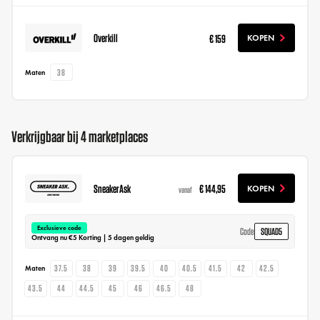
Overkill
€ 159
KOPEN
38
Maten
Verkrijgbaar bij 4 marketplaces
SneakerAsk
€ 144,95
KOPEN
vanaf
Exclusieve code
SQUAD5
Code
Ontvang nu €5 Korting | 5 dagen geldig
37.5
38
39
39.5
40
40.5
41.5
42
42.5
Maten
43.5
44
44.5
45
46
46.5
48