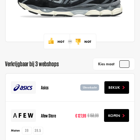
HOT
NOT
Verkrijgbaar bij 3 webshops
Kies maat
Asics
BEKIJK
Uitverkocht
Afew Store
€ 127,99
€ 159,99
KOPEN
39
39.5
Maten