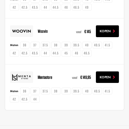
42
42.5
43.5
44
44.5
46
46.5
49
Woovin
€ 145
KOPEN
vanaf
36
37
37.5
38
39
39.5
40
40.5
41.5
Maten
42
42.5
43.5
44
44.5
45
46
46.5
Mentastore
€ 149,95
KOPEN
vanaf
36
37
37.5
38
39
39.5
40
40.5
41.5
Maten
42
42.5
44