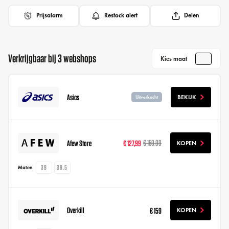
Prijsalarm
Restock alert
Delen
Verkrijgbaar bij 3 webshops
Kies maat
Asics
BEKIJK
Uitverkocht
Afew Store
€ 127,99
€ 159,99
KOPEN
39
39.5
Maten
Overkill
€ 159
KOPEN