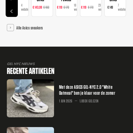
4
22
18
23
7
€ 109
€ 143,99
€ 160
€ 119
€ 170
€ 119
€ 170
€ 149
webshops
webshops
webshops
webshops
webshops
Alle Asics sneakers
GEL NYC NIEUWS
RECENTE ARTIKELEN
Met deze ASICS GEL-NYC 2.0 "White
Oatmeal" ben je klaar voor de zomer
1 JUN 2026
1.893X GELEZEN