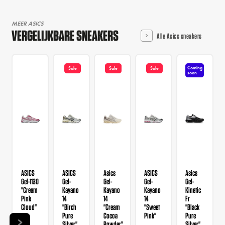
MEER ASICS
VERGELIJKBARE SNEAKERS
Alle Asics sneakers
Coming
Sale
Sale
Sale
soon
ASICS
ASICS
Asics
ASICS
Asics
Gel-1130
Gel-
Gel-
Gel-
Gel-
"Cream
Kayano
Kayano
Kayano
Kinetic
Pink
14
14
14
Fr
Cloud"
"Birch
"Cream
"Sweet
"Black
Pure
Cocoa
Pink"
Pure
Silver"
Powder"
Silver"