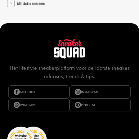
Alle Asics sneakers
Hét lifestyle sneakerplatform voor de laatste sneaker
releases, trends & tips.
FACEBOOK
INSTAGRAM
WHATSAPP
PINTEREST