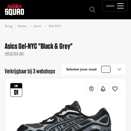
MENU
Terug
Home
Asics
Gel NYC
Asics Gel-NYC "Black & Grey"
1203A739-001
Selecteer jouw maat
Verkrijgbaar bij 3 webshops
JUN
01