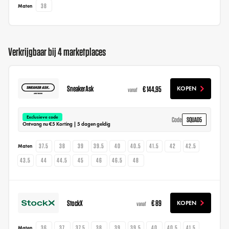
38
Maten
Verkrijgbaar bij 4 marketplaces
SneakerAsk
€ 144,95
KOPEN
vanaf
Exclusieve code
SQUAD5
Code
Ontvang nu €5 Korting | 5 dagen geldig
37.5
38
39
39.5
40
40.5
41.5
42
42.5
Maten
43.5
44
44.5
45
46
46.5
48
StockX
€ 89
KOPEN
vanaf
36
37
37.5
38
39
39.5
40
40.5
41.5
Maten