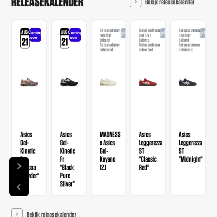
RELEASEKALENDER
Bekijk releasekalender
Releasedatum
Releasedatum
Releasedatum
AUG
AUG
Coming
Coming
Aangekondigd
Aangekondigd
Aangekondi
nog niet
nog niet
nog niet
soon
soon
21
21
bekend
bekend
bekend
Releasedatum
Releasedatum
Releasedatum
onbekend
onbekend
onbekend
Asics
Asics
MADNESS
Asics
Asics
Gel-
Gel-
x Asics
Leggerezza
Leggerezza
Kinetic
Kinetic
Gel-
ST
ST
Fr
Fr
Kayano
"Classic
"Midnight"
"Cocoa
"Black
12.1
Red"
Powder"
Pure
Silver"
Bekijk releasekalender