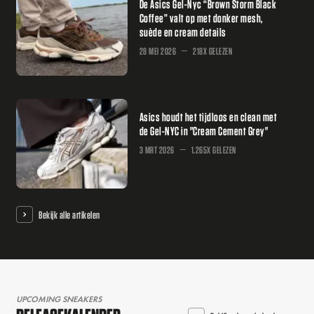
De Asics Gel-Nyc “Brown Storm Black
Coffee” valt op met donker mesh,
suède en cream details
28 MEI 2026
218X GELEZEN
Asics houdt het tijdloos en clean met
de Gel-NYC in "Cream Cement Grey"
3 MRT 2026
1.265X GELEZEN
Bekijk alle artikelen
UPCOMING SNEAKERS