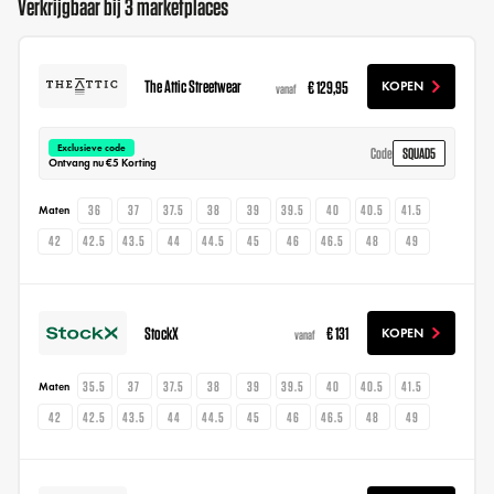
Verkrijgbaar bij 3 marketplaces
The Attic Streetwear
€ 129,95
KOPEN
vanaf
Exclusieve code
SQUAD5
Code
Ontvang nu €5 Korting
36
37
37.5
38
39
39.5
40
40.5
41.5
Maten
42
42.5
43.5
44
44.5
45
46
46.5
48
49
StockX
€ 131
KOPEN
vanaf
35.5
37
37.5
38
39
39.5
40
40.5
41.5
Maten
42
42.5
43.5
44
44.5
45
46
46.5
48
49