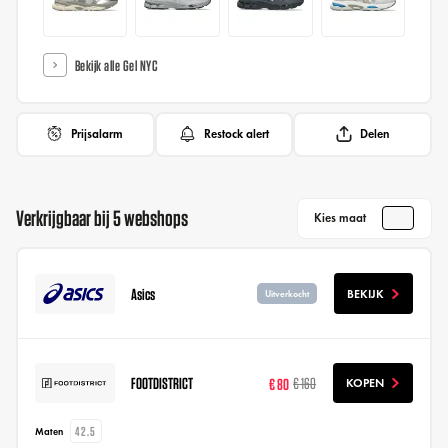
Bekijk alle Gel NYC
Prijsalarm
Restock alert
Delen
Verkrijgbaar bij 5 webshops
Kies maat
Asics
BEKIJK
Uitverkocht
FOOTDISTRICT
€ 80
€ 160
KOPEN
42.5
Maten