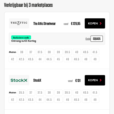
Verkrijgbaar bij 3 marketplaces
The Attic Streetwear
€ 129,95
KOPEN
vanaf
Exclusieve code
SQUAD5
Code
Ontvang nu €5 Korting
36
37
37.5
38
39
39.5
40
40.5
41.5
Maten
42
42.5
43.5
44
44.5
45
46
46.5
48
49
StockX
€ 131
KOPEN
vanaf
35.5
37
37.5
38
39
39.5
40
40.5
41.5
Maten
42
42.5
43.5
44
44.5
45
46
46.5
48
49