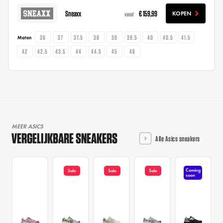
Sneaxx
€ 159,99
KOPEN
vanaf
36
37
37.5
38
39
39.5
40
40.5
41.5
Maten
42
42.5
43.5
44
44.5
45
46
MEER ASICS
VERGELIJKBARE SNEAKERS
Alle Asics sneakers
Coming
Sale
Sale
Sale
soon