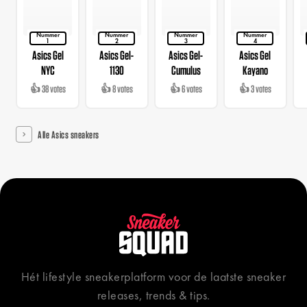
Nummer
Nummer
Nummer
Nummer
1
2
3
4
Asics Gel
Asics Gel-
Asics Gel-
Asics Gel
NYC
1130
Cumulus
Kayano
👍 38 votes
👍 8 votes
👍 6 votes
👍 3 votes
Alle Asics sneakers
Hét lifestyle sneakerplatform voor de laatste sneaker
releases, trends & tips.