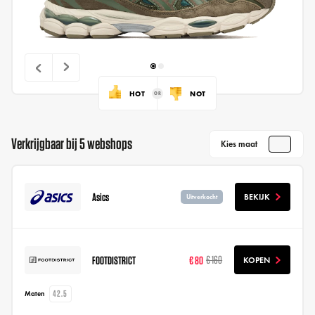
HOT
NOT
Verkrijgbaar bij 5 webshops
Kies maat
Asics
BEKIJK
Uitverkocht
FOOTDISTRICT
€ 80
€ 160
KOPEN
42.5
Maten