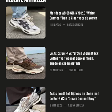
Met deze ASICS GEL-NYC 2.0 "White
Oatmeal" ben je klaar voor de zomer
1 JUN 2026
1.893X GELEZEN
De Asics Gel-Nyc “Brown Storm Black
Coffee” valt op met donker mesh,
suède en cream details
28 MEI 2026
217X GELEZEN
Asics houdt het tijdloos en clean met
de Gel-NYC in "Cream Cement Grey"
3 MRT 2026
1.265X GELEZEN