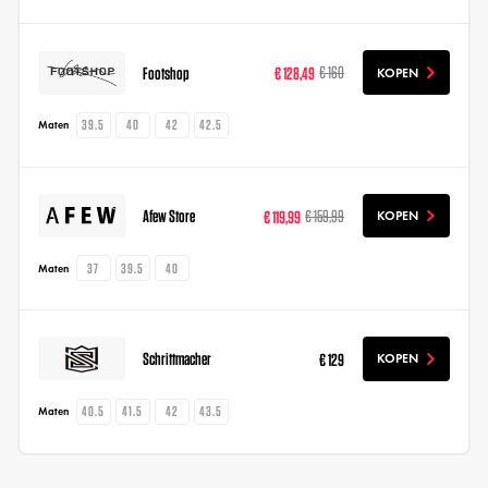
Footshop
€ 128,49
€ 160
KOPEN
39.5
40
42
42.5
Maten
Afew Store
€ 119,99
€ 159,99
KOPEN
37
39.5
40
Maten
Schrittmacher
€ 129
KOPEN
40.5
41.5
42
43.5
Maten