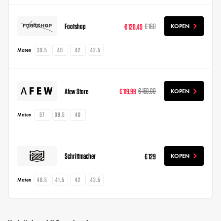
Footshop
€ 128,49
€ 160
KOPEN
39.5
40
42
42.5
Maten
Afew Store
€ 119,99
€ 159,99
KOPEN
37
39.5
40
Maten
Schrittmacher
€ 129
KOPEN
40.5
41.5
42
43.5
Maten