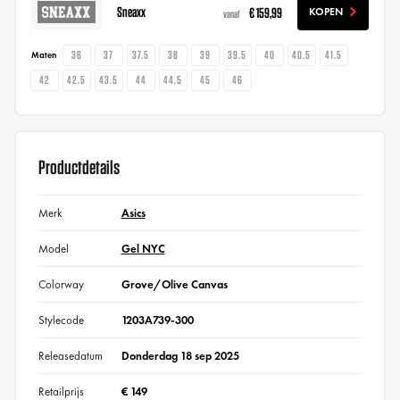
Sneaxx
€ 159,99
KOPEN
vanaf
36
37
37.5
38
39
39.5
40
40.5
41.5
Maten
42
42.5
43.5
44
44.5
45
46
Productdetails
Merk
Asics
Model
Gel NYC
Colorway
Grove/Olive Canvas
Stylecode
1203A739-300
Releasedatum
Donderdag 18 sep 2025
Retailprijs
€ 149