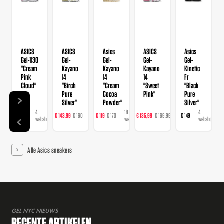
ASICS
ASICS
Asics
ASICS
Asics
Gel-1130
Gel-
Gel-
Gel-
Gel-
"Cream
Kayano
Kayano
Kayano
Kinetic
Pink
14
14
14
Fr
Cloud"
"Birch
"Cream
"Sweet
"Black
Pure
Cocoa
Pink"
Pure
Silver"
Powder"
Silver"
4
22
18
23
4
€ 109
€ 143,99
€ 160
€ 119
€ 170
€ 135,99
€ 169,99
€ 149
webshops
webshops
webshops
webshops
webshops
Alle Asics sneakers
GEL NYC NIEUWS
RECENTE ARTIKELEN