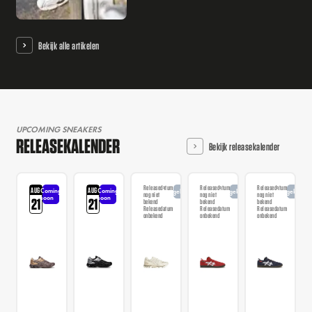
Bekijk alle artikelen
UPCOMING SNEAKERS
RELEASEKALENDER
Bekijk releasekalender
Releasedatum
Releasedatum
Releasedatum
AUG
AUG
Coming
Coming
Aangekondigd
Aangekondigd
Aangekondi
nog niet
nog niet
nog niet
soon
soon
21
21
bekend
bekend
bekend
Releasedatum
Releasedatum
Releasedatum
onbekend
onbekend
onbekend