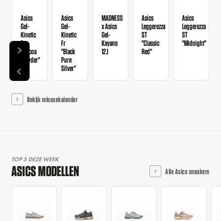
Asics
Asics
MADNESS
Asics
Asics
Gel-
Gel-
x Asics
Leggerezza
Leggerezza
Kinetic
Kinetic
Gel-
ST
ST
Fr
Fr
Kayano
"Classic
"Midnight"
"Cocoa
"Black
12.1
Red"
Powder"
Pure
Silver"
Bekijk releasekalender
TOP 5 DEZE WEEK
ASICS MODELLEN
Alle Asics sneakers