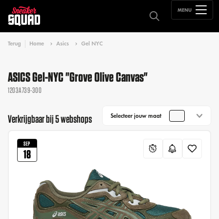
MENU
Terug
Home
Asics
Gel NYC
ASICS Gel-NYC "Grove Olive Canvas"
1203A739-300
Selecteer jouw maat
Verkrijgbaar bij 5 webshops
SEP
18