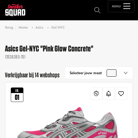
MENU
Terug
Home
Asics
Gel NYC
Asics Gel-NYC "Pink Glow Concrete"
1203A383-701
Selecteer jouw maat
Verkrijgbaar bij 14 webshops
JUL
01