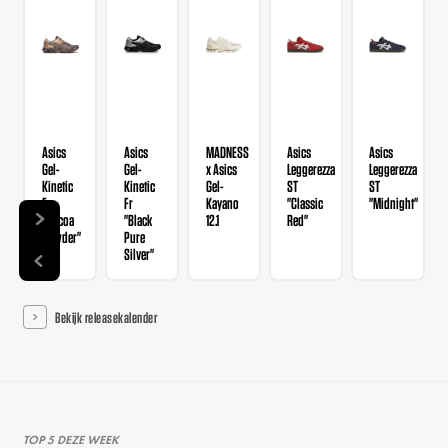
Asics
Asics
MADNESS
Asics
Asics
Gel-
Gel-
x Asics
Leggerezza
Leggerezza
Kinetic
Kinetic
Gel-
ST
ST
Fr
Fr
Kayano
"Classic
"Midnight"
"Cocoa
"Black
12.1
Red"
Powder"
Pure
Silver"
Bekijk releasekalender
TOP 5 DEZE WEEK