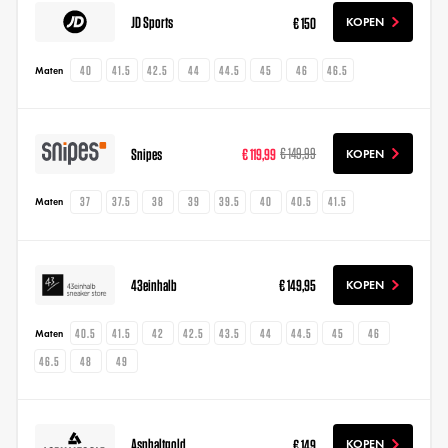
JD Sports
€ 150
KOPEN
40
41.5
42.5
44
44.5
45
46
46.5
Maten
Snipes
€ 119,99
€ 149,99
KOPEN
37
37.5
38
39
39.5
40
40.5
41.5
Maten
43einhalb
€ 149,95
KOPEN
40.5
41.5
42
42.5
43.5
44
44.5
45
46
Maten
46.5
48
49
Asphaltgold
€ 149
KOPEN