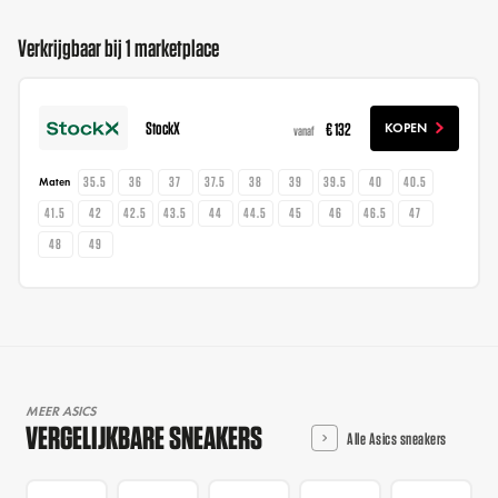
Verkrijgbaar bij 1 marketplace
StockX
€ 132
KOPEN
vanaf
35.5
36
37
37.5
38
39
39.5
40
40.5
Maten
41.5
42
42.5
43.5
44
44.5
45
46
46.5
47
48
49
MEER ASICS
VERGELIJKBARE SNEAKERS
Alle Asics sneakers