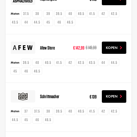
37.5
38
39
39.5
40
40.5
41.5
42
42.5
Maten
43.5
44
44.5
45
46
46.5
Afew Store
€ 142,99
€ 149,99
KOPEN
39.5
40
40.5
41.5
42
42.5
43.5
44
44.5
Maten
45
46
46.5
Schrittmacher
€ 139
KOPEN
37
37.5
38
39.5
40
40.5
41.5
42
42.5
Maten
44.5
45
46
46.5