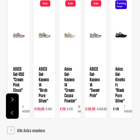
Coming
Sale
Sale
Sale
soon
ASICS
ASICS
Asics
ASICS
Asics
Gel-1130
Gel-
Gel-
Gel-
Gel-
"Cream
Kayano
Kayano
Kayano
Kinetic
Pink
14
14
14
Fr
Cloud"
"Birch
"Cream
"Sweet
"Black
Pure
Cocoa
Pink"
Pure
Silver"
Powder"
Silver"
4
22
18
23
7
€ 109
€ 143,99
€ 160
€ 119
€ 170
€ 135,99
€ 169,99
€ 149
webshops
webshops
webshops
webshops
webshops
Alle Asics sneakers