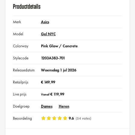
Productdetails
Merk
Asics
Model
Gel NYC
Colorway
Pink Glow / Concrete
Stylecode
1203A383-701
Releasedatum
Woensdag 1 jul 2026
Retailprijs
€ 149,99
Live prijs
€ 119,99
Vanaf
Doelgroep
Dames
Heren
Beoordeling
9.6
(54 votes)