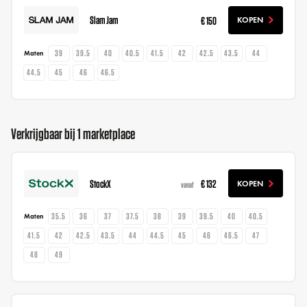
Slam Jam
€ 150
KOPEN
39
39.5
40
40.5
41.5
42
42.5
43.5
44
Maten
44.5
45
46
46.5
Verkrijgbaar bij 1 marketplace
StockX
€ 132
KOPEN
vanaf
35.5
36
37
37.5
38
39
39.5
40
40.5
Maten
41.5
42
42.5
43.5
44
44.5
45
46
46.5
47
48
49