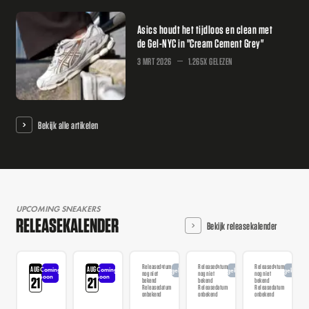
Asics houdt het tijdloos en clean met
de Gel-NYC in "Cream Cement Grey"
3 MRT 2026
1.265X GELEZEN
Bekijk alle artikelen
UPCOMING SNEAKERS
RELEASEKALENDER
Bekijk releasekalender
Releasedatum
Releasedatum
Releasedatum
AUG
AUG
Coming
Coming
Aangekondigd
Aangekondigd
Aangekondi
nog niet
nog niet
nog niet
soon
soon
21
21
bekend
bekend
bekend
Releasedatum
Releasedatum
Releasedatum
onbekend
onbekend
onbekend