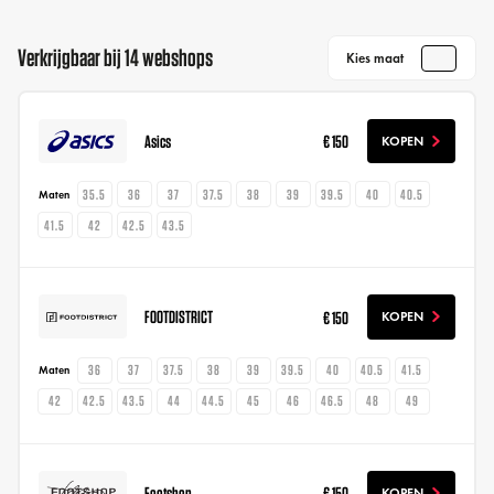
Verkrijgbaar bij 14 webshops
Kies maat
Asics
€ 150
KOPEN
35.5
36
37
37.5
38
39
39.5
40
40.5
Maten
41.5
42
42.5
43.5
FOOTDISTRICT
€ 150
KOPEN
36
37
37.5
38
39
39.5
40
40.5
41.5
Maten
42
42.5
43.5
44
44.5
45
46
46.5
48
49
Footshop
€ 150
KOPEN