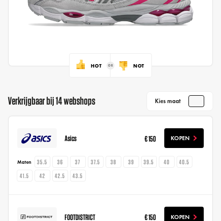
HOT
NOT
Verkrijgbaar bij 14 webshops
Kies maat
Asics
€ 150
KOPEN
35.5
36
37
37.5
38
39
39.5
40
40.5
Maten
41.5
42
42.5
43.5
FOOTDISTRICT
€ 150
KOPEN