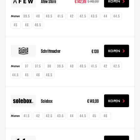
Afew Store
€ 142,99
€ 149,99
KOPEN
39.5
40
40.5
41.5
42
42.5
43.5
44
44.5
Maten
45
46
46.5
Schrittmacher
€ 139
KOPEN
37
37.5
38
39.5
40
40.5
41.5
42
42.5
Maten
44.5
45
46
46.5
Solebox
€ 149,99
KOPEN
41.5
42
42.5
43.5
44
44.5
45
46
Maten