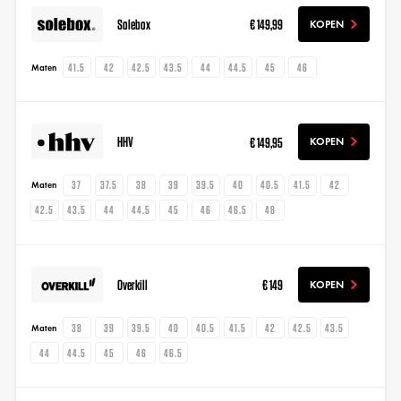
Solebox
€ 149,99
KOPEN
41.5
42
42.5
43.5
44
44.5
45
46
Maten
HHV
€ 149,95
KOPEN
37
37.5
38
39
39.5
40
40.5
41.5
42
Maten
42.5
43.5
44
44.5
45
46
46.5
48
Overkill
€ 149
KOPEN
38
39
39.5
40
40.5
41.5
42
42.5
43.5
Maten
44
44.5
45
46
46.5