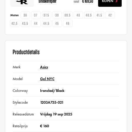
Sneakeregeer
€ 169,50
KOPEN
vanaf
36
37
37.5
39
39.5
40
40.5
41.5
42
Maten
42.5
43.5
44
44.5
45
46
Productdetails
Merk
Asics
Model
Gel NYC
Colorway
Ironclad/Black
Stylecode
1203A735-021
Releasedatum
Vrijdag 19 sep 2025
Retailprijs
€ 160