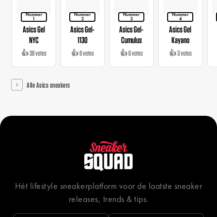
Nummer
Nummer
Nummer
Nummer
1
2
3
4
Asics Gel
Asics Gel-
Asics Gel-
Asics Gel
NYC
1130
Cumulus
Kayano
👍 38 votes
👍 8 votes
👍 6 votes
👍 3 votes
Alle Asics sneakers
Hét lifestyle sneakerplatform voor de laatste sneaker
releases, trends & tips.