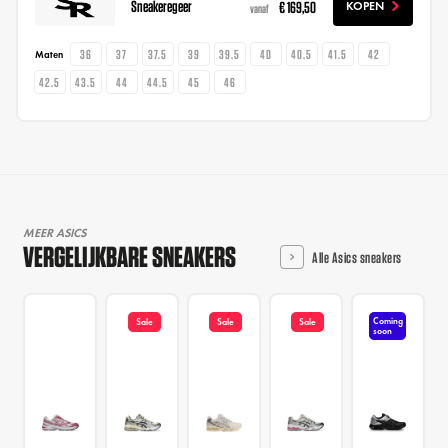
Sneakeregeer
€ 169,50
KOPEN
vanaf
36
37
37.5
39
39.5
40
40.5
41.5
42
Maten
42.5
43.5
44
44.5
45
46
MEER ASICS
VERGELIJKBARE SNEAKERS
Alle Asics sneakers
Coming
Sale
Sale
Sale
soon