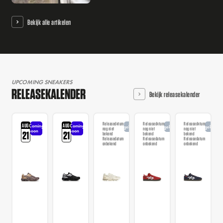
Bekijk alle artikelen
UPCOMING SNEAKERS
RELEASEKALENDER
Bekijk releasekalender
Releasedatum
Releasedatum
Releasedatum
AUG
AUG
Coming
Coming
Aangekondigd
Aangekondigd
Aangekondi
nog niet
nog niet
nog niet
soon
soon
21
21
bekend
bekend
bekend
Releasedatum
Releasedatum
Releasedatum
onbekend
onbekend
onbekend