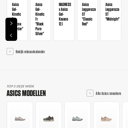
Asics
Asics
MADNESS
Asics
Asics
Gel-
Gel-
x Asics
Leggerezza
Leggerezza
Kinetic
Kinetic
Gel-
ST
ST
Fr
Fr
Kayano
"Classic
"Midnight"
"Cocoa
"Black
12.1
Red"
Powder"
Pure
Silver"
Bekijk releasekalender
TOP 5 DEZE WEEK
ASICS MODELLEN
Alle Asics sneakers