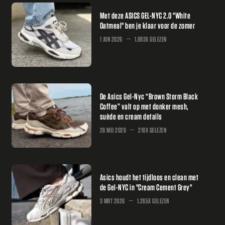
Met deze ASICS GEL-NYC 2.0 "White
Oatmeal" ben je klaar voor de zomer
1 JUN 2026
1.893X GELEZEN
De Asics Gel-Nyc “Brown Storm Black
Coffee” valt op met donker mesh,
suède en cream details
28 MEI 2026
218X GELEZEN
Asics houdt het tijdloos en clean met
de Gel-NYC in "Cream Cement Grey"
3 MRT 2026
1.265X GELEZEN