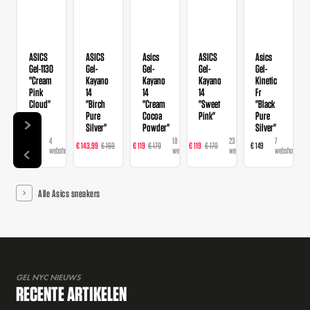
ASICS
ASICS
Asics
ASICS
Asics
Gel-1130
Gel-
Gel-
Gel-
Gel-
"Cream
Kayano
Kayano
Kayano
Kinetic
Pink
14
14
14
Fr
Cloud"
"Birch
"Cream
"Sweet
"Black
Pure
Cocoa
Pink"
Pure
Silver"
Powder"
Silver"
4
22
18
23
7
€ 109
€ 143,99
€ 160
€ 119
€ 170
€ 119
€ 170
€ 149
webshops
webshops
webshops
webshops
webshops
Alle Asics sneakers
GEL NYC NIEUWS
RECENTE ARTIKELEN