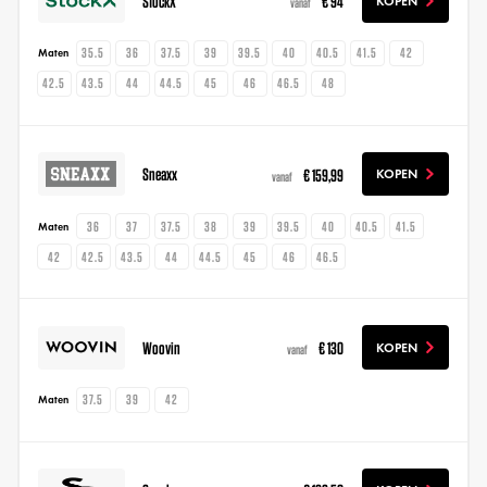
StockX
€ 94
KOPEN
vanaf
35.5
36
37.5
39
39.5
40
40.5
41.5
42
Maten
42.5
43.5
44
44.5
45
46
46.5
48
Sneaxx
€ 159,99
KOPEN
vanaf
36
37
37.5
38
39
39.5
40
40.5
41.5
Maten
42
42.5
43.5
44
44.5
45
46
46.5
Woovin
€ 130
KOPEN
vanaf
37.5
39
42
Maten