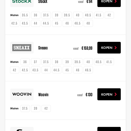
StockX
€ 94
KOPEN
vanaf
35.5
36
37.5
39
39.5
40
40.5
41.5
42
Maten
42.5
43.5
44
44.5
45
46
46.5
48
Sneaxx
€ 159,99
KOPEN
vanaf
36
37
37.5
38
39
39.5
40
40.5
41.5
Maten
42
42.5
43.5
44
44.5
45
46
46.5
Woovin
€ 130
KOPEN
vanaf
37.5
39
42
Maten