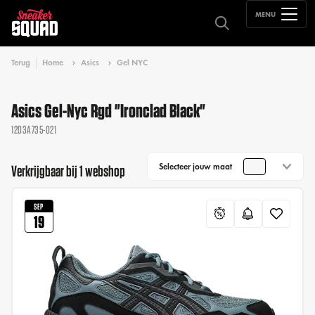
MENU
Terug
Home
Asics
Gel NYC
Asics Gel-Nyc Rgd "Ironclad Black"
1203A735-021
Selecteer jouw maat
Verkrijgbaar bij 1 webshop
SEP
19