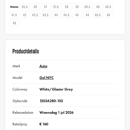
35.5
36
37
37.5
38
39
39.5
40
40.5
Maten
41.5
42
42.5
43.5
44
44.5
45
46
46.5
48
49
Productdetails
Merk
Asics
Model
Gel NYC
Colorway
White/Glacier Grey
Stylecode
1203A280-102
Releasedatum
Woensdag 1 jul 2026
Retailprijs
€ 160