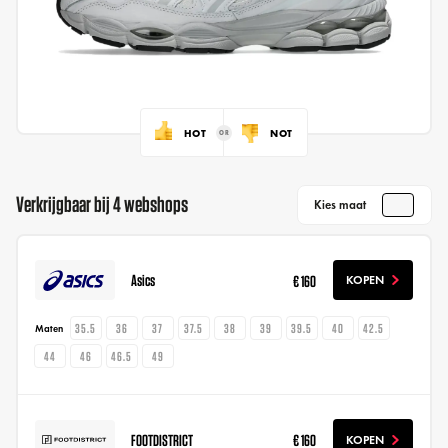
HOT
NOT
Verkrijgbaar bij 4 webshops
Kies maat
Asics
€ 160
KOPEN
35.5
36
37
37.5
38
39
39.5
40
42.5
Maten
44
46
46.5
49
FOOTDISTRICT
€ 160
KOPEN