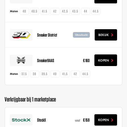
40
40.5
41.5
42
42.5
43.5
44
44.5
Maten
Sneaker District
BEKIJK
Uitverkocht
SneakerBAAS
€ 160
KOPEN
37.5
38
39.5
40
41.5
42
44.5
Maten
Verkrijgbaar bij 1 marketplace
StockX
€ 159
KOPEN
vanaf