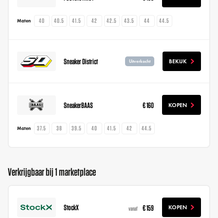
40
40.5
41.5
42
42.5
43.5
44
44.5
Maten
Sneaker District
BEKIJK
Uitverkocht
SneakerBAAS
€ 160
KOPEN
37.5
38
39.5
40
41.5
42
44.5
Maten
Verkrijgbaar bij 1 marketplace
StockX
€ 159
KOPEN
vanaf