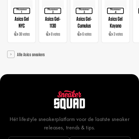
Nummer
Nummer
Nummer
Nummer
1
2
3
4
Asics Gel
Asics Gel-
Asics Gel-
Asics Gel
NYC
1130
Cumulus
Kayano
👍 38 votes
👍 8 votes
👍 6 votes
👍 3 votes
Alle Asics sneakers
Hét lifestyle sneakerplatform voor de laatste sneaker
releases, trends & tips.