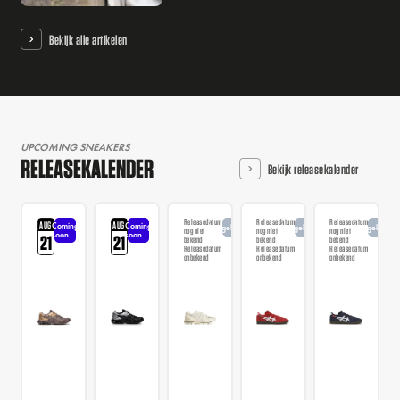
Bekijk alle artikelen
UPCOMING SNEAKERS
RELEASEKALENDER
Bekijk releasekalender
Releasedatum
Releasedatum
Releasedatum
AUG
AUG
Coming
Coming
Aangekondigd
Aangekondigd
Aangekondi
nog niet
nog niet
nog niet
soon
soon
21
21
bekend
bekend
bekend
Releasedatum
Releasedatum
Releasedatum
onbekend
onbekend
onbekend