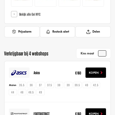
Bekijk alle Gel NYC
Prijsalarm
Restock alert
Delen
Verkrijgbaar bij 4 webshops
Kies maat
Asics
€ 160
KOPEN
35.5
36
37
37.5
38
39
39.5
40
42.5
Maten
44
46
46.5
49
FOOTDISTRICT
€ 160
KOPEN