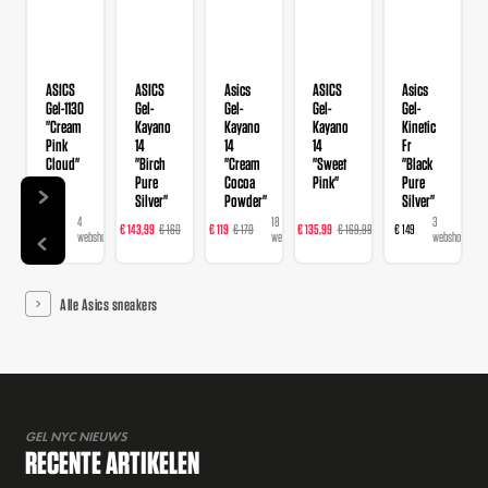
ASICS
ASICS
Asics
ASICS
Asics
Gel-1130
Gel-
Gel-
Gel-
Gel-
"Cream
Kayano
Kayano
Kayano
Kinetic
Pink
14
14
14
Fr
Cloud"
"Birch
"Cream
"Sweet
"Black
Pure
Cocoa
Pink"
Pure
Silver"
Powder"
Silver"
4
22
18
23
3
€ 109
€ 143,99
€ 160
€ 119
€ 170
€ 135,99
€ 169,99
€ 149
webshops
webshops
webshops
webshops
webshops
Alle Asics sneakers
GEL NYC NIEUWS
RECENTE ARTIKELEN