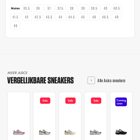
35.5
36
37
37.5
38
39
39.5
40
40.5
Maten
41.5
42
42.5
43.5
44
44.5
45
46
46.5
48
49
MEER ASICS
VERGELIJKBARE SNEAKERS
Alle Asics sneakers
Coming
Sale
Sale
Sale
soon