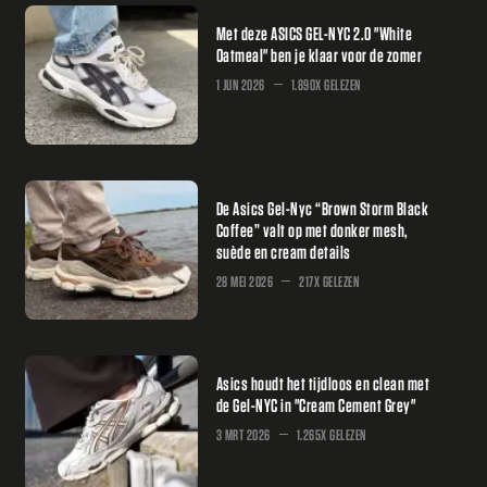
Met deze ASICS GEL-NYC 2.0 "White
Oatmeal" ben je klaar voor de zomer
1 JUN 2026
1.890X GELEZEN
De Asics Gel-Nyc “Brown Storm Black
Coffee” valt op met donker mesh,
suède en cream details
28 MEI 2026
217X GELEZEN
Asics houdt het tijdloos en clean met
de Gel-NYC in "Cream Cement Grey"
3 MRT 2026
1.265X GELEZEN