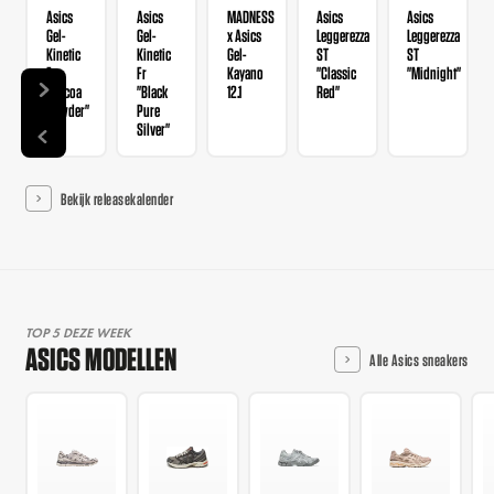
Asics
Asics
MADNESS
Asics
Asics
Gel-
Gel-
x Asics
Leggerezza
Leggerezza
Kinetic
Kinetic
Gel-
ST
ST
Fr
Fr
Kayano
"Classic
"Midnight"
"Cocoa
"Black
12.1
Red"
Powder"
Pure
Silver"
Bekijk releasekalender
TOP 5 DEZE WEEK
ASICS MODELLEN
Alle Asics sneakers