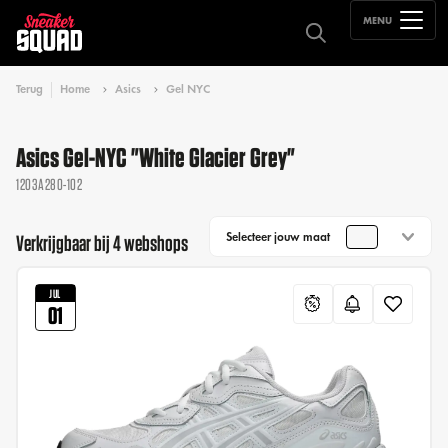
MENU
Terug
Home
Asics
Gel NYC
Asics Gel-NYC "White Glacier Grey"
1203A280-102
Selecteer jouw maat
Verkrijgbaar bij 4 webshops
JUL
01