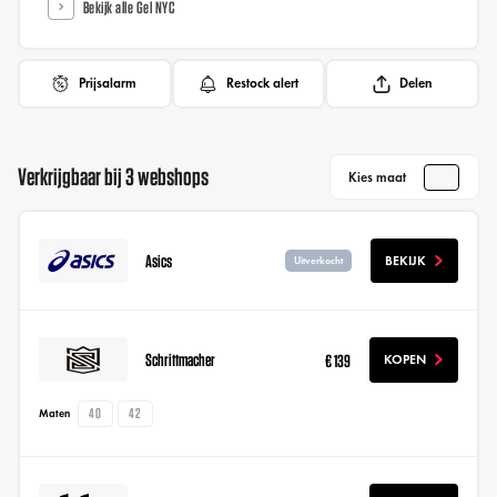
Bekijk alle Gel NYC
Prijsalarm
Restock alert
Delen
Verkrijgbaar bij 3 webshops
Kies maat
Asics
BEKIJK
Uitverkocht
Schrittmacher
€ 139
KOPEN
40
42
Maten