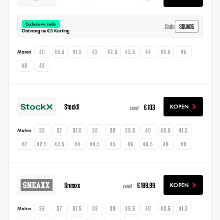
Exclusieve code
SQUAD5
Code
Ontvang nu €5 Korting
40
40.5
41.5
42
42.5
43.5
44
44.5
45
Maten
46
48
StockX
€ 103
KOPEN
vanaf
36
37
37.5
38
39
39.5
40
40.5
41.5
Maten
42
42.5
43.5
44
44.5
45
46
46.5
48
49
Sneaxx
€ 189,99
KOPEN
vanaf
36
37
37.5
38
39
39.5
40
40.5
41.5
Maten