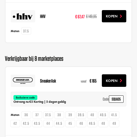
HHV
€ 67,47
€ 149,95
KOPEN
37.5
Maten
Verkrijgbaar bij 8 marketplaces
SneakerAsk
€ 165
KOPEN
vanaf
Exclusieve code
SQUAD5
Code
Ontvang nu €5 Korting | 5 dagen geldig
36
37
37.5
38
39
39.5
40
40.5
41.5
Maten
42
42.5
43.5
44
44.5
45
46
46.5
48
49