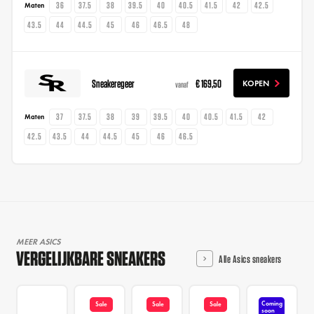
36
37.5
38
39.5
40
40.5
41.5
42
42.5
Maten
43.5
44
44.5
45
46
46.5
48
Sneakeregeer
€ 169,50
KOPEN
vanaf
37
37.5
38
39
39.5
40
40.5
41.5
42
Maten
42.5
43.5
44
44.5
45
46
46.5
MEER ASICS
VERGELIJKBARE SNEAKERS
Alle Asics sneakers
Coming
Sale
Sale
Sale
soon