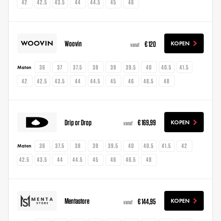
42
42.5
43.5
44
44.5
45
46
Woovin
€ 120
KOPEN
vanaf
36
37
37.5
38
39
39.5
40
40.5
41.5
Maten
42
42.5
43.5
44
44.5
45
46
46.5
48
Drip or Drop
€ 169,99
KOPEN
vanaf
36
37.5
38
39
39.5
40
40.5
41.5
42
Maten
42.5
43.5
44
44.5
45
46
46.5
48
Mentastore
€ 144,95
KOPEN
vanaf