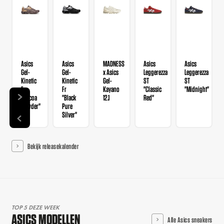
Asics
Asics
MADNESS
Asics
Asics
Gel-
Gel-
x Asics
Leggerezza
Leggerezza
Kinetic
Kinetic
Gel-
ST
ST
Fr
Fr
Kayano
"Classic
"Midnight"
"Cocoa
"Black
12.1
Red"
Powder"
Pure
Silver"
Bekijk releasekalender
TOP 5 DEZE WEEK
ASICS MODELLEN
Alle Asics sneakers