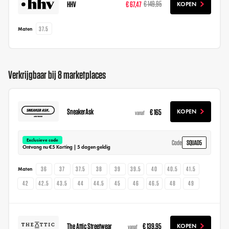
HHV
€ 67,47
€ 149,95
KOPEN
37.5
Maten
Verkrijgbaar bij 8 marketplaces
SneakerAsk
€ 165
KOPEN
vanaf
Exclusieve code
SQUAD5
Code
Ontvang nu €5 Korting | 5 dagen geldig
36
37
37.5
38
39
39.5
40
40.5
41.5
Maten
42
42.5
43.5
44
44.5
45
46
46.5
48
49
The Attic Streetwear
€ 139,95
KOPEN
vanaf