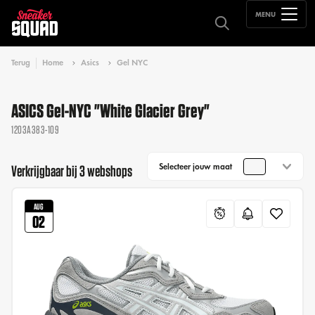
MENU
Terug
Home
Asics
Gel NYC
ASICS Gel-NYC "White Glacier Grey"
1203A383-109
Selecteer jouw maat
Verkrijgbaar bij 3 webshops
AUG
02