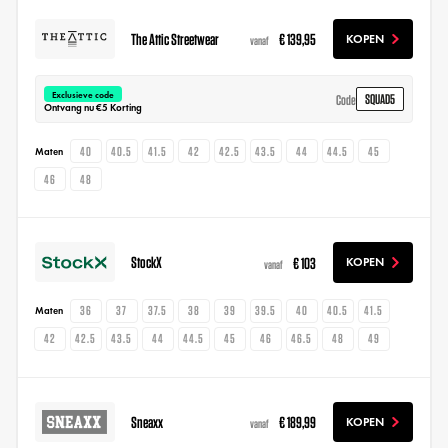
The Attic Streetwear
€ 139,95
KOPEN
vanaf
Exclusieve code
SQUAD5
Code
Ontvang nu €5 Korting
40
40.5
41.5
42
42.5
43.5
44
44.5
45
Maten
46
48
StockX
€ 103
KOPEN
vanaf
36
37
37.5
38
39
39.5
40
40.5
41.5
Maten
42
42.5
43.5
44
44.5
45
46
46.5
48
49
Sneaxx
€ 189,99
KOPEN
vanaf