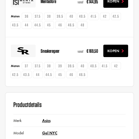
Mentastore
€ 144,95
KOPEN
vanaf
36
37.5
38
39.5
40
40.5
41.5
42
42.5
Maten
43.5
44
44.5
45
46
46.5
48
Sneakeregeer
€ 169,50
KOPEN
vanaf
37
37.5
38
39
39.5
40
40.5
41.5
42
Maten
42.5
43.5
44
44.5
45
46
46.5
Productdetails
Merk
Asics
Model
Gel NYC