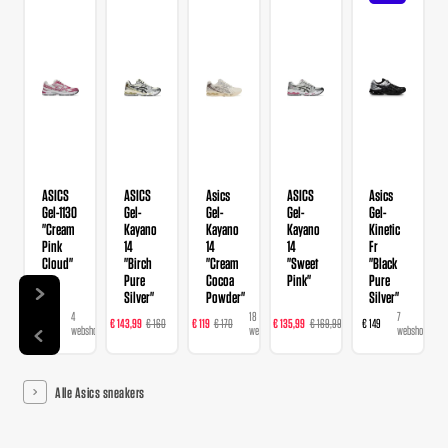
ASICS
ASICS
Asics
ASICS
Asics
Gel-1130
Gel-
Gel-
Gel-
Gel-
"Cream
Kayano
Kayano
Kayano
Kinetic
Pink
14
14
14
Fr
Cloud"
"Birch
"Cream
"Sweet
"Black
Pure
Cocoa
Pink"
Pure
Silver"
Powder"
Silver"
4
22
18
23
7
€ 109
€ 143,99
€ 160
€ 119
€ 170
€ 135,99
€ 169,99
€ 149
webshops
webshops
webshops
webshops
webshops
Alle Asics sneakers