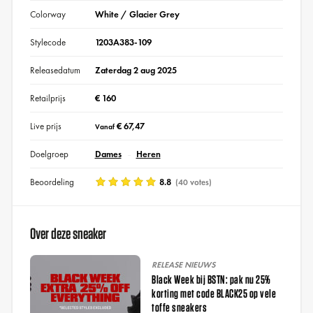
Colorway
White / Glacier Grey
Stylecode
1203A383-109
Releasedatum
Zaterdag 2 aug 2025
Retailprijs
€ 160
Live prijs
€ 67,47
Vanaf
Doelgroep
Dames
Heren
Beoordeling
8.8
(40 votes)
Over deze sneaker
RELEASE NIEUWS
Black Week bij BSTN: pak nu 25%
korting met code BLACK25 op vele
toffe sneakers