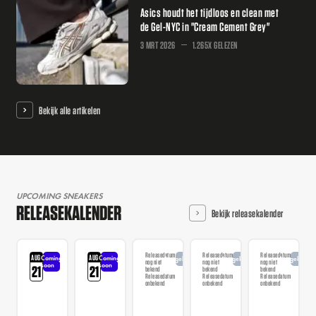
Asics houdt het tijdloos en clean met
de Gel-NYC in "Cream Cement Grey"
3 MRT 2026
1.265X GELEZEN
Bekijk alle artikelen
UPCOMING SNEAKERS
RELEASEKALENDER
Bekijk releasekalender
Releasedatum
Releasedatum
Releasedatum
AUG
AUG
Coming
Coming
Aangekondigd
Aangekondigd
Aangekondi
nog niet
nog niet
nog niet
soon
soon
21
21
bekend
bekend
bekend
Releasedatum
Releasedatum
Releasedatum
onbekend
onbekend
onbekend