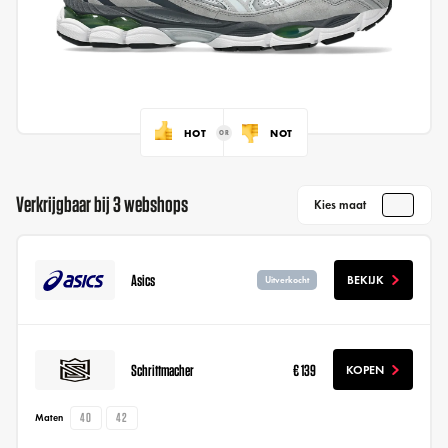
HOT
NOT
Verkrijgbaar bij 3 webshops
Kies maat
Asics
BEKIJK
Uitverkocht
Schrittmacher
€ 139
KOPEN
40
42
Maten