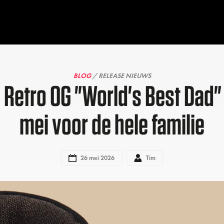
BLOG
/ RELEASE NIEUWS
3 Retro OG "World's Best Dad"
mei voor de hele familie
26 mei 2026
Tim