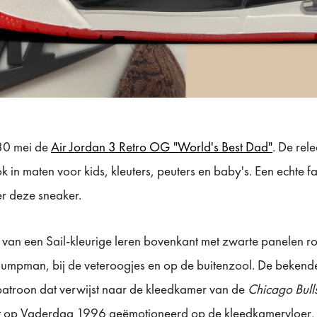
30 mei de
Air Jordan 3 Retro OG "World's Best Dad"
. De rele
in maten voor kids, kleuters, peuters en baby's. Een echte fa
er deze sneaker.
 van een Sail-kleurige leren bovenkant met zwarte panelen r
Jumpman, bij de veteroogjes en op de buitenzool. De bekende 
patroon dat verwijst naar de kleedkamer van de
Chicago Bull
t op Vaderdag 1996 geëmotioneerd op de kleedkamervloer, me