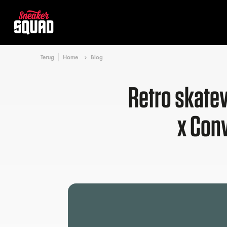
Terug
Home
Blog
Retro skate
x Conv