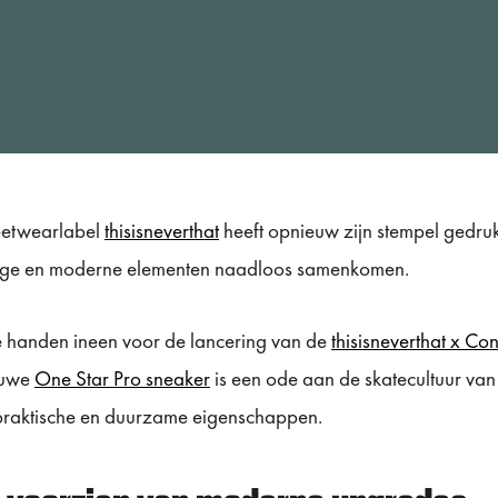
reetwearlabel
thisisneverthat
heeft opnieuw zijn stempel gedruk
tage en moderne elementen naadloos samenkomen.
e handen ineen voor de lancering van de
thisisneverthat x Co
euwe
One Star Pro sneaker
is een ode aan de skatecultuur van
t praktische en duurzame eigenschappen.