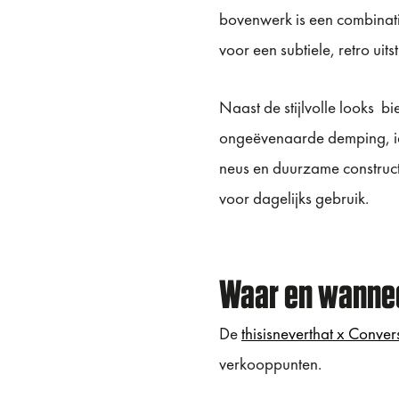
bovenwerk is een combinatie
voor een subtiele, retro uitst
Naast de stijlvolle looks b
ongeëvenaarde demping, idea
neus en duurzame constructi
voor dagelijks gebruik.
Waar en wannee
De
thisisneverthat x Conve
verkooppunten.