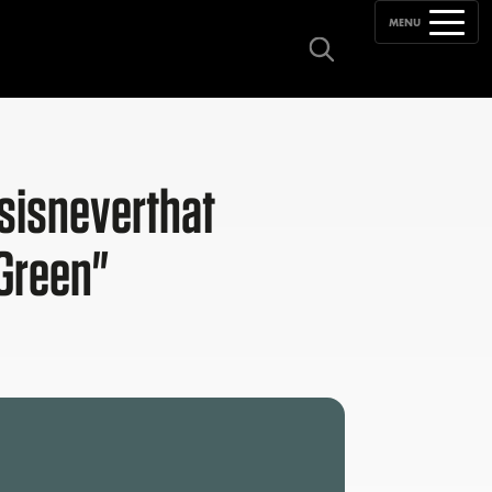
MENU
sisneverthat
 Green"