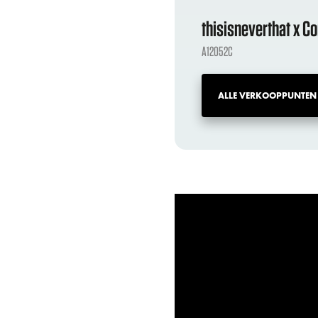
thisisneverthat x C
A12052C
ALLE VERKOOPPUNTEN