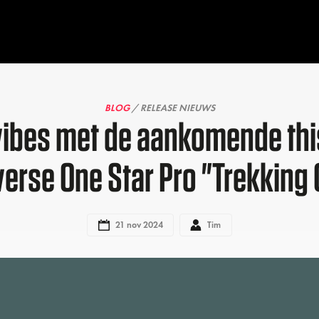
BLOG
/ RELEASE NIEUWS
vibes met de aankomende thi
erse One Star Pro "Trekking
21 nov 2024
Tim