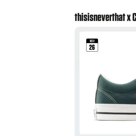
thisisneverthat x 
NOV
26