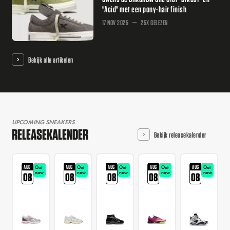
"Acid" met een pony-hair finish
17 NOV 2025
25X GELEZEN
Bekijk alle artikelen
UPCOMING SNEAKERS
RELEASEKALENDER
Bekijk releasekalender
AUG
AUG
AUG
AUG
AUG
Out
Out
Out
Out
Out
now
now
now
now
now
08
08
08
08
08