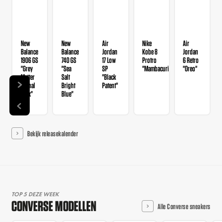
New
New
Air
Nike
Air
Balance
Balance
Jordan
Kobe 8
Jordan
1906 GS
740 GS
17 Low
Protro
6 Retro
"Grey
"Sea
SP
"Mambacurial"
"Oreo"
Matter
Salt
"Black
Signal
Bright
Patent"
Pink"
Blue"
Bekijk releasekalender
TOP 5 DEZE WEEK
CONVERSE MODELLEN
Alle Converse sneakers