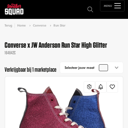
MENU
Terug
Home
Converse
Run Star
Converse x JW Anderson Run Star High Glitter
164842C
Selecteer jouw maat
Verkrijgbaar bij 1 marketplace