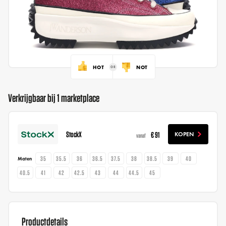
HOT
NOT
Verkrijgbaar bij 1 marketplace
StockX
€ 91
KOPEN
vanaf
35
35.5
36
36.5
37.5
38
38.5
39
40
Maten
40.5
41
42
42.5
43
44
44.5
45
Productdetails