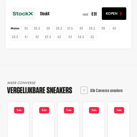
StockX
€ 91
KOPEN
vanaf
35
35.5
36
36.5
37.5
38
38.5
39
40
Maten
40.5
41
42
42.5
43
44
44.5
45
MEER CONVERSE
VERGELIJKBARE SNEAKERS
Alle Converse sneakers
Sale
Sale
Sale
Sale
Sale