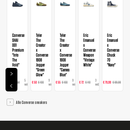
Converse
Tyler
Tyler
Eric
Eric
SHAI
The
The
Emanuel
Emanuel
001
Creator
Creator
x
x
Premium
x
x
Converse
Converse
"Into
Converse
Converse
Weapon
Chuck
The
1908
1908
"Vintage
70
Void"
Jogger
Jogger
White"
"Navy"
"Green
"Cameo
Glow"
Blue"
5
9
9
3
3
€ 98
€ 150
€ 50
€ 100
€ 55
€ 100
€ 72
€ 110
€ 79,99
€ 99,99
€
webshops
webshops
webshops
webshops
web
Alle Converse sneakers