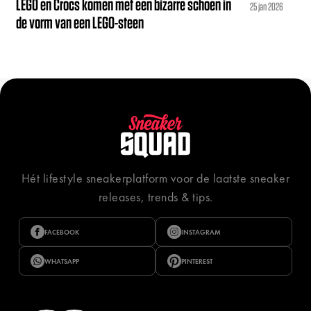
LEGO en Crocs komen met een bizarre schoen in
25 jan 2026
de vorm van een LEGO-steen
Hét lifestyle sneakerplatform voor de laatste sneaker
releases, trends & tips.
FACEBOOK
INSTAGRAM
WHATSAPP
PINTEREST