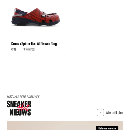
Crocs x Spider-Man All-Terrain Clog
€ 116
3 webshops
HET LAATSTE NIEUWS
SNEAKER
Hot
NIEUWS
Alle artikelen
Release nieuws