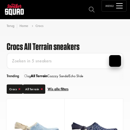
MENU
Terug
Home
Crocs
Crocs All Terrain sneakers
Trending
Clog
All Terrain
Cozzzy Sandal
Echo Slide
Wis alle filters
Crocs
All Terrain