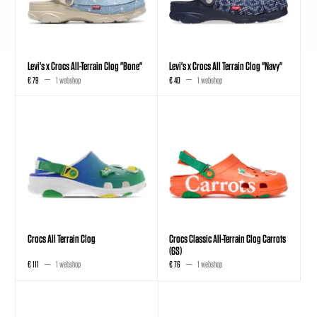
Levi's x Crocs All-Terrain Clog "Bone"
Levi's x Crocs All Terrain Clog "Navy"
€ 79
1 webshop
€ 40
1 webshop
Crocs All Terrain Clog
Crocs Classic All-Terrain Clog Carrots
(GS)
€ 111
1 webshop
€ 76
1 webshop