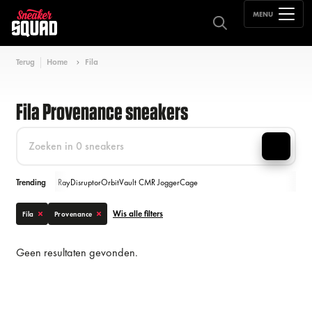
MENU
Terug
Home
Fila
Fila Provenance sneakers
Trending
Ray
Disruptor
Orbit
Vault CMR Jogger
Cage
Wis alle filters
Fila
Provenance
Geen resultaten gevonden.