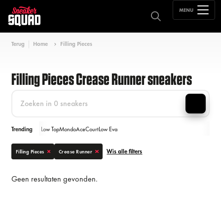
MENU
Terug
Home
Filling Pieces
Filling Pieces Crease Runner sneakers
Trending
Low Top
Mondo
Ace
Court
Low Eva
Wis alle filters
Filling Pieces
Crease Runner
Geen resultaten gevonden.