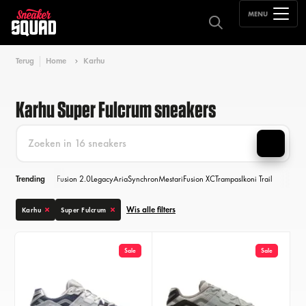
MENU
Terug
Home
Karhu
Karhu Super Fulcrum sneakers
Trending
Fusion 2.0
Legacy
Aria
Synchron
Mestari
Fusion XC
Trampas
Ikoni Trail
Wis alle filters
Karhu
Super Fulcrum
Sale
Sale