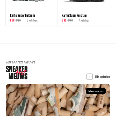
Karhu Super Fulcrum
Karhu Super Fulcrum
€ 96
€ 160
3 webshops
€ 96
€ 160
4 webshops
HET LAATSTE NIEUWS
SNEAKER
Hot
NIEUWS
Alle artikelen
Release nieuws