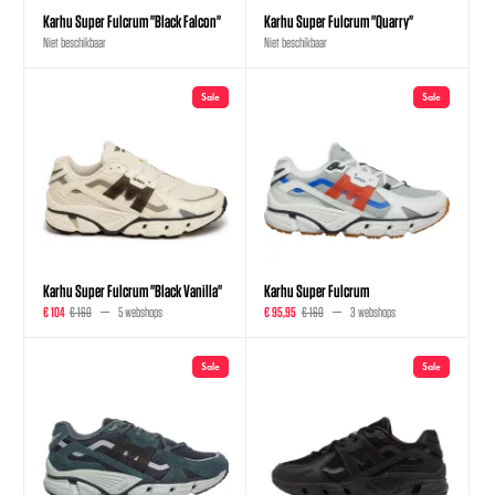
Karhu Super Fulcrum "Black Falcon"
Karhu Super Fulcrum "Quarry"
Niet beschikbaar
Niet beschikbaar
Sale
Sale
Karhu Super Fulcrum "Black Vanilla"
Karhu Super Fulcrum
€ 104
€ 160
5 webshops
€ 95,95
€ 160
3 webshops
Sale
Sale