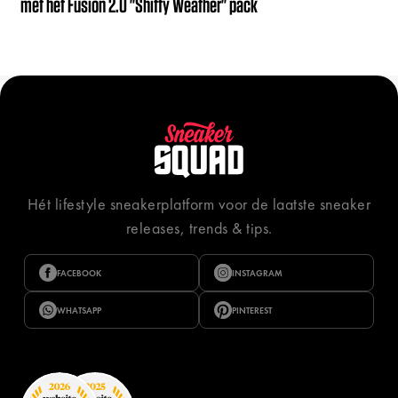
met het Fusion 2.0 "Shitty Weather" pack
Hét lifestyle sneakerplatform voor de laatste sneaker
releases, trends & tips.
FACEBOOK
INSTAGRAM
WHATSAPP
PINTEREST