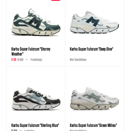
Karhu Super Fulcrum "Stormy
Karhu Super Fulcrum "Deep Dive"
Weather"
€ 96
€ 160
4 webshops
Niet beschikbaar
Karhu Super Fulcrum "Sterling Blue"
Karhu Super Fulcrum "Green Milieu"
€ 104
1 webshop
Niet beschikbaar