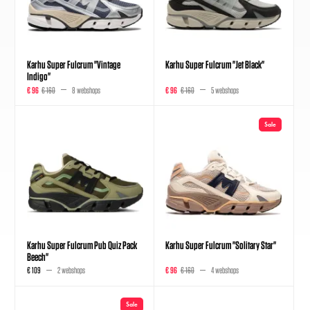
Karhu Super Fulcrum "Vintage
Karhu Super Fulcrum "Jet Black"
Indigo"
€ 96
€ 160
8 webshops
€ 96
€ 160
5 webshops
Sale
Karhu Super Fulcrum Pub Quiz Pack
Karhu Super Fulcrum "Solitary Star"
Beech"
€ 109
2 webshops
€ 96
€ 160
4 webshops
Sale