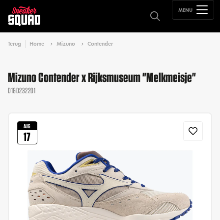
MENU
Terug
Home
Mizuno
Contender
Mizuno Contender x Rijksmuseum "Melkmeisje"
D1GD232201
AUG
17