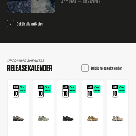
14 DEC 2023
156X GELEZEN
Bekijk alle artikelen
UPCOMING SNEAKERS
RELEASEKALENDER
Bekijk releasekalender
AUG
AUG
AUG
AUG
AUG
Out
Out
Out
Out
Out
now
now
now
now
now
10
10
10
10
10