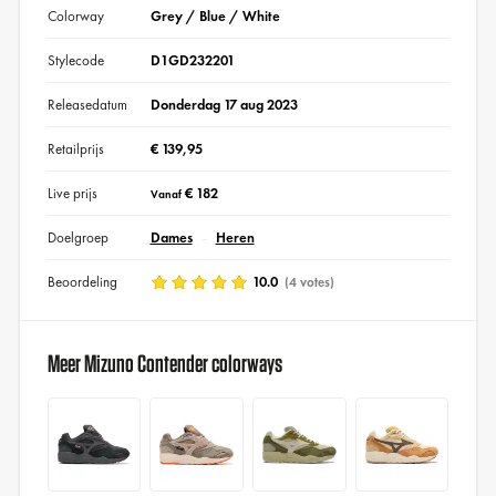
Colorway
Grey / Blue / White
Stylecode
D1GD232201
Releasedatum
Donderdag 17 aug 2023
Retailprijs
€ 139,95
Live prijs
€ 182
Vanaf
Doelgroep
Dames
Heren
Beoordeling
10.0
(4 votes)
Meer Mizuno Contender colorways