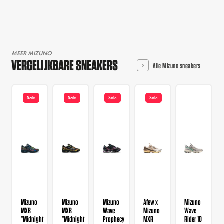
MEER MIZUNO
VERGELIJKBARE SNEAKERS
Alle Mizuno sneakers
Sale
Sale
Sale
Sale
Mizuno
Mizuno
Mizuno
Afew x
Mizuno
MXR
MXR
Wave
Mizuno
Wave
"Midnight
"Midnight
Prophecy
MXR
Rider 10