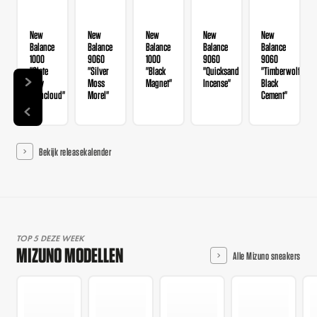
New
New
New
New
New
Balance
Balance
Balance
Balance
Balance
1000
9060
1000
9060
9060
"Slate
"Silver
"Black
"Quicksand
"Timberwolf
Grey
Moss
Magnet"
Incense"
Black
Raincloud"
Morel"
Cement"
Bekijk releasekalender
TOP 5 DEZE WEEK
MIZUNO MODELLEN
Alle Mizuno sneakers