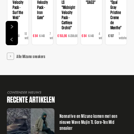
Velocity
Velocity
LS
"OAG3"
"Opal
Pack -
Pack -
"Midnight
Gray
Surf the
Iron
Velocity
Pristine
Web"
Gate"
Pack -
Creme
Cattleya
de
Orchid"
Menthe"
10
7
11
4
1
€ 91
€ 140
€ 84
€ 140
€ 155,96
€ 239,95
€ 84
€ 140
€ 107
webshops
webshops
webshops
webshops
webshop
Alle Mizuno sneakers
CONTENDER NIEUWS
RECENTE ARTIKELEN
Nonnative en Mizuno komen met een
nieuwe Wave Mujin TL Gore-Tex Mid
sneaker