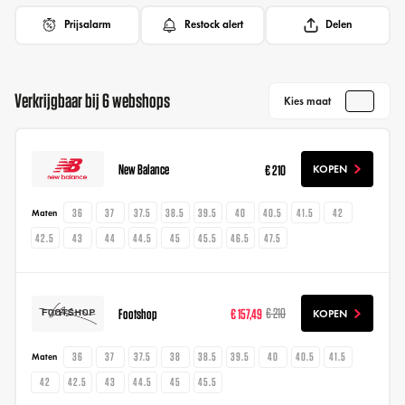
Prijsalarm
Restock alert
Delen
Verkrijgbaar bij 6 webshops
Kies maat
New Balance
€ 210
KOPEN
36
37
37.5
38.5
39.5
40
40.5
41.5
42
Maten
42.5
43
44
44.5
45
45.5
46.5
47.5
Footshop
€ 157,49
€ 210
KOPEN
36
37
37.5
38
38.5
39.5
40
40.5
41.5
Maten
42
42.5
43
44.5
45
45.5