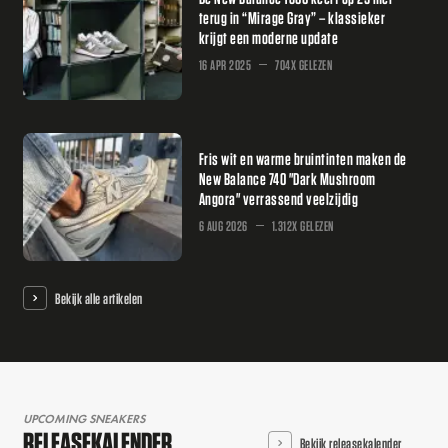
terug in “Mirage Gray” – klassieker
krijgt een moderne update
16 APR 2025
704X GELEZEN
Fris wit en warme bruintinten maken de
New Balance 740 "Dark Mushroom
Angora" verrassend veelzijdig
6 AUG 2026
1.312X GELEZEN
Bekijk alle artikelen
UPCOMING SNEAKERS
RELEASEKALENDER
Bekijk releasekalender