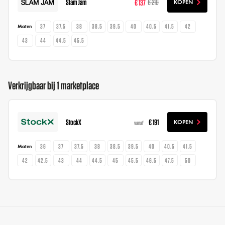
Slam Jam
€ 137
€ 210
KOPEN
37
37.5
38
38.5
39.5
40
40.5
41.5
42
Maten
43
44
44.5
45.5
Verkrijgbaar bij 1 marketplace
StockX
€ 191
KOPEN
vanaf
36
37
37.5
38
38.5
39.5
40
40.5
41.5
Maten
42
42.5
43
44
44.5
45
45.5
46.5
47.5
50