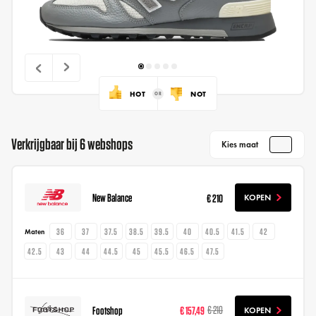
HOT
NOT
Verkrijgbaar bij 6 webshops
Kies maat
New Balance
€ 210
KOPEN
36
37
37.5
38.5
39.5
40
40.5
41.5
42
Maten
42.5
43
44
44.5
45
45.5
46.5
47.5
Footshop
€ 157,49
€ 210
KOPEN