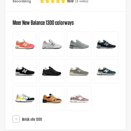
Beoordeling
10.0
(3 votes)
Meer New Balance 1300 colorways
Bekijk alle 1300