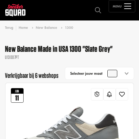
MENU
Terug
Home
New Balance
1300
New Balance Made in USA 1300 "Slate Grey"
U13007PT
Selecteer jouw maat
Verkrijgbaar bij 6 webshops
JUN
11