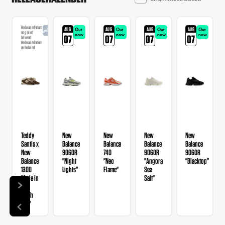
Releasedatum
AUG
AUG
AUG
AUG
Out
Out
Out
Out
Aangekondigd
nog niet
now
now
now
now
07
07
07
07
bekend
Releasedatum
onbekend
Teddy
New
New
New
New
Santis x
Balance
Balance
Balance
Balance
New
9060R
740
9060R
9060R
Balance
"Night
"Neo
"Angora
"Blacktop"
1300
Lights"
Flame"
Sea
Made in
Salt"
USA
"Rich
Oak"