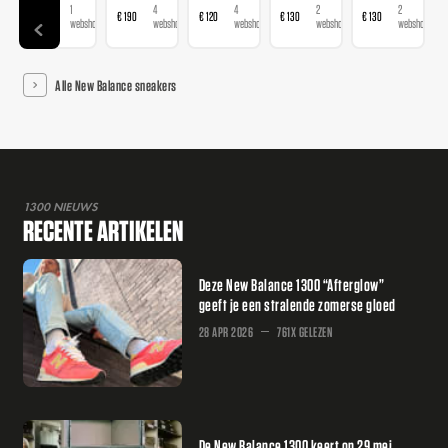
1
4
4
2
2
€ 120
€ 190
€ 120
€ 130
€ 130
webshop
webshops
webshops
webshops
webshops
Alle New Balance sneakers
1300 NIEUWS
RECENTE ARTIKELEN
Deze New Balance 1300 “Afterglow”
geeft je een stralende zomerse gloed
28 APR 2026
761X GELEZEN
De New Balance 1300 keert op 29 mei