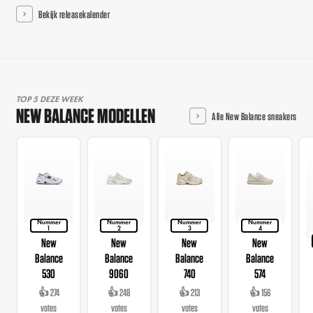
Bekijk releasekalender
TOP 5 DEZE WEEK
NEW BALANCE MODELLEN
Alle New Balance sneakers
Nummer
Nummer
Nummer
Nummer
1
2
3
4
New
New
New
New
Balance
Balance
Balance
Balance
530
9060
740
574
👍 274
👍 248
👍 213
👍 156
votes
votes
votes
votes