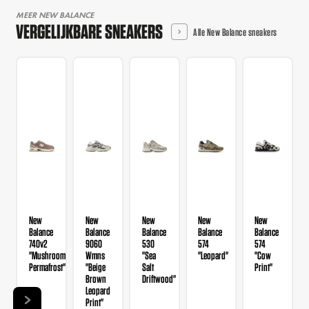
MEER NEW BALANCE
VERGELIJKBARE SNEAKERS
Alle New Balance sneakers
New
New
New
New
New
Balance
Balance
Balance
Balance
Balance
740v2
9060
530
574
574
"Mushroom
Wmns
"Sea
"Leopard"
"Cow
Permafrost"
"Beige
Salt
Print"
Brown
Driftwood"
Leopard
Print"