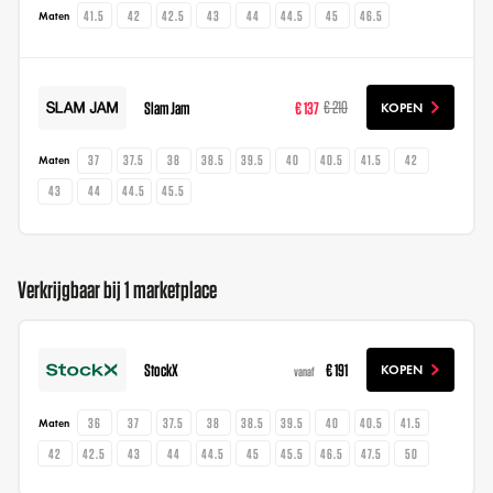
41.5
42
42.5
43
44
44.5
45
46.5
Maten
Slam Jam
€ 137
€ 210
KOPEN
37
37.5
38
38.5
39.5
40
40.5
41.5
42
Maten
43
44
44.5
45.5
Verkrijgbaar bij 1 marketplace
StockX
€ 191
KOPEN
vanaf
36
37
37.5
38
38.5
39.5
40
40.5
41.5
Maten
42
42.5
43
44
44.5
45
45.5
46.5
47.5
50