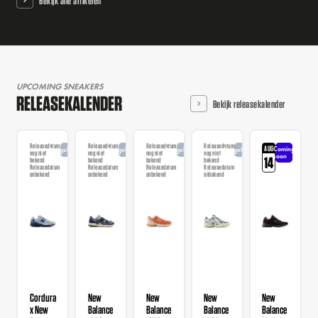
Bekijk alle artikelen
UPCOMING SNEAKERS
RELEASEKALENDER
Bekijk releasekalender
Releasedatum
Releasedatum
Releasedatum
Releasedatum
AUG
Coming
Aangekondigd
Aangekondigd
Aangekondigd
Aangekondigd
nog niet
nog niet
nog niet
nog niet
soon
14
bekend
bekend
bekend
bekend
Releasedatum
Releasedatum
Releasedatum
Releasedatum
onbekend
onbekend
onbekend
onbekend
Cordura
New
New
New
New
x New
Balance
Balance
Balance
Balance