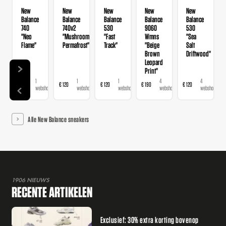
New
New
New
New
New
Balance
Balance
Balance
Balance
Balance
740
740v2
530
9060
530
"Neo
"Mushroom
"Fast
Wmns
"Sea
Flame"
Permafrost"
Track"
"Beige
Salt
Brown
Driftwood"
Leopard
Print"
1
1
1
4
4
€ 120
€ 120
€ 120
€ 190
€ 120
webshop
webshop
webshop
webshops
webshops
Alle New Balance sneakers
1906 NIEUWS
RECENTE ARTIKELEN
Exclusief: 30% extra korting bovenop