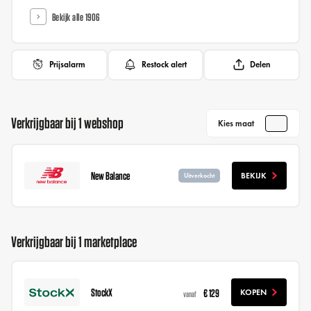
Bekijk alle 1906
Prijsalarm
Restock alert
Delen
Verkrijgbaar bij 1 webshop
Kies maat
New Balance
BEKIJK
Uitverkocht
Verkrijgbaar bij 1 marketplace
StockX
€ 129
KOPEN
vanaf