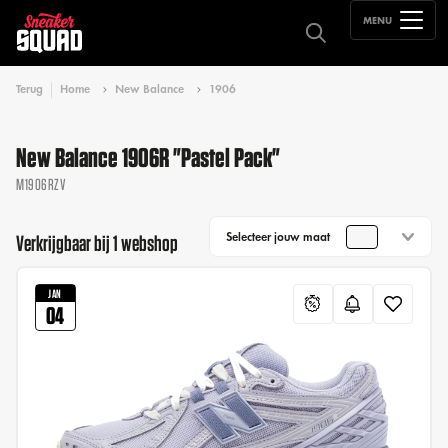
MENU
Terug
Home
New Balance
1906
New Balance 1906R "Pastel Pack"
M1906RZV
Selecteer jouw maat
Verkrijgbaar bij 1 webshop
JAN
04