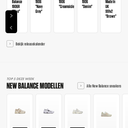
Balance
1906
1906
1906
Made In
1906R
"Navy
"Creamsicle"
"Denim"
UK
"Blue"
Grey"
991v2
"Brown"
Bekijk releasekalender
TOP 5 DEZE WEEK
NEW BALANCE MODELLEN
Alle New Balance sneakers