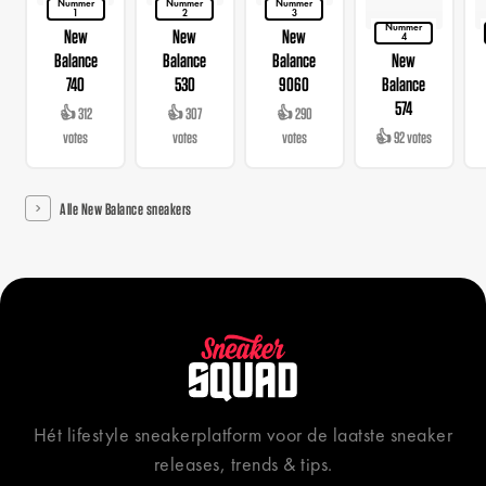
Nummer
Nummer
Nummer
1
2
3
Nummer
New
New
New
4
Balance
Balance
Balance
New
740
530
9060
Balance
574
👍 312
👍 307
👍 290
votes
votes
votes
👍 92 votes
Alle New Balance sneakers
Hét lifestyle sneakerplatform voor de laatste sneaker
releases, trends & tips.