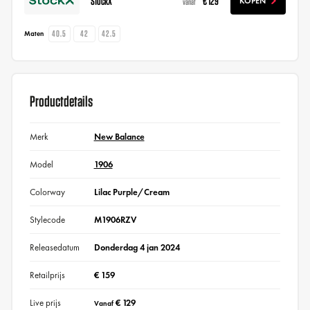
StockX
€ 129
KOPEN
vanaf
40.5
42
42.5
Maten
Productdetails
Merk
New Balance
Model
1906
Colorway
Lilac Purple/Cream
Stylecode
M1906RZV
Releasedatum
Donderdag 4 jan 2024
Retailprijs
€ 159
Live prijs
€ 129
Vanaf