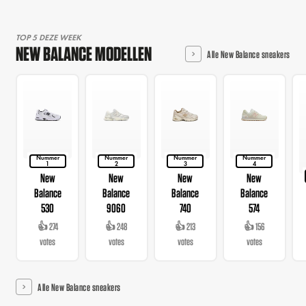
TOP 5 DEZE WEEK
NEW BALANCE MODELLEN
Alle New Balance sneakers
Nummer
Nummer
Nummer
Nummer
1
2
3
4
New
New
New
New
Balance
Balance
Balance
Balance
530
9060
740
574
👍 274
👍 248
👍 213
👍 156
votes
votes
votes
votes
Alle New Balance sneakers