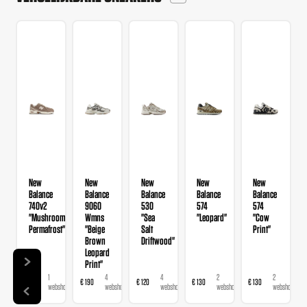
New
New
New
New
New
Balance
Balance
Balance
Balance
Balance
740v2
9060
530
574
574
"Mushroom
Wmns
"Sea
"Leopard"
"Cow
Permafrost"
"Beige
Salt
Print"
Brown
Driftwood"
Leopard
Print"
1
4
4
2
2
€ 120
€ 190
€ 120
€ 130
€ 130
webshop
webshops
webshops
webshops
webshops