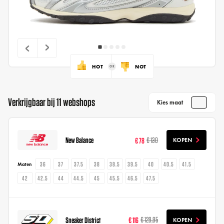
HOT
NOT
Verkrijgbaar bij 11 webshops
Kies maat
New Balance
€ 78
€ 130
KOPEN
36
37
37.5
38
38.5
39.5
40
40.5
41.5
Maten
42
42.5
44
44.5
45
45.5
46.5
47.5
Sneaker District
€ 116
€ 129,95
KOPEN