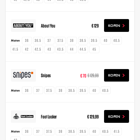
About You
€ 129
KOPEN
36
36.5
37
37.5
38
38.5
39.5
40
40.5
Maten
41.5
42
42.5
43
43.5
44
44.5
45
Snipes
€ 70
€ 129,99
KOPEN
36
37
37.5
38
38.5
39.5
40
40.5
Maten
Foot Locker
€ 129,99
KOPEN
36
37
37.5
38
38.5
39.5
40
40.5
41.5
Maten