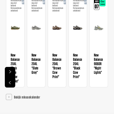
Releasedatum
Releasedatum
Releasedatum
Releasedatum
AUG
Out
Aangekondigd
Aangekondigd
Aangekondigd
Aangekondigd
nog niet
nog niet
nog niet
nog niet
now
07
bekend
bekend
bekend
bekend
Releasedatum
Releasedatum
Releasedatum
Releasedatum
onbekend
onbekend
onbekend
onbekend
New
New
New
New
New
Balance
Balance
Balance
Balance
Balance
204L
204L
204L
204L
9060R
"Dark
"Slate
"Brown
"Black
"Night
Olive
Grey"
Cow
Cow
Lights"
Garter
Print"
Print"
Snake"
Bekijk releasekalender