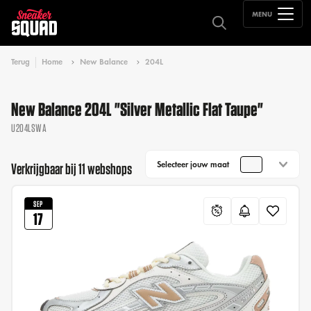
MENU
Terug
Home
New Balance
204L
New Balance 204L "Silver Metallic Flat Taupe"
U204LSWA
Selecteer jouw maat
Verkrijgbaar bij 11 webshops
SEP
17