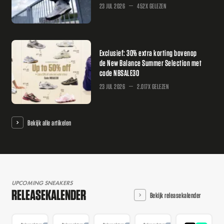
23 JUL 2026
452X GELEZEN
Exclusief: 30% extra korting bovenop
de New Balance Summer Selection met
code NBSALE30
23 JUL 2026
2.017X GELEZEN
Bekijk alle artikelen
UPCOMING SNEAKERS
RELEASEKALENDER
Bekijk releasekalender