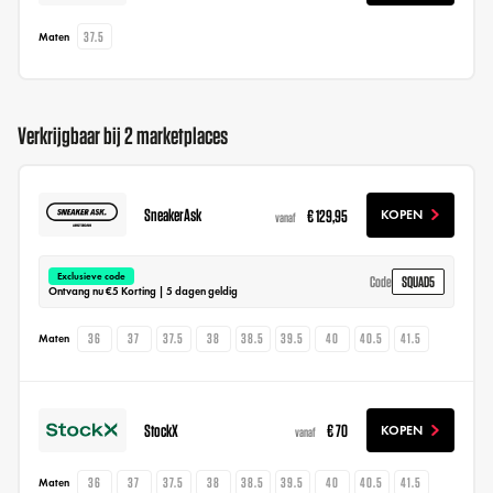
37.5
Maten
Verkrijgbaar bij 2 marketplaces
SneakerAsk
€ 129,95
KOPEN
vanaf
Exclusieve code
SQUAD5
Code
Ontvang nu €5 Korting | 5 dagen geldig
36
37
37.5
38
38.5
39.5
40
40.5
41.5
Maten
StockX
€ 70
KOPEN
vanaf
36
37
37.5
38
38.5
39.5
40
40.5
41.5
Maten