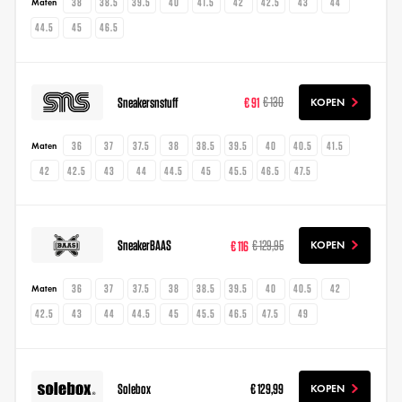
38
38.5
39.5
40
41.5
42
42.5
43
44
Maten
44.5
45
46.5
Sneakersnstuff
€ 91
€ 130
KOPEN
36
37
37.5
38
38.5
39.5
40
40.5
41.5
Maten
42
42.5
43
44
44.5
45
45.5
46.5
47.5
SneakerBAAS
€ 116
€ 129,95
KOPEN
36
37
37.5
38
38.5
39.5
40
40.5
42
Maten
42.5
43
44
44.5
45
45.5
46.5
47.5
49
Solebox
€ 129,99
KOPEN