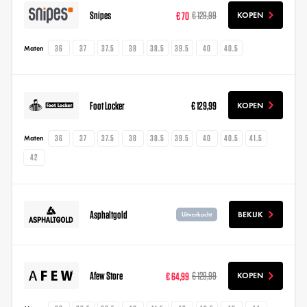
Snipes
€ 70
€ 129,99
KOPEN
36
37
37.5
38
38.5
39.5
40
40.5
Maten
Foot Locker
€ 129,99
KOPEN
36
37
37.5
38
38.5
39.5
40
40.5
41.5
Maten
42
Asphaltgold
BEKIJK
Uitverkocht
Afew Store
€ 64,99
€ 129,99
KOPEN