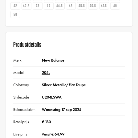
42
42.5
43
44
44.5
45
45.5
46.5
47.5
49
50
Productdetails
Merk
New Balance
Model
204L
Colorway
Silver Metallic/Flat Taupe
Stylecode
U204LSWA
Releasedatum
Woensdag 17 sep 2025
Retailprijs
€ 130
Live prijs
€ 64,99
Vanaf