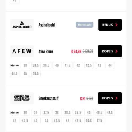
42
Asphaltgold
BEKIJK
Uitverkocht
Afew Store
€ 64,99
€ 129,99
KOPEN
38
38.5
39.5
40
41.5
42
42.5
43
44
Maten
44.5
45
46.5
Sneakersnstuff
€ 91
€ 130
KOPEN
36
37
37.5
38
38.5
39.5
40
40.5
41.5
Maten
42
42.5
43
44
44.5
45
45.5
46.5
47.5