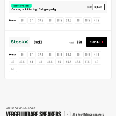
Exclusieve code
SQUAD5
Code
Ontvang nu €5 Korting | 5 dagen geldig
36
37
37.5
38
38.5
39.5
40
40.5
41.5
Maten
StockX
€ 70
KOPEN
vanaf
36
37
37.5
38
38.5
39.5
40
40.5
41.5
Maten
42
42.5
43
44
44.5
45
45.5
46.5
47.5
49
50
MEER NEW BALANCE
VERGELIJKBARE SNEAKERS
Alle New Balance sneakers