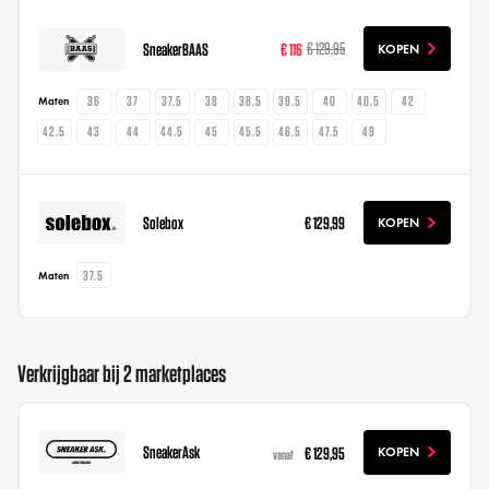
SneakerBAAS
€ 116
€ 129,95
KOPEN
36
37
37.5
38
38.5
39.5
40
40.5
42
Maten
42.5
43
44
44.5
45
45.5
46.5
47.5
49
Solebox
€ 129,99
KOPEN
37.5
Maten
Verkrijgbaar bij 2 marketplaces
SneakerAsk
€ 129,95
KOPEN
vanaf