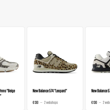
Wmns "Beige
New Balance 574 "Leopard"
New Balance 5
"
€ 130
2 webshops
€ 130
2 web