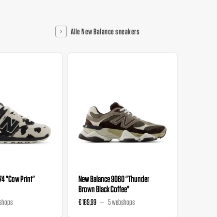
Alle New Balance sneakers
74 "Cow Print"
New Balance 9060 "Thunder
New Bala
Brown Black Coffee"
White Pi
shops
€ 189,99
5 webshops
€ 139,95