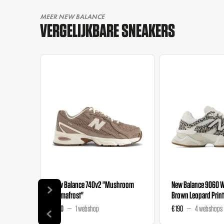
MEER NEW BALANCE
VERGELIJKBARE SNEAKERS
New Balance 740v2 "Mushroom
New Balance 9060 
Permafrost"
Brown Leopard Print
€ 120
1 webshop
€ 190
4 webshops