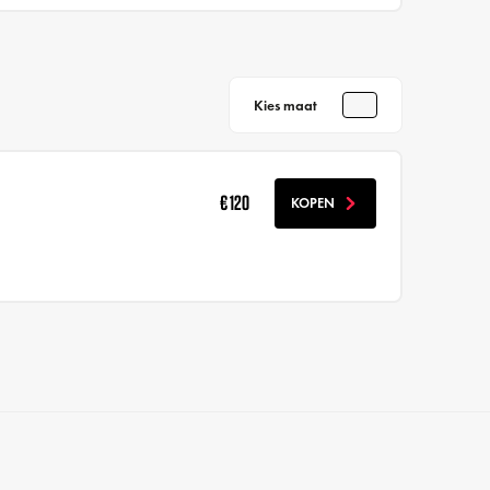
Kies maat
€ 120
KOPEN