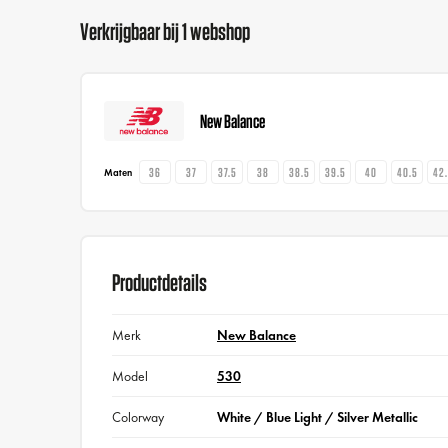
Verkrijgbaar bij 1 webshop
New Balance
36
37
37.5
38
38.5
39.5
40
40.5
42
Maten
Productdetails
Merk
New Balance
Model
530
Colorway
White / Blue Light / Silver Metallic