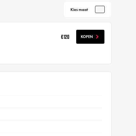
Kies maat
€ 120
KOPEN