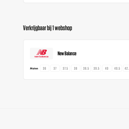
Verkrijgbaar bij 1 webshop
New Balance
36
37
37.5
38
38.5
39.5
40
40.5
42
Maten