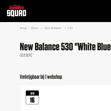
Terug
Home
New Balance
530
New Balance 530 "White Blue L
U5309FC
Verkrijgbaar bij 1 webshop
JUN
16