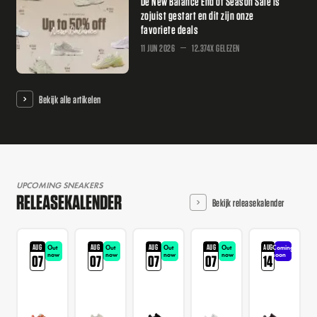
De New Balance End of Season Sale is
zojuist gestart en dit zijn onze
favoriete deals
11 JUN 2026
12.374X GELEZEN
Bekijk alle artikelen
UPCOMING SNEAKERS
RELEASEKALENDER
Bekijk releasekalender
AUG
AUG
AUG
AUG
AUG
Out
Out
Out
Out
Coming
now
now
now
now
soon
07
07
07
07
14