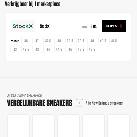
Verkrijgbaar bij 1 marketplace
StockX
€ 114
KOPEN
vanaf
36
37
37.5
38
38.5
39.5
40
40.5
41.5
Maten
42
42.5
43
44
44.5
45
45.5
46.5
MEER NEW BALANCE
VERGELIJKBARE SNEAKERS
Alle New Balance sneakers