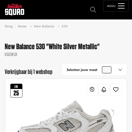
MENU
Terug
Home
New Balance
530
New Balance 530 "White Silver Metallic"
U530KLB
Selecteer jouw maat
Verkrijgbaar bij 1 webshop
JUN
25