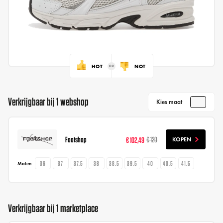
HOT
NOT
Verkrijgbaar bij 1 webshop
Kies maat
Footshop
€ 102,49
€ 120
KOPEN
36
37
37.5
38
38.5
39.5
40
40.5
41.5
Maten
Verkrijgbaar bij 1 marketplace