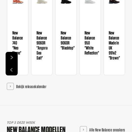
New
New
New
New
New
Balance
Balance
Balance
Balance
Balance
740
9060R
9060R
950
Made In
"Neo
"Angora
"Blacktop"
"White
UK
Flame"
Sea
Reflection"
991v2
Salt"
"Brown"
Bekijk releasekalender
TOP 5 DEZE WEEK
NEW BALANCE MODELLEN
Alle New Balance sneakers