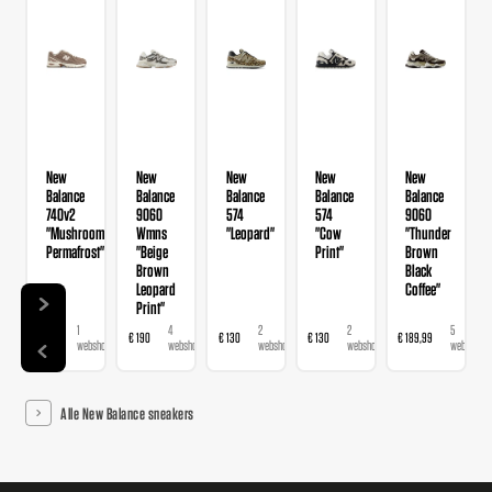
New
New
New
New
New
Balance
Balance
Balance
Balance
Balance
740v2
9060
574
574
9060
"Mushroom
Wmns
"Leopard"
"Cow
"Thunder
Permafrost"
"Beige
Print"
Brown
Brown
Black
Leopard
Coffee"
Print"
1
4
2
2
5
€ 120
€ 190
€ 130
€ 130
€ 189,99
webshop
webshops
webshops
webshops
webshops
Alle New Balance sneakers