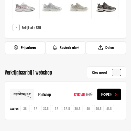
Bekijk alle 530
Prijsalarm
Restock alert
Delen
Verkrijgbaar bij 1 webshop
Kies maat
Footshop
€ 102,49
€ 120
KOPEN
36
37
37.5
38
38.5
39.5
40
40.5
41.5
Maten