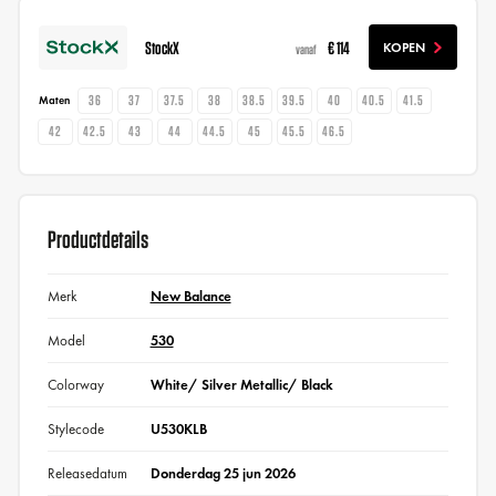
StockX
€ 114
KOPEN
vanaf
36
37
37.5
38
38.5
39.5
40
40.5
41.5
Maten
42
42.5
43
44
44.5
45
45.5
46.5
Productdetails
Merk
New Balance
Model
530
Colorway
White/ Silver Metallic/ Black
Stylecode
U530KLB
Releasedatum
Donderdag 25 jun 2026