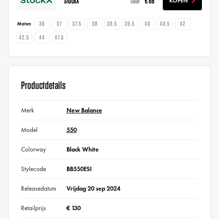
StockX
€ 88
KOPEN
vanaf
36
37
37.5
38
38.5
39.5
40
40.5
42
Maten
42.5
44
47.5
Productdetails
Merk
New Balance
Model
550
Colorway
Black White
Stylecode
BB550ESI
Releasedatum
Vrijdag 20 sep 2024
Retailprijs
€ 130