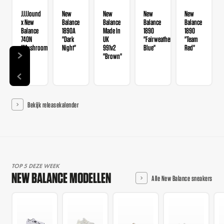
JJJJound
New
New
New
New
x New
Balance
Balance
Balance
Balance
Balance
1890A
Made In
1890
1890
740N
"Dark
UK
"Fairweather
"Team
"Mushroom"
Night"
991v2
Blue"
Red"
"Brown"
Bekijk releasekalender
TOP 5 DEZE WEEK
NEW BALANCE MODELLEN
Alle New Balance sneakers