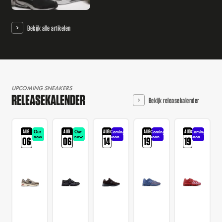
Bekijk alle artikelen
UPCOMING SNEAKERS
RELEASEKALENDER
Bekijk releasekalender
AUG
AUG
AUG
AUG
AUG
Out
Out
Coming
Coming
Coming
now
now
soon
soon
soon
06
06
14
19
19