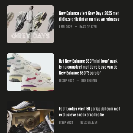
New Balance viert Grey Days 2025 met
tijdloze grijstinten en nieuwe releases
1 MEI 2025
544X GELEZEN
Het New Balance 550 "mini logo" pack
is nu compleet met de release van de
New Balance 550 "Scorpio"
16 SEP 2024
96X GELEZEN
Foot Locker viert 50-jarig jubileum met
exclusieve sneakercollectie
8 SEP 2024
825X GELEZEN