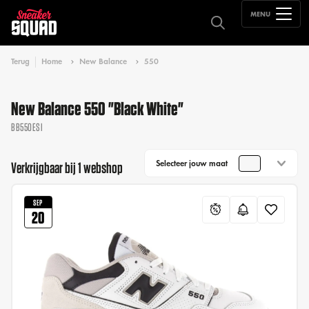
MENU
Terug
Home
New Balance
550
New Balance 550 "Black White"
BB550ESI
Selecteer jouw maat
Verkrijgbaar bij 1 webshop
SEP
20