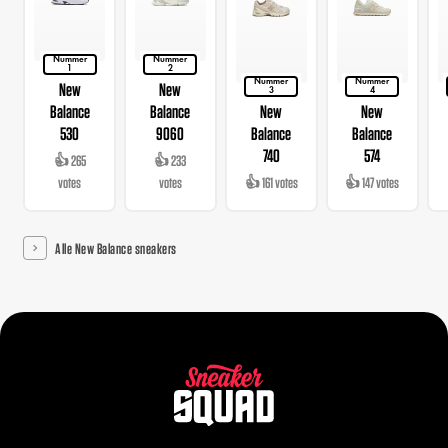
Nummer
Nummer
1
2
Nummer
Nummer
New
New
3
4
Balance
Balance
New
New
530
9060
Balance
Balance
740
574
👍 265
👍 233
votes
votes
👍 161 votes
👍 147 votes
Alle New Balance sneakers