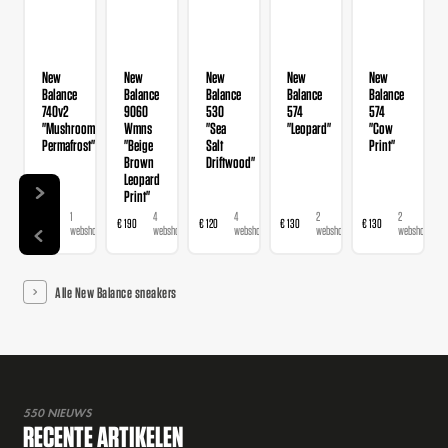
New
New
New
New
New
Balance
Balance
Balance
Balance
Balance
740v2
9060
530
574
574
"Mushroom
Wmns
"Sea
"Leopard"
"Cow
Permafrost"
"Beige
Salt
Print"
Brown
Driftwood"
Leopard
Print"
1
4
4
2
2
€ 120
€ 190
€ 120
€ 130
€ 130
webshop
webshops
webshops
webshops
webshops
Alle New Balance sneakers
550 NIEUWS
RECENTE ARTIKELEN