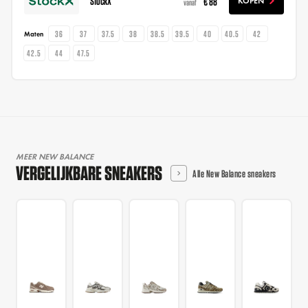
StockX
€ 88
KOPEN
vanaf
36
37
37.5
38
38.5
39.5
40
40.5
42
Maten
42.5
44
47.5
MEER NEW BALANCE
VERGELIJKBARE SNEAKERS
Alle New Balance sneakers