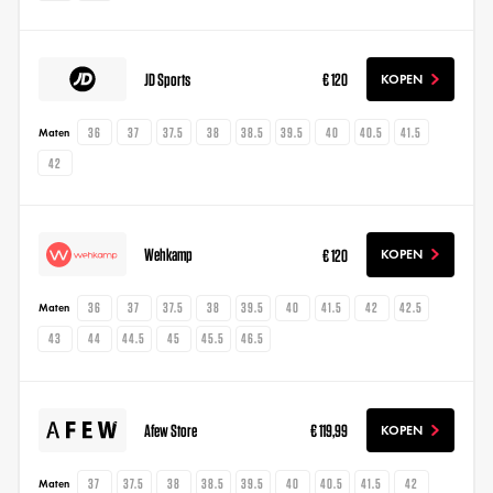
JD Sports
€ 120
KOPEN
36
37
37.5
38
38.5
39.5
40
40.5
41.5
Maten
42
Wehkamp
€ 120
KOPEN
36
37
37.5
38
39.5
40
41.5
42
42.5
Maten
43
44
44.5
45
45.5
46.5
Afew Store
€ 119,99
KOPEN
37
37.5
38
38.5
39.5
40
40.5
41.5
42
Maten