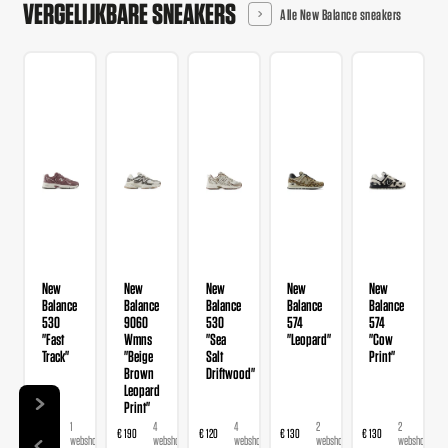
VERGELIJKBARE SNEAKERS
Alle New Balance sneakers
New
New
New
New
New
Balance
Balance
Balance
Balance
Balance
530
9060
530
574
574
"Fast
Wmns
"Sea
"Leopard"
"Cow
Track"
"Beige
Salt
Print"
Brown
Driftwood"
Leopard
Print"
1
4
4
2
2
€ 120
€ 190
€ 120
€ 130
€ 130
€ 
webshop
webshops
webshops
webshops
webshops