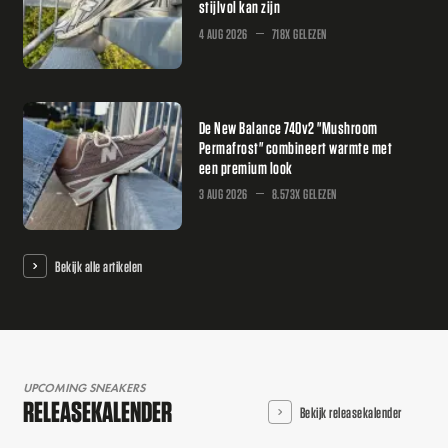
stijlvol kan zijn
4 AUG 2026
718X GELEZEN
De New Balance 740v2 "Mushroom
Permafrost" combineert warmte met
een premium look
3 AUG 2026
8.573X GELEZEN
Bekijk alle artikelen
UPCOMING SNEAKERS
RELEASEKALENDER
Bekijk releasekalender