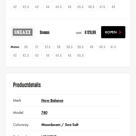
42
42.5
43
44
44.5
45
45.5
46.5
47.5
49
Sneaxx
€ 129,99
KOPEN
vanaf
36
37
37.5
38
38.5
39.5
40
40.5
41.5
Maten
42
42.5
43
44
44.5
45
45.5
Productdetails
Merk
New Balance
Model
740
Colorway
Moonbeam / Sea Salt