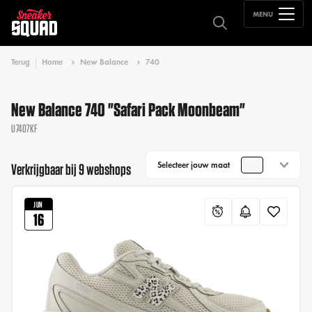
MENU
Terug
Home
New Balance
740
New Balance 740 "Safari Pack Moonbeam"
U7407KF
Selecteer jouw maat
Verkrijgbaar bij 9 webshops
JUN
16