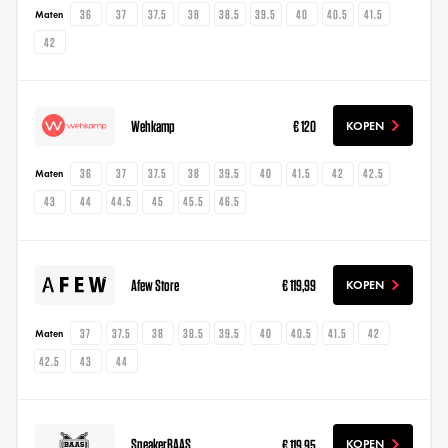
36
37
37.5
38
38.5
39.5
40
40.5
41.5
Maten
42
Wehkamp
€ 120
KOPEN
36
37
37.5
38
39.5
40
41.5
42
42.5
Maten
43
44
44.5
45
45.5
46.5
Afew Store
€ 119,99
KOPEN
37
37.5
38
38.5
39.5
40
40.5
41.5
42
Maten
42.5
43
44
SneakerBAAS
€ 119,95
KOPEN