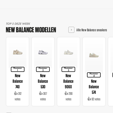
TOP 5 DEZE WEEK
NEW BALANCE MODELLEN
Alle New Balance sneakers
Nummer
Nummer
Nummer
1
2
3
Nummer
New
New
New
4
Balance
Balance
Balance
New
740
530
9060
Balance
574
👍 312
👍 307
👍 290
votes
votes
votes
👍 92 votes