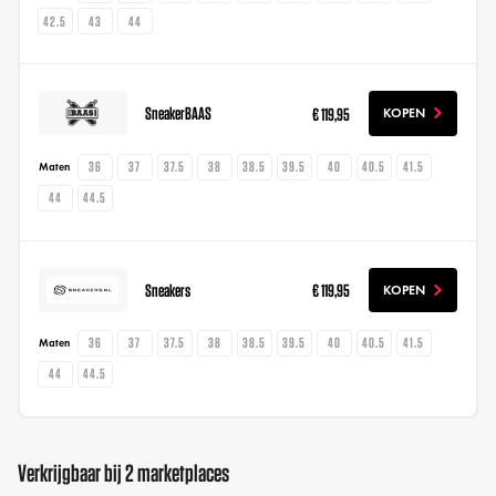
42.5
43
44
SneakerBAAS
€ 119,95
KOPEN
36
37
37.5
38
38.5
39.5
40
40.5
41.5
Maten
44
44.5
Sneakers
€ 119,95
KOPEN
36
37
37.5
38
38.5
39.5
40
40.5
41.5
Maten
44
44.5
Verkrijgbaar bij 2 marketplaces