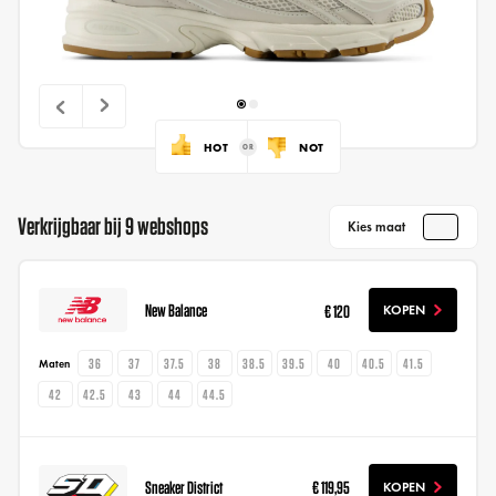
HOT
NOT
Verkrijgbaar bij 9 webshops
Kies maat
New Balance
€ 120
KOPEN
36
37
37.5
38
38.5
39.5
40
40.5
41.5
Maten
42
42.5
43
44
44.5
Sneaker District
€ 119,95
KOPEN