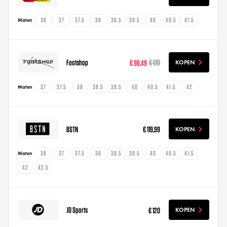
36
37
37.5
38
38.5
39.5
40
40.5
41.5
Maten
Footshop
€ 96,49
€ 120
KOPEN
37
37.5
38
38.5
39.5
40
40.5
41.5
42
Maten
BSTN
€ 119,99
KOPEN
36
37
37.5
38
38.5
39.5
40
40.5
41.5
Maten
42
42.5
JD Sports
€ 120
KOPEN