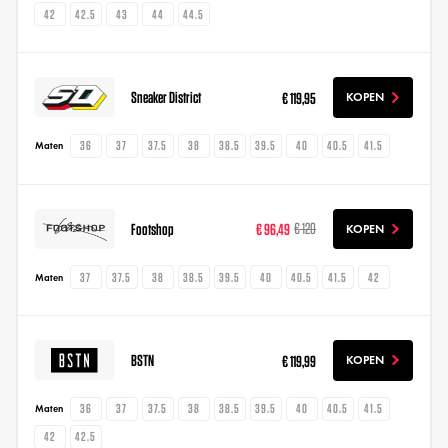
42
42.5
43
44
44.5
Sneaker District
€ 119,95
KOPEN
36
37
37.5
38
38.5
39.5
40
40.5
41.5
Maten
Footshop
€ 96,49
€ 120
KOPEN
37
37.5
38
38.5
39.5
40
40.5
41.5
42
Maten
BSTN
€ 119,99
KOPEN
36
37
37.5
38
38.5
39.5
40
40.5
41.5
Maten
42
42.5