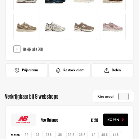
Bekijk alle 740
Prijsalarm
Restock alert
Delen
Verkrijgbaar bij 9 webshops
Kies maat
New Balance
€ 120
KOPEN
36
37
37.5
38
38.5
39.5
40
40.5
41.5
Maten