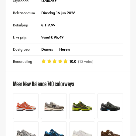
Stylecode
U7407KF
Releasedatum
Dinsdag 16 jun 2026
Retailprijs
€ 119,99
Live prijs
€ 96,49
Vanaf
Doelgroep
Dames
Heren
Beoordeling
10.0
(12 votes)
Meer New Balance 740 colorways