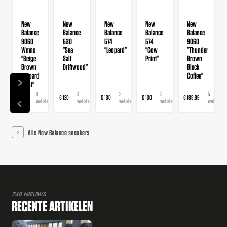
New
New
New
New
New
Balance
Balance
Balance
Balance
Balance
9060
530
574
574
9060
Wmns
"Sea
"Leopard"
"Cow
"Thunder
"Beige
Salt
Print"
Brown
Brown
Driftwood"
Black
Leopard
Coffee"
Print"
4
4
2
2
5
€ 190
€ 120
€ 130
€ 130
€ 189,99
webshops
webshops
webshops
webshops
webshops
Alle New Balance sneakers
740 NIEUWS
RECENTE ARTIKELEN