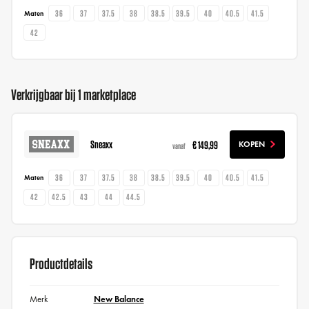
36
37
37.5
38
38.5
39.5
40
40.5
41.5
Maten
42
Verkrijgbaar bij 1 marketplace
Sneaxx
€ 149,99
KOPEN
vanaf
36
37
37.5
38
38.5
39.5
40
40.5
41.5
Maten
42
42.5
43
44
44.5
Productdetails
Merk
New Balance