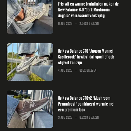
Fris wit en warme bruintinten maken de
New Balance 740 "Dark Mushroom
Angora" verrassend veelzijdig
6 AUG 2026
2.043X GELEZEN
De New Balance 740 "Angora Magnet
Castlerock" bewijst dat sportief ook
stijlvol kan zijn
4 AUG 2026
698X GELEZEN
De New Balance 740v2 "Mushroom
Permafrost" combineert warmte met
een premium look
3 AUG 2026
6.623X GELEZEN