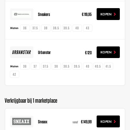
Sneakers
€ 119,95
KOPEN
36
37.5
38
38.5
39.5
40
43
Maten
Urbanstar
€ 120
KOPEN
36
37
37.5
38
38.5
39.5
40
40.5
41.5
Maten
42
Verkrijgbaar bij 1 marketplace
Sneaxx
€ 149,99
KOPEN
vanaf