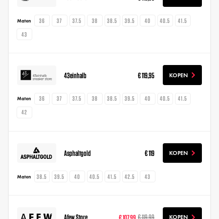
36
37
37.5
38
38.5
39.5
40
40.5
41.5
Maten
43
43einhalb
€ 119,95
KOPEN
36
37
37.5
38
38.5
39.5
40
40.5
41.5
Maten
42
Asphaltgold
€ 119
KOPEN
38.5
39.5
40
40.5
41.5
42.5
43
Maten
Afew Store
€ 107,99
€ 119,99
KOPEN