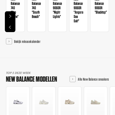
Balance
Balance
Balance
Balance
Balance
740
740
9060R
9060R
9060R
"Neo
"South
"Night
"Angora
"Blacktop"
Flame"
Beach"
Lights"
Sea
Salt"
Bekijk releasekalender
TOP 5 DEZE WEEK
NEW BALANCE MODELLEN
Alle New Balance sneakers