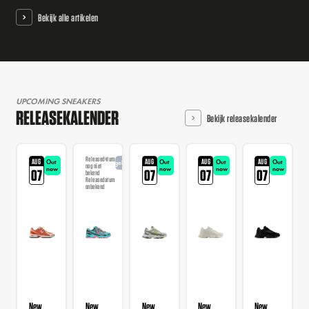
Bekijk alle artikelen
UPCOMING SNEAKERS
RELEASEKALENDER
Bekijk releasekalender
Releasedatum
AUG
AUG
AUG
AUG
Out
Out
Out
Out
Aangekondigd
nog niet
now
now
now
now
07
07
07
07
bekend
Releasedatum
onbekend
New
New
New
New
New