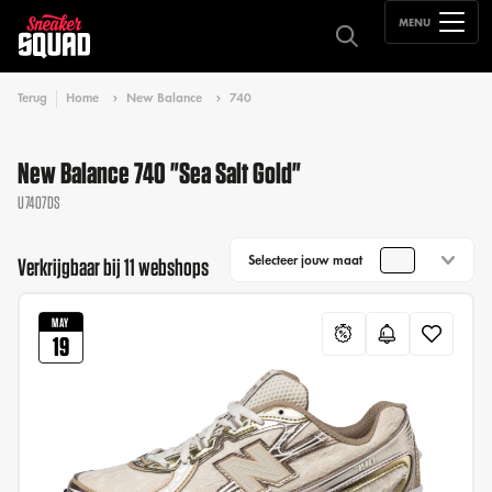
MENU
Terug
Home
New Balance
740
New Balance 740 "Sea Salt Gold"
U7407DS
Selecteer jouw maat
Verkrijgbaar bij 11 webshops
MAY
19