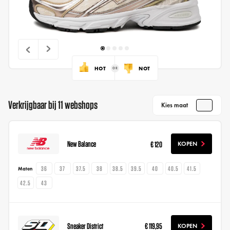
HOT
NOT
Verkrijgbaar bij 11 webshops
Kies maat
New Balance
€ 120
KOPEN
36
37
37.5
38
38.5
39.5
40
40.5
41.5
Maten
42.5
43
Sneaker District
€ 119,95
KOPEN