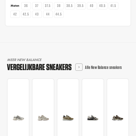
36
37
37.5
38
38.5
39.5
40
40.5
41.5
Maten
42
42.5
43
44
44.5
MEER NEW BALANCE
VERGELIJKBARE SNEAKERS
Alle New Balance sneakers