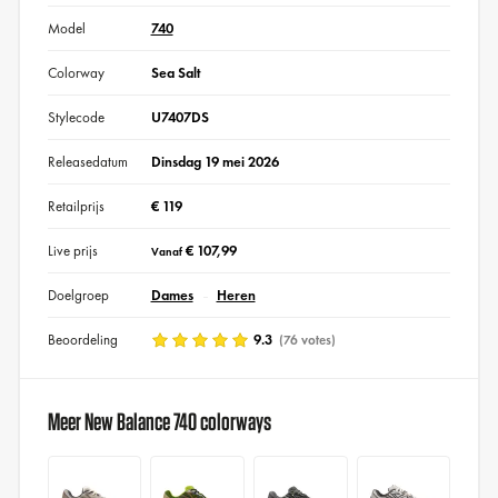
Model
740
Colorway
Sea Salt
Stylecode
U7407DS
Releasedatum
Dinsdag 19 mei 2026
Retailprijs
€ 119
Live prijs
€ 107,99
Vanaf
Doelgroep
Dames
Heren
Beoordeling
9.3
(76 votes)
Meer New Balance 740 colorways