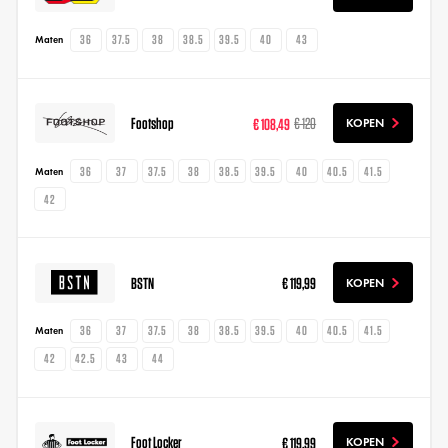
36
37.5
38
38.5
39.5
40
43
Maten
Footshop
€ 108,49
€ 120
KOPEN
36
37
37.5
38
38.5
39.5
40
40.5
41.5
Maten
42
BSTN
€ 119,99
KOPEN
36
37
37.5
38
38.5
39.5
40
40.5
41.5
Maten
42
42.5
43
44
Foot Locker
€ 119,99
KOPEN