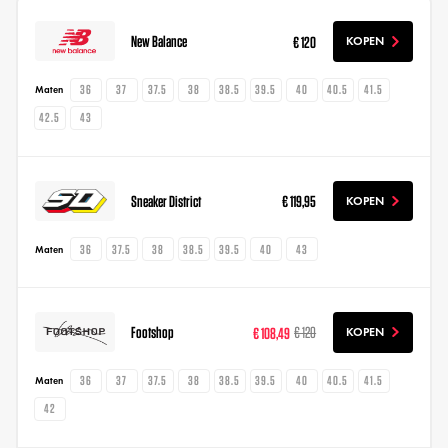
New Balance
€ 120
KOPEN
36
37
37.5
38
38.5
39.5
40
40.5
41.5
Maten
42.5
43
Sneaker District
€ 119,95
KOPEN
36
37.5
38
38.5
39.5
40
43
Maten
Footshop
€ 108,49
€ 120
KOPEN
36
37
37.5
38
38.5
39.5
40
40.5
41.5
Maten
42