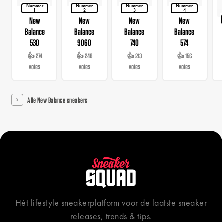
Nummer
Nummer
Nummer
Nummer
1
2
3
4
New
New
New
New
Balance
Balance
Balance
Balance
530
9060
740
574
👍 274
👍 248
👍 213
👍 156
votes
votes
votes
votes
Alle New Balance sneakers
Hét lifestyle sneakerplatform voor de laatste sneaker
releases, trends & tips.