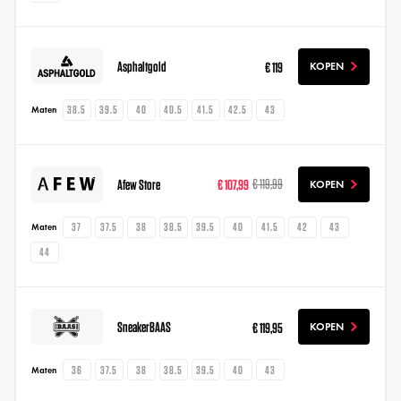
Asphaltgold
€ 119
KOPEN
38.5
39.5
40
40.5
41.5
42.5
43
Maten
Afew Store
€ 107,99
€ 119,99
KOPEN
37
37.5
38
38.5
39.5
40
41.5
42
43
Maten
44
SneakerBAAS
€ 119,95
KOPEN
36
37.5
38
38.5
39.5
40
43
Maten