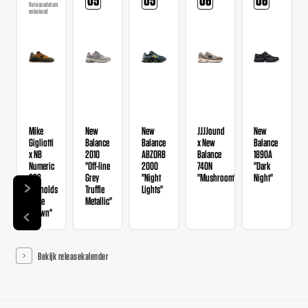
Releasedatum
onbekend
Mike
New
New
JJJJound
New
Gigliotti
Balance
Balance
x New
Balance
x NB
2010
ABZORB
Balance
1890A
Numeric
"Off-line
2000
740N
"Dark
933
Grey
"Night
"Mushroom"
Night"
Reynolds
Truffle
Lights"
"True
Metallic"
Brown"
Bekijk releasekalender