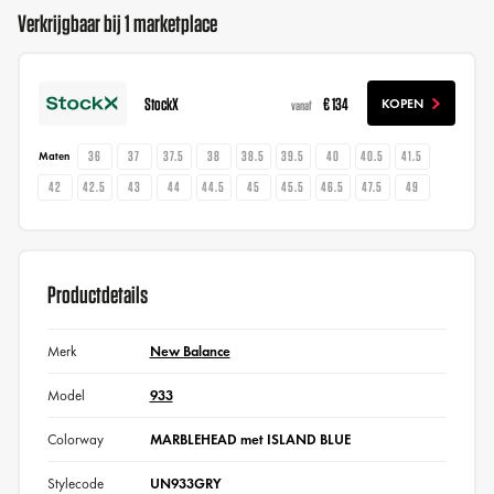
Verkrijgbaar bij 1 marketplace
StockX
€ 134
KOPEN
vanaf
36
37
37.5
38
38.5
39.5
40
40.5
41.5
Maten
42
42.5
43
44
44.5
45
45.5
46.5
47.5
49
Productdetails
Merk
New Balance
Model
933
Colorway
MARBLEHEAD met ISLAND BLUE
Stylecode
UN933GRY