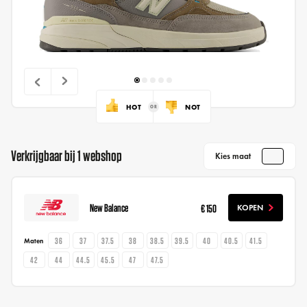
HOT
NOT
Verkrijgbaar bij 1 webshop
Kies maat
New Balance
€ 150
KOPEN
36
37
37.5
38
38.5
39.5
40
40.5
41.5
Maten
42
44
44.5
45.5
47
47.5