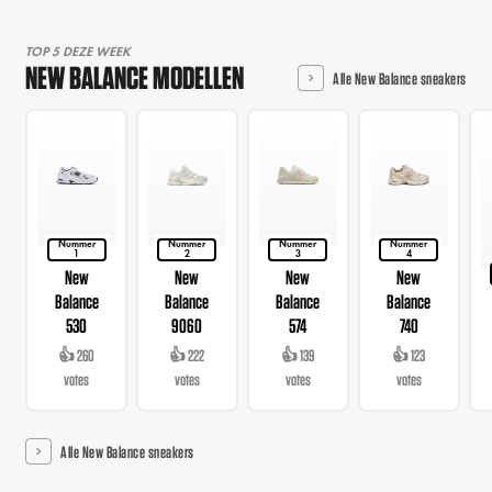
TOP 5 DEZE WEEK
NEW BALANCE MODELLEN
Alle New Balance sneakers
Nummer
Nummer
Nummer
Nummer
1
2
3
4
New
New
New
New
Balance
Balance
Balance
Balance
530
9060
574
740
👍 260
👍 222
👍 139
👍 123
votes
votes
votes
votes
Alle New Balance sneakers