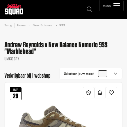
MENU
Terug
Home
New Balance
933
Andrew Reynolds x New Balance Numeric 933
"Marblehead"
UN933GRY
Selecteer jouw maat
Verkrijgbaar bij 1 webshop
MAY
29