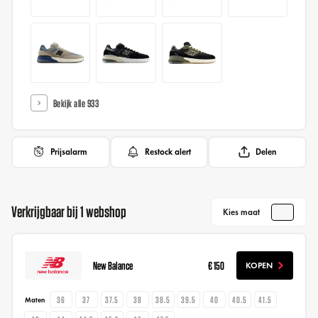
Bekijk alle 933
Prijsalarm
Restock alert
Delen
Verkrijgbaar bij 1 webshop
Kies maat
New Balance
€ 150
KOPEN
36
37
37.5
38
38.5
39.5
40
40.5
41.5
Maten