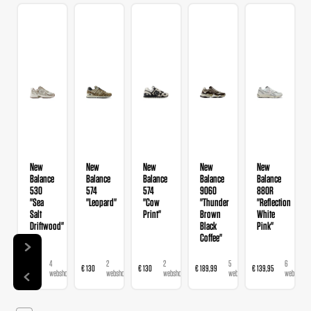
New
New
New
New
New
Balance
Balance
Balance
Balance
Balance
530
574
574
9060
880R
"Sea
"Leopard"
"Cow
"Thunder
"Reflection
Salt
Print"
Brown
White
Driftwood"
Black
Pink"
Coffee"
4
2
2
5
6
€ 120
€ 130
€ 130
€ 189,99
€ 139,95
€ 
bshops
webshops
webshops
webshops
webshops
webshops