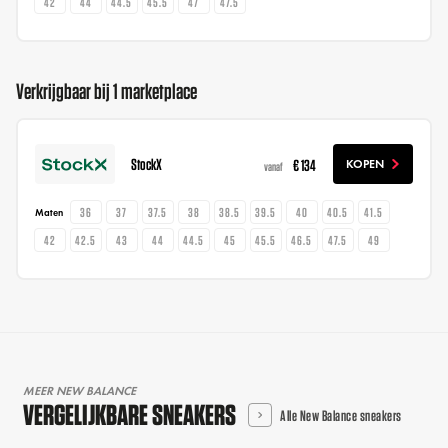
42
44
44.5
45.5
47
47.5
Verkrijgbaar bij 1 marketplace
StockX
€ 134
KOPEN
vanaf
36
37
37.5
38
38.5
39.5
40
40.5
41.5
Maten
42
42.5
43
44
44.5
45
45.5
46.5
47.5
49
MEER NEW BALANCE
VERGELIJKBARE SNEAKERS
Alle New Balance sneakers