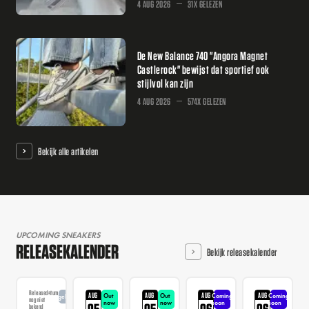
4 AUG 2026
31X GELEZEN
De New Balance 740 "Angora Magnet
Castlerock" bewijst dat sportief ook
stijlvol kan zijn
4 AUG 2026
574X GELEZEN
Bekijk alle artikelen
UPCOMING SNEAKERS
RELEASEKALENDER
Bekijk releasekalender
Releasedatum
AUG
AUG
AUG
AUG
Out
Out
Coming
Coming
Aangekondigd
nog niet
now
now
soon
soon
05
05
06
06
bekend