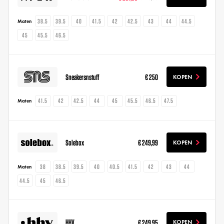
38.5
39.5
40
41.5
42
42.5
43
44
44.5
Maten
45
45.5
46.5
Sneakersnstuff
€ 250
KOPEN
41.5
42
42.5
44
45
45.5
46.5
47.5
Maten
Solebox
€ 249,99
KOPEN
38
38.5
39.5
40
40.5
41.5
42
43
44
Maten
44.5
45
46.5
HHV
€ 249,95
KOPEN