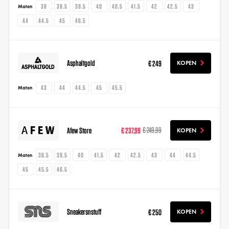
38
38.5
39.5
40
40.5
41.5
42
42.5
43
Maten
44
44.5
45
46.5
Asphaltgold
€ 249
KOPEN
43
44
44.5
45
45.5
Maten
Afew Store
€ 237,99
€ 249,99
KOPEN
38.5
39.5
40
41.5
42
42.5
43
44
44.5
Maten
45
45.5
46.5
Sneakersnstuff
€ 250
KOPEN