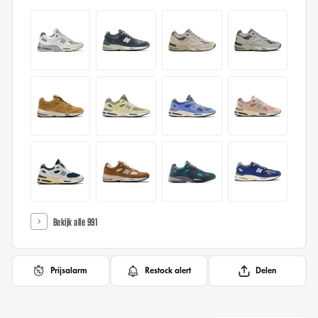
Bekijk alle 991
Prijsalarm
Restock alert
Delen