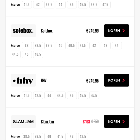
41.5
42
42.5
44
45
45.5
46.5
47.5
Maten
Solebox
€ 249,99
KOPEN
38
38.5
39.5
40
40.5
41.5
42
43
44
Maten
44.5
45
46.5
HHV
€ 249,95
KOPEN
41.5
42.5
44
44.5
45
45.5
47.5
Maten
Slam Jam
€ 163
€ 250
KOPEN
38.5
39.5
40
41.5
42
42.5
Maten