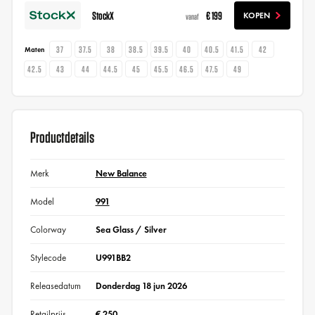
StockX
€ 199
KOPEN
vanaf
37
37.5
38
38.5
39.5
40
40.5
41.5
42
Maten
42.5
43
44
44.5
45
45.5
46.5
47.5
49
Productdetails
Merk
New Balance
Model
991
Colorway
Sea Glass / Silver
Stylecode
U991BB2
Releasedatum
Donderdag 18 jun 2026
Retailprijs
€ 250