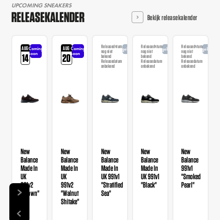
UPCOMING SNEAKERS
RELEASEKALENDER
Bekijk releasekalender
Releasedatum
Releasedatum
Releasedatum
AUG
AUG
Coming
Coming
Aangekondigd
Aangekondigd
Aangekondi
nog niet
nog niet
nog niet
soon
soon
14
20
bekend
bekend
bekend
Releasedatum
Releasedatum
Releasedatum
onbekend
onbekend
onbekend
New
New
New
New
New
Balance
Balance
Balance
Balance
Balance
Made In
Made In
Made In
Made In
991v1
UK
UK
UK 991v1
UK 991v1
"Smoked
991v2
991v2
"Stratified
"Black"
Pearl"
"Brown"
"Walnut
Sea"
Shitake"