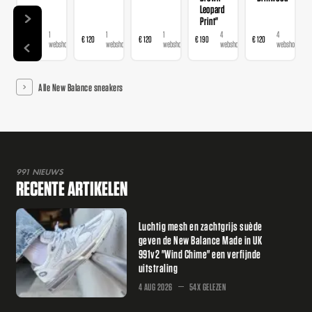
Leopard
Print"
1
1
1
4
4
€ 120
€ 120
€ 120
€ 190
€ 120
webshop
webshop
webshop
webshops
webshops
Alle New Balance sneakers
991 NIEUWS
RECENTE ARTIKELEN
Luchtig mesh en zachtgrijs suède
geven de New Balance Made in UK
991v2 "Wind Chime" een verfijnde
uitstraling
4 AUG 2026
54X GELEZEN