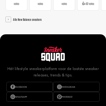
votes
votes
votes
👍 92 votes
Alle New Balance sneakers
Hét lifestyle sneakerplatform voor de laatste sneaker
releases, trends & tips.
FACEBOOK
INSTAGRAM
WHATSAPP
PINTEREST