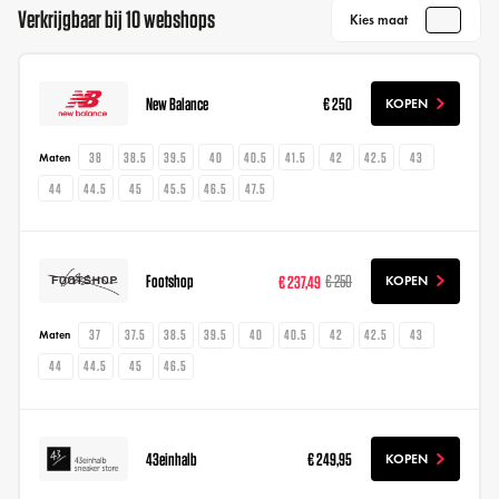
Verkrijgbaar bij 10 webshops
Kies maat
New Balance
€ 250
KOPEN
38
38.5
39.5
40
40.5
41.5
42
42.5
43
Maten
44
44.5
45
45.5
46.5
47.5
Footshop
€ 237,49
€ 250
KOPEN
37
37.5
38.5
39.5
40
40.5
42
42.5
43
Maten
44
44.5
45
46.5
43einhalb
€ 249,95
KOPEN