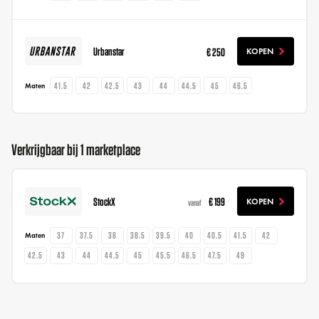
Urbanstar
€ 250
KOPEN
41.5
42
42.5
43
44
44.5
45
46.5
Maten
Verkrijgbaar bij 1 marketplace
StockX
€ 199
KOPEN
vanaf
37
37.5
38
38.5
39.5
40
40.5
41.5
42
Maten
42.5
43
44
44.5
45
45.5
46.5
47.5
49