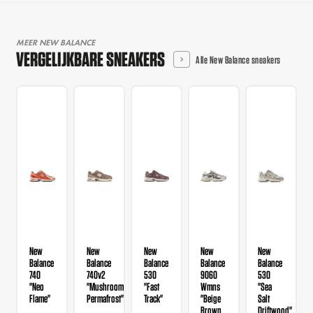
MEER NEW BALANCE
VERGELIJKBARE SNEAKERS
Alle New Balance sneakers
New
New
New
New
New
Balance
Balance
Balance
Balance
Balance
740
740v2
530
9060
530
"Neo
"Mushroom
"Fast
Wmns
"Sea
Flame"
Permafrost"
Track"
"Beige
Salt
Brown
Driftwood"