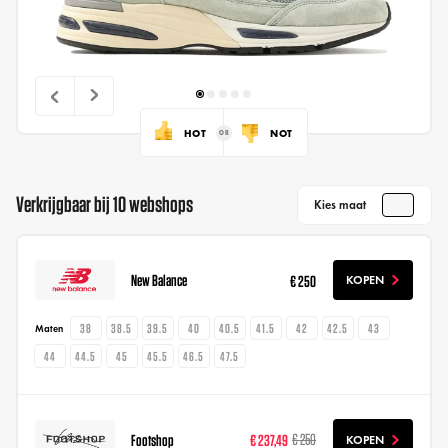
HOT
NOT
Verkrijgbaar bij 10 webshops
Kies maat
New Balance
€ 250
KOPEN
38
38.5
39.5
40
40.5
41.5
42
42.5
43
Maten
44
44.5
45
45.5
46.5
47.5
Footshop
€ 237,49
€ 250
KOPEN