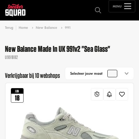
MENU
Terug
Home
New Balance
991
New Balance Made In UK 991v2 "Sea Glass"
U991BB2
Selecteer jouw maat
Verkrijgbaar bij 10 webshops
JUN
18