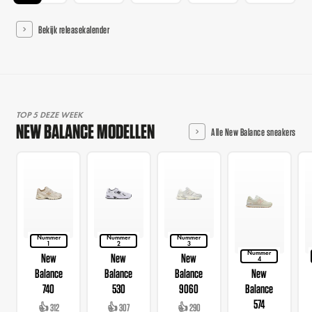
Bekijk releasekalender
TOP 5 DEZE WEEK
NEW BALANCE MODELLEN
Alle New Balance sneakers
Nummer
Nummer
Nummer
1
2
3
Nummer
New
New
New
4
Balance
Balance
Balance
New
740
530
9060
Balance
574
👍 312
👍 307
👍 290