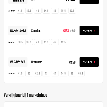
41.5
42.5
44
44.5
45
45.5
47.5
Maten
Slam Jam
€ 163
€ 250
KOPEN
38.5
39.5
40
41.5
42
42.5
Maten
Urbanstar
€ 250
KOPEN
41.5
42
42.5
43
44
44.5
45
46.5
Maten
Verkrijgbaar bij 1 marketplace