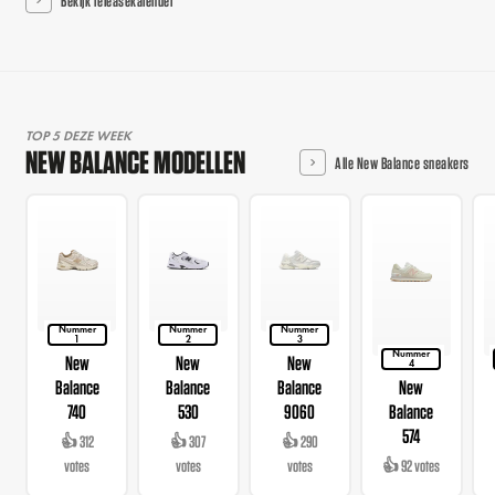
TOP 5 DEZE WEEK
NEW BALANCE MODELLEN
Alle New Balance sneakers
Nummer
Nummer
Nummer
1
2
3
Nummer
New
New
New
4
Balance
Balance
Balance
New
740
530
9060
Balance
574
👍 312
👍 307
👍 290
votes
votes
votes
👍 92 votes