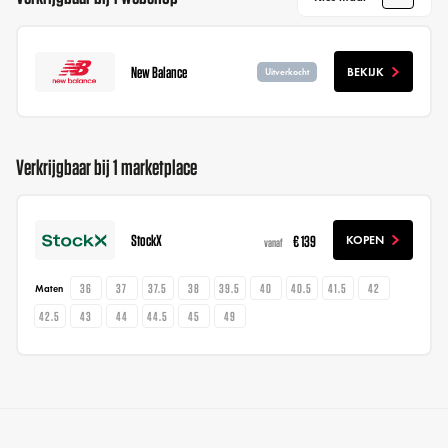
New Balance
BEKIJK
Uitverkocht
Verkrijgbaar bij 1 marketplace
StockX
€ 139
KOPEN
vanaf
36
37
37.5
38
39.5
40
40.5
41.5
42
Maten
42.5
43
44
44.5
45
49