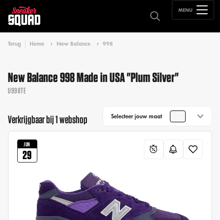
MENU
Terug
Home
New Balance
998
New Balance 998 Made in USA "Plum Silver"
U998TE
Selecteer jouw maat
Verkrijgbaar bij 1 webshop
JUN
29