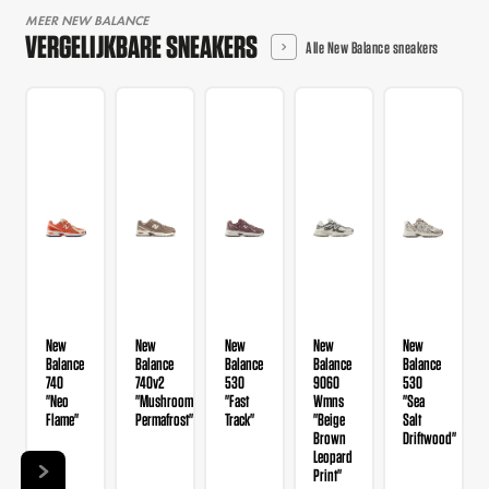
MEER NEW BALANCE
VERGELIJKBARE SNEAKERS
Alle New Balance sneakers
New
New
New
New
New
Balance
Balance
Balance
Balance
Balance
740
740v2
530
9060
530
"Neo
"Mushroom
"Fast
Wmns
"Sea
Flame"
Permafrost"
Track"
"Beige
Salt
Brown
Driftwood"
Leopard
Print"