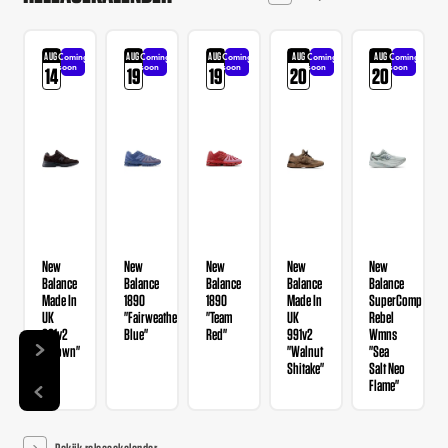
AUG
AUG
AUG
AUG
AUG
Coming
Coming
Coming
Coming
Coming
soon
soon
soon
soon
soon
14
19
19
20
20
New
New
New
New
New
Balance
Balance
Balance
Balance
Balance
Made In
1890
1890
Made In
SuperComp
UK
"Fairweather
"Team
UK
Rebel
991v2
Blue"
Red"
991v2
Wmns
"Brown"
"Walnut
"Sea
Shitake"
Salt Neo
Flame"
Bekijk releasekalender