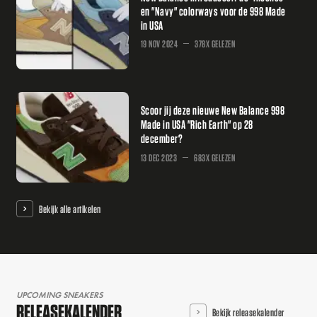
en "Navy" colorways voor de 998 Made
in USA
19 NOV 2024
378X GELEZEN
Scoor jij deze nieuwe New Balance 998
Made in USA "Rich Earth" op 28
december?
13 DEC 2023
683X GELEZEN
Bekijk alle artikelen
UPCOMING SNEAKERS
RELEASEKALENDER
Bekijk releasekalender