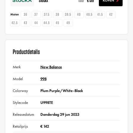
StockX
€ 139
KOPEN
vanaf
36
37
37.5
38
39.5
40
40.5
41.5
42
Maten
42.5
43
44
44.5
45
49
Productdetails
Merk
New Balance
Model
998
Colorway
Plum Purple/White-Black
Stylecode
U998TE
Releasedatum
Donderdag 29 jun 2023
Retailprijs
€ 142