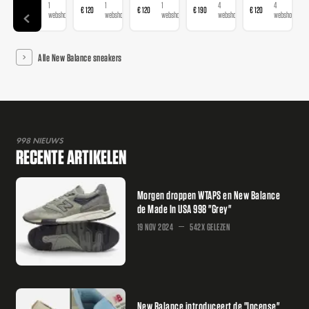
1
1
1
4
4
€ 120
€ 120
€ 120
€ 190
€ 120
webshop
webshop
webshop
webshops
webshops
Alle New Balance sneakers
998 NIEUWS
RECENTE ARTIKELEN
Morgen droppen WTAPS en New Balance
de Made In USA 998 "Grey"
19 NOV 2024
542X GELEZEN
New Balance introduceert de "Incense"