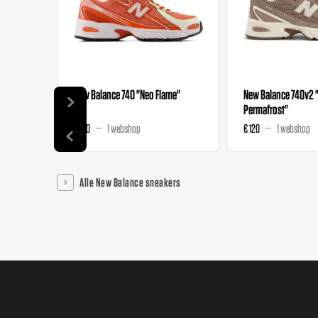
New Balance 740 "Neo Flame"
New Balance 740v2
Permafrost"
€ 120
1 webshop
€ 120
1 webshop
Alle New Balance sneakers