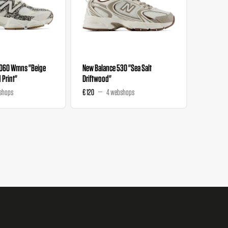
9060 Wmns "Beige
New Balance 530 "Sea Salt
New Bala
 Print"
Driftwood"
shops
€ 120
4 webshops
€ 130