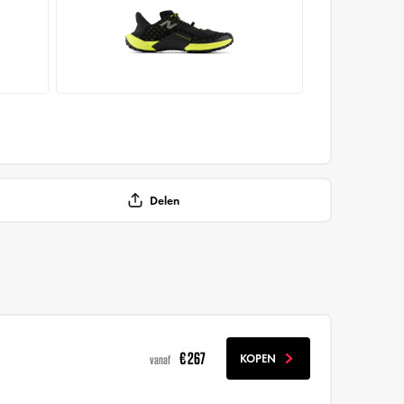
Delen
€ 267
KOPEN
vanaf