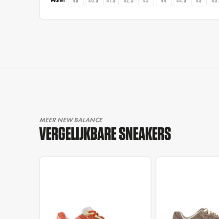
40
40.5
41.5
42.5
43
44
44.5
45
45
Maten
MEER NEW BALANCE
VERGELIJKBARE SNEAKERS