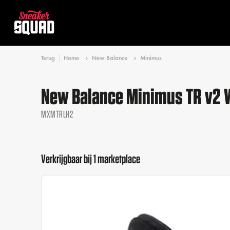
Terug
Home
New Balance
Minimus
New Balance Minimus TR v2 W
MXMTRLH2
Verkrijgbaar bij 1 marketplace