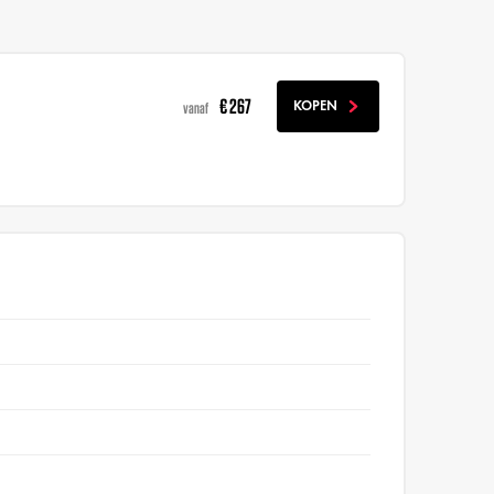
€ 267
KOPEN
vanaf