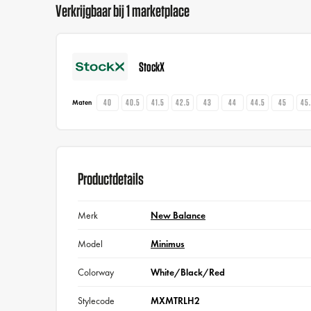
Verkrijgbaar bij 1 marketplace
StockX
40
40.5
41.5
42.5
43
44
44.5
45
45
Maten
Productdetails
Merk
New Balance
Model
Minimus
Colorway
White/Black/Red
Stylecode
MXMTRLH2