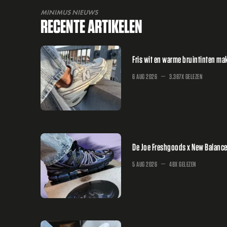
MINIMUS NIEUWS
RECENTE ARTIKELEN
Fris wit en warme bruintinten m
6 AUG 2026
3.387X GELEZEN
De Joe Freshgoods x New Balance 
5 AUG 2026
48X GELEZEN