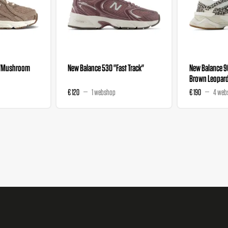
 "Mushroom
New Balance 530 "Fast Track"
New Balance 
Brown Leopard
€ 120
1 webshop
€ 190
4 web