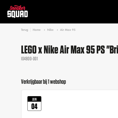
Terug
Home
Nike
Air Max 95
LEGO x Nike Air Max 95 PS "Br
IO4800-001
Verkrijgbaar bij 1 webshop
JUN
04