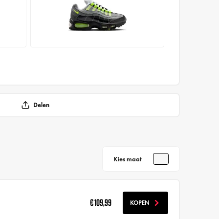
Delen
Kies maat
€ 109,99
KOPEN