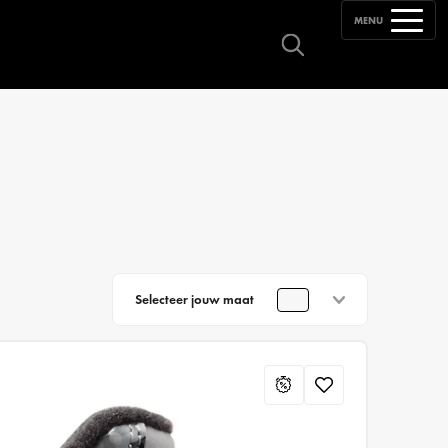
MENU
Selecteer jouw maat