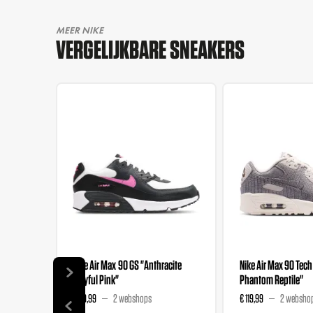
MEER NIKE
VERGELIJKBARE SNEAKERS
Nike Air Max 90 GS "Anthracite
Nike Air Max 90 Tech
Playful Pink"
Phantom Reptile"
€ 119,99
2 webshops
€ 119,99
2 websho