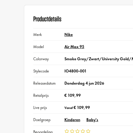
Productdetails
Merk
Nike
Model
Air Max 95
Colorway
Smoke Grey/Zwart/University Gold/Met
Stylecode
IO4800-001
Releasedatum
Donderdag 4 jun 2026
Retailprijs
€ 109,99
Live prijs
€ 109,99
Vanaf
Doelgroep
Kinderen
Baby's
Beoordeling