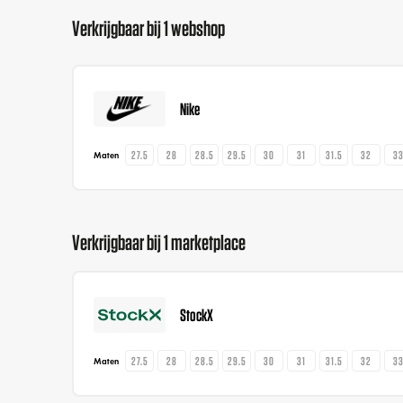
Verkrijgbaar bij 1 webshop
Nike
27.5
28
28.5
29.5
30
31
31.5
32
3
Maten
Verkrijgbaar bij 1 marketplace
StockX
27.5
28
28.5
29.5
30
31
31.5
32
3
Maten