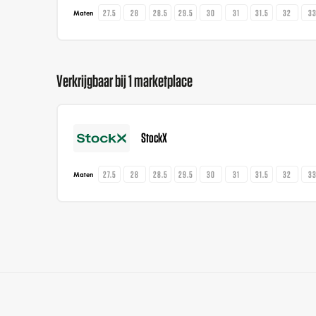
27.5
28
28.5
29.5
30
31
31.5
32
3
Maten
Verkrijgbaar bij 1 marketplace
StockX
27.5
28
28.5
29.5
30
31
31.5
32
3
Maten