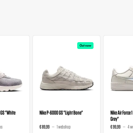
Out now
 GS "White
Nike P-6000 GS "Light Bone"
Nike Air Force 1
Grey"
ps
€ 89,99
1 webshop
€ 99,99
4 w