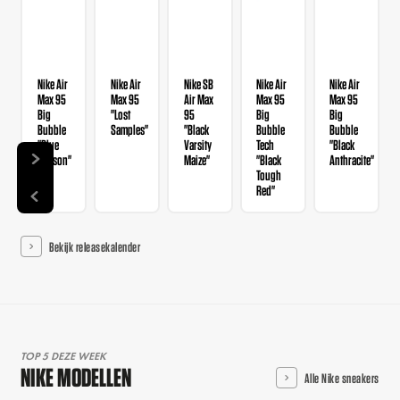
Nike Air
Nike Air
Nike SB
Nike Air
Nike Air
Max 95
Max 95
Air Max
Max 95
Max 95
Big
"Lost
95
Big
Big
Bubble
Samples"
"Black
Bubble
Bubble
"Blue
Varsity
Tech
"Black
Lawson"
Maize"
"Black
Anthracite"
Tough
Red"
Bekijk releasekalender
TOP 5 DEZE WEEK
NIKE MODELLEN
Alle Nike sneakers