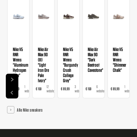
Nike V5
Nike Air
Nike V5
Nike Air
Nike V5
RNR
Max 90
RNR
Max 90
RNR
Wmns
(III)
Wmns
"Dark
Wmns
"Aluminum
"Light
"Burgundy
Beetroot
"Shimmer
Hydrogen
Iron Ore
Crush
Cavestone"
Chalk"
Blue"
Pale
College
Ivory"
Grey"
1
12
3
6
1
€ 89,99
€ 159
€ 89,99
€ 159
€ 89,99
webshop
webshops
webshops
webshops
webshop
Alle Nike sneakers