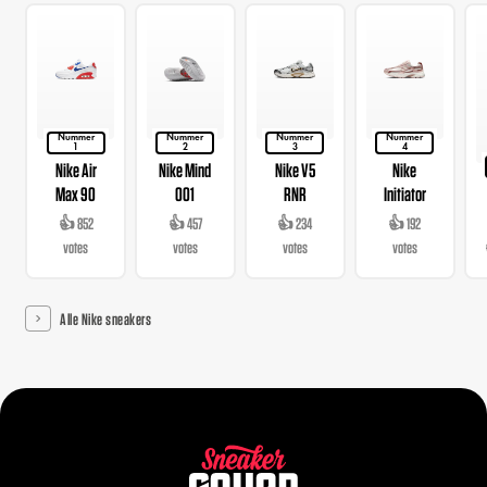
Nummer
Nummer
Nummer
Nummer
1
2
3
4
Nike Air
Nike Mind
Nike V5
Nike
Max 90
001
RNR
Initiator
👍 852
👍 457
👍 234
👍 192
votes
votes
votes
votes
Alle Nike sneakers