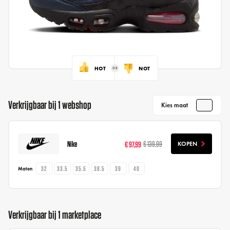
HOT
NOT
Verkrijgbaar bij 1 webshop
Kies maat
Nike
€ 97,99
€ 139,99
KOPEN
32
33.5
35.5
38.5
39
40
Maten
Verkrijgbaar bij 1 marketplace