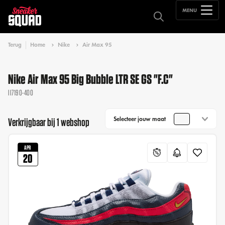
MENU
Terug
Home
Nike
Air Max 95
Nike Air Max 95 Big Bubble LTR SE GS "F.C"
II7190-400
Selecteer jouw maat
Verkrijgbaar bij 1 webshop
APR
20