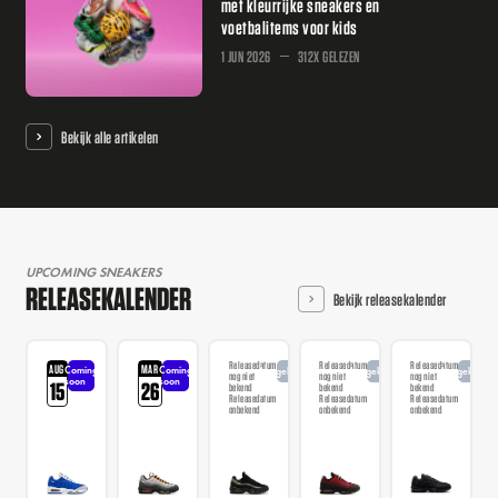
met kleurrijke sneakers en
voetbalitems voor kids
1 JUN 2026
312X GELEZEN
Bekijk alle artikelen
UPCOMING SNEAKERS
RELEASEKALENDER
Bekijk releasekalender
Releasedatum
Releasedatum
Releasedatum
AUG
MAR
Coming
Coming
Aangekondigd
Aangekondigd
Aangekondi
nog niet
nog niet
nog niet
soon
soon
15
26
bekend
bekend
bekend
Releasedatum
Releasedatum
Releasedatum
onbekend
onbekend
onbekend