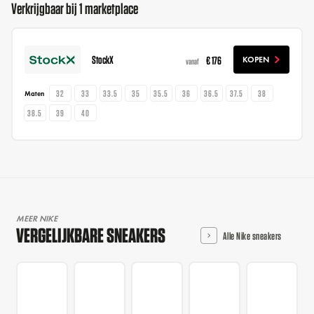
Verkrijgbaar bij 1 marketplace
StockX
€ 176
KOPEN
vanaf
32
33
33.5
35
35.5
36
36.5
37.5
38
Maten
38.5
39
40
MEER NIKE
VERGELIJKBARE SNEAKERS
Alle Nike sneakers