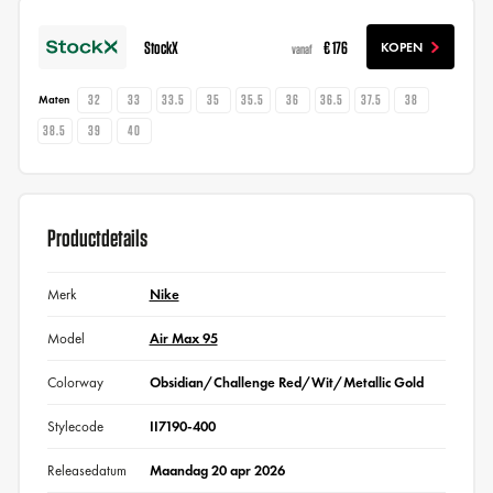
StockX
€ 176
KOPEN
vanaf
32
33
33.5
35
35.5
36
36.5
37.5
38
Maten
38.5
39
40
Productdetails
Merk
Nike
Model
Air Max 95
Colorway
Obsidian/Challenge Red/Wit/Metallic Gold
Stylecode
II7190-400
Releasedatum
Maandag 20 apr 2026