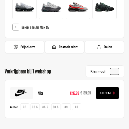
Bekijk alle Air Max 95
Prijsalarm
Restock alert
Delen
Verkrijgbaar bij 1 webshop
Kies maat
Nike
€ 97,99
€ 139,99
KOPEN
32
33.5
35.5
38.5
39
40
Maten