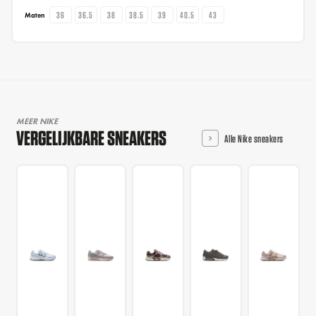
36
36.5
38
38.5
39
40.5
43
Maten
MEER NIKE
VERGELIJKBARE SNEAKERS
Alle Nike sneakers