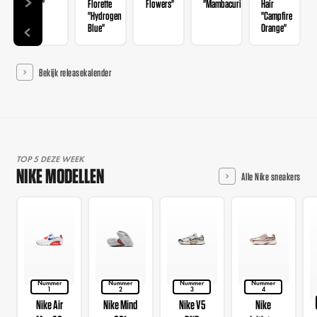
Sail"
Florette
Flowers"
"Mambacurial"
Hair
"Hydrogen
"Campfire
Blue"
Orange"
Bekijk releasekalender
TOP 5 DEZE WEEK
NIKE MODELLEN
Alle Nike sneakers
Nummer
Nummer
Nummer
Nummer
1
2
3
4
Nike Air
Nike Mind
Nike V5
Nike