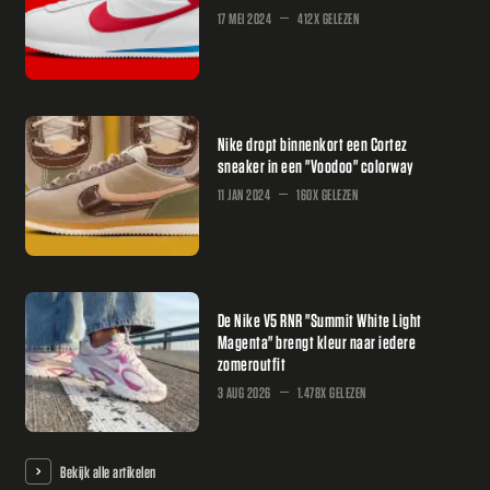
17 MEI 2024
412X GELEZEN
Nike dropt binnenkort een Cortez
sneaker in een "Voodoo" colorway
11 JAN 2024
160X GELEZEN
De Nike V5 RNR "Summit White Light
Magenta" brengt kleur naar iedere
zomeroutfit
3 AUG 2026
1.478X GELEZEN
Bekijk alle artikelen