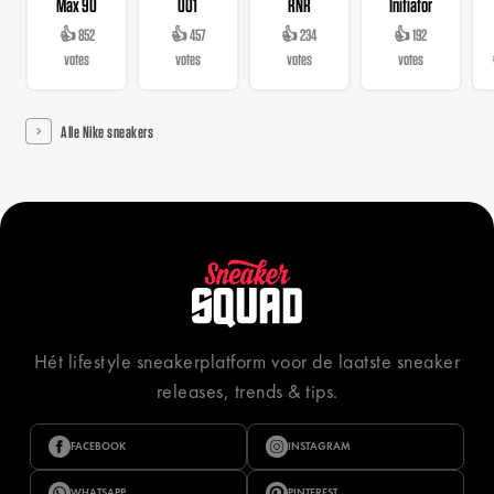
Max 90
001
RNR
Initiator
👍 852
👍 457
👍 234
👍 192
votes
votes
votes
votes
Alle Nike sneakers
Hét lifestyle sneakerplatform voor de laatste sneaker
releases, trends & tips.
FACEBOOK
INSTAGRAM
WHATSAPP
PINTEREST