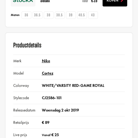
StockX
€ 25
KOPEN
vanaf
36
36.5
38
38.5
39
40.5
43
Maten
Productdetails
Merk
Nike
Model
Cortez
Colorway
WHITE/VARSITY RED-GAME ROYAL
Stylecode
CJ2586-101
Releasedatum
Woensdag 2 okt 2019
Retailprijs
€ 89
Live prijs
€ 25
Vanaf