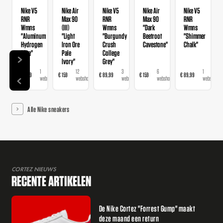
Nike V5
Nike Air
Nike V5
Nike Air
Nike V5
RNR
Max 90
RNR
Max 90
RNR
Wmns
(III)
Wmns
"Dark
Wmns
"Aluminum
"Light
"Burgundy
Beetroot
"Shimmer
Hydrogen
Iron Ore
Crush
Cavestone"
Chalk"
Blue"
Pale
College
Ivory"
Grey"
1
12
3
6
1
€ 89,99
€ 159
€ 89,99
€ 159
€ 89,99
webshop
webshops
webshops
webshops
webshop
Alle Nike sneakers
CORTEZ NIEUWS
RECENTE ARTIKELEN
De Nike Cortez "Forrest Gump" maakt
deze maand een return