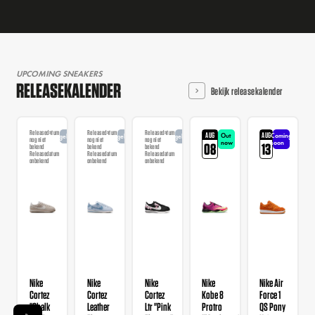
UPCOMING SNEAKERS
RELEASEKALENDER
Bekijk releasekalender
Releasedatum
Releasedatum
Releasedatum
AUG
AUG
Out
Coming
Aangekondigd
Aangekondigd
Aangekondigd
nog niet
nog niet
nog niet
now
soon
08
13
bekend
bekend
bekend
Releasedatum
Releasedatum
Releasedatum
onbekend
onbekend
onbekend
Nike
Nike
Nike
Nike
Nike Air
Cortez
Cortez
Cortez
Kobe 8
Force 1
"Chalk
Leather
Ltr "Pink
Protro
QS Pony