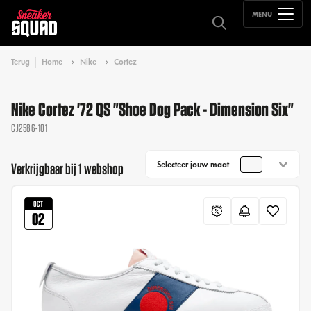
MENU
Terug
Home
Nike
Cortez
Nike Cortez '72 QS "Shoe Dog Pack - Dimension Six"
CJ2586-101
Selecteer jouw maat
Verkrijgbaar bij 1 webshop
OCT
02