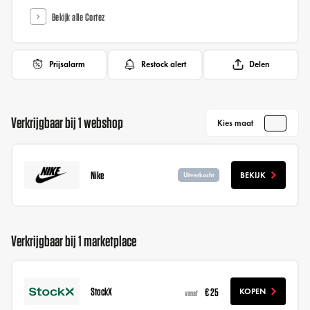
Bekijk alle Cortez
Prijsalarm
Restock alert
Delen
Verkrijgbaar bij 1 webshop
Kies maat
Nike
BEKIJK
Uitverkocht
Verkrijgbaar bij 1 marketplace
StockX
€ 25
KOPEN
vanaf